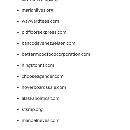
marianlives.org
waywardtees.com
pidfloorsexpress.com
bancodevenezuelaen.com
bettermoodfoodcorporation.com
hingstonnt.com
chooseagender.com
hoverboardssale.com
alaskapolitics.com
stsmp.org
manoelneves.com