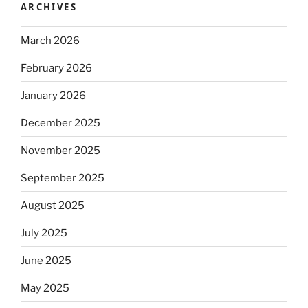
ARCHIVES
March 2026
February 2026
January 2026
December 2025
November 2025
September 2025
August 2025
July 2025
June 2025
May 2025