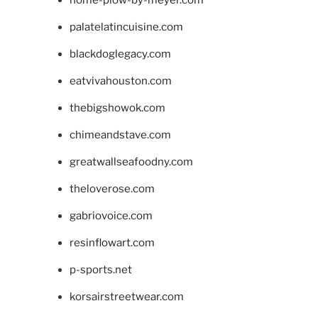
home-plow-by-meyer.com
palatelatincuisine.com
blackdoglegacy.com
eatvivahouston.com
thebigshowok.com
chimeandstave.com
greatwallseafoodny.com
theloverose.com
gabriovoice.com
resinflowart.com
p-sports.net
korsairstreetwear.com