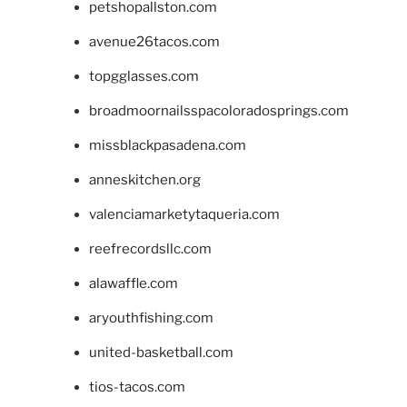
petshopallston.com
avenue26tacos.com
topgglasses.com
broadmoornailsspacoloradosprings.com
missblackpasadena.com
anneskitchen.org
valenciamarketytaqueria.com
reefrecordsllc.com
alawaffle.com
aryouthfishing.com
united-basketball.com
tios-tacos.com