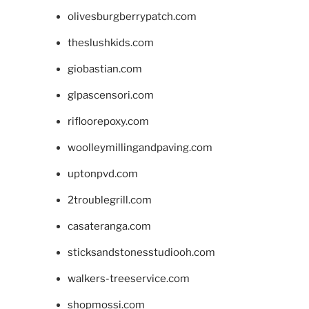
olivesburgberrypatch.com
theslushkids.com
giobastian.com
glpascensori.com
rifloorepoxy.com
woolleymillingandpaving.com
uptonpvd.com
2troublegrill.com
casateranga.com
sticksandstonesstudiooh.com
walkers-treeservice.com
shopmossi.com