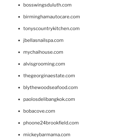
bosswingsduluth.com
birminghamautocare.com
tonyscountrykitchen.com
jbellasnailspa.com
mychaihouse.com
alvisgrooming.com
thegeorginaestate.com
blythewoodseafood.com
paolosdelibangkok.com
bobacove.com
phoone24brookfield.com
mickeybarmama.com