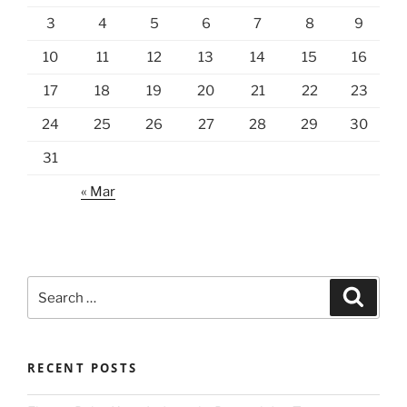
3
4
5
6
7
8
9
10
11
12
13
14
15
16
17
18
19
20
21
22
23
24
25
26
27
28
29
30
31
« Mar
Search
Search
for:
RECENT POSTS