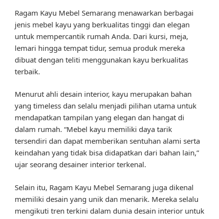
Ragam Kayu Mebel Semarang menawarkan berbagai
jenis mebel kayu yang berkualitas tinggi dan elegan
untuk mempercantik rumah Anda. Dari kursi, meja,
lemari hingga tempat tidur, semua produk mereka
dibuat dengan teliti menggunakan kayu berkualitas
terbaik.
Menurut ahli desain interior, kayu merupakan bahan
yang timeless dan selalu menjadi pilihan utama untuk
mendapatkan tampilan yang elegan dan hangat di
dalam rumah. “Mebel kayu memiliki daya tarik
tersendiri dan dapat memberikan sentuhan alami serta
keindahan yang tidak bisa didapatkan dari bahan lain,”
ujar seorang desainer interior terkenal.
Selain itu, Ragam Kayu Mebel Semarang juga dikenal
memiliki desain yang unik dan menarik. Mereka selalu
mengikuti tren terkini dalam dunia desain interior untuk