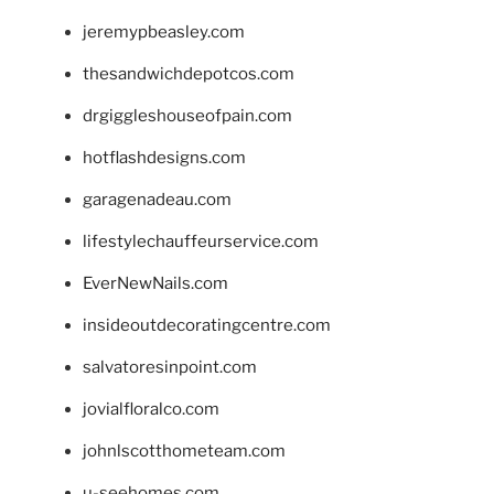
jeremypbeasley.com
thesandwichdepotcos.com
drgiggleshouseofpain.com
hotflashdesigns.com
garagenadeau.com
lifestylechauffeurservice.com
EverNewNails.com
insideoutdecoratingcentre.com
salvatoresinpoint.com
jovialfloralco.com
johnlscotthometeam.com
u-seehomes.com