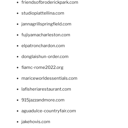
friendsofbroderickpark.com
studiopiattellina.com
jannagrillspringfield.com
fujiyamacharleston.com
elpatronchardon.com
donglaishun-order.com
fiamc-rome2022.org
mariceworldessentials.com
lafisheriarestaurant.com
915jazzandmore.com
aguadulce-countryfair.com
jakehovis.com