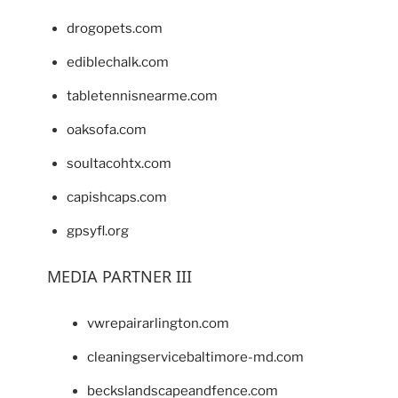
drogopets.com
ediblechalk.com
tabletennisnearme.com
oaksofa.com
soultacohtx.com
capishcaps.com
gpsyfl.org
MEDIA PARTNER III
vwrepairarlington.com
cleaningservicebaltimore-md.com
beckslandscapeandfence.com