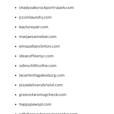
shadyoaksrockportrvpark.com
jccoinlaundry.com
kautorepair.com
marjaeswinebar.com
elmazatlanclinton.com
ideacoffeenyc.com
odieschillicothe.com
lacantinitagalesburg.com
pizzadeliverybristol.com
greenstarsmogcheck.com
happypawspl.com
callahansautoservicecenter.com