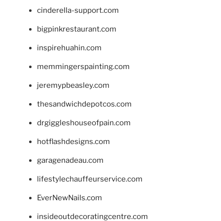
cinderella-support.com
bigpinkrestaurant.com
inspirehuahin.com
memmingerspainting.com
jeremypbeasley.com
thesandwichdepotcos.com
drgiggleshouseofpain.com
hotflashdesigns.com
garagenadeau.com
lifestylechauffeurservice.com
EverNewNails.com
insideoutdecoratingcentre.com