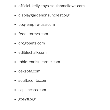
official-kelly-toys-squishmallows.com
displaygardenonsuncrest.org
bbq-empire-usa.com
feedstoreva.com
drogopets.com
ediblechalk.com
tabletennisnearme.com
oaksofa.com
soultacohtx.com
capishcaps.com
gpsyfl.org