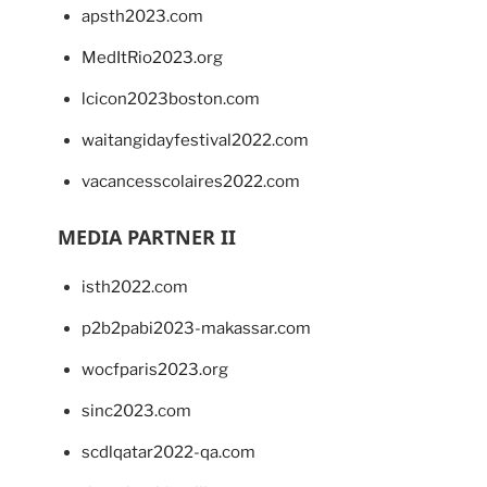
apsth2023.com
MedItRio2023.org
lcicon2023boston.com
waitangidayfestival2022.com
vacancesscolaires2022.com
MEDIA PARTNER II
isth2022.com
p2b2pabi2023-makassar.com
wocfparis2023.org
sinc2023.com
scdlqatar2022-qa.com