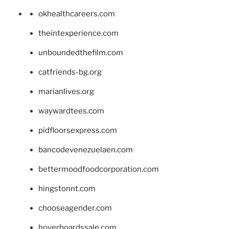
okhealthcareers.com
theintexperience.com
unboundedthefilm.com
catfriends-bg.org
marianlives.org
waywardtees.com
pidfloorsexpress.com
bancodevenezuelaen.com
bettermoodfoodcorporation.com
hingstonnt.com
chooseagender.com
hoverboardssale.com