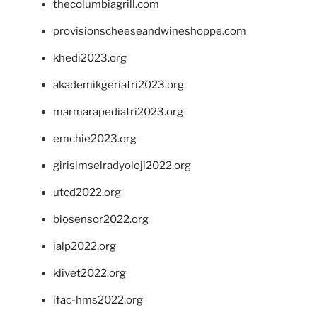
thecolumbiagrill.com
provisionscheeseandwineshoppe.com
khedi2023.org
akademikgeriatri2023.org
marmarapediatri2023.org
emchie2023.org
girisimselradyoloji2022.org
utcd2022.org
biosensor2022.org
ialp2022.org
klivet2022.org
ifac-hms2022.org