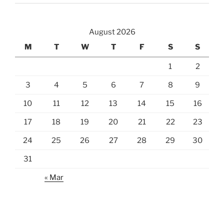
August 2026
M
T
W
T
F
S
S
1
2
3
4
5
6
7
8
9
10
11
12
13
14
15
16
17
18
19
20
21
22
23
24
25
26
27
28
29
30
31
« Mar