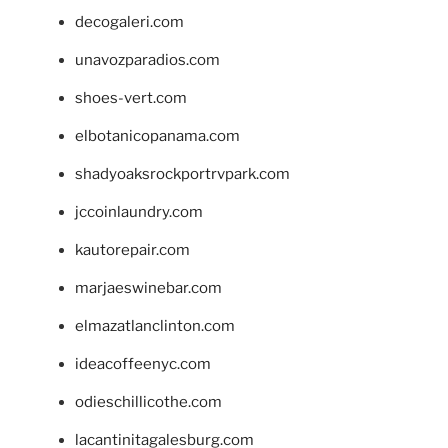
decogaleri.com
unavozparadios.com
shoes-vert.com
elbotanicopanama.com
shadyoaksrockportrvpark.com
jccoinlaundry.com
kautorepair.com
marjaeswinebar.com
elmazatlanclinton.com
ideacoffeenyc.com
odieschillicothe.com
lacantinitagalesburg.com