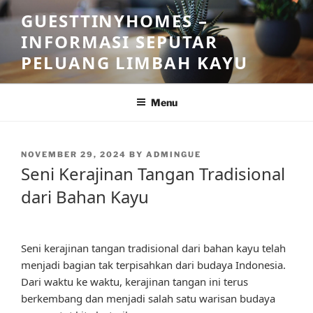
Skip
GUESTTINYHOMES –
to
INFORMASI SEPUTAR
content
PELUANG LIMBAH KAYU
Menu
POSTED
NOVEMBER 29, 2024
BY
ADMINGUE
ON
Seni Kerajinan Tangan Tradisional
dari Bahan Kayu
Seni kerajinan tangan tradisional dari bahan kayu telah
menjadi bagian tak terpisahkan dari budaya Indonesia.
Dari waktu ke waktu, kerajinan tangan ini terus
berkembang dan menjadi salah satu warisan budaya