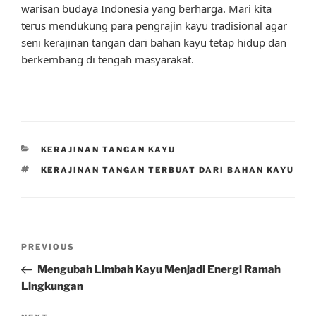
warisan budaya Indonesia yang berharga. Mari kita
terus mendukung para pengrajin kayu tradisional agar
seni kerajinan tangan dari bahan kayu tetap hidup dan
berkembang di tengah masyarakat.
CATEGORIES
KERAJINAN TANGAN KAYU
TAGS
KERAJINAN TANGAN TERBUAT DARI BAHAN KAYU
Post
Previous
PREVIOUS
navigation
Post
Mengubah Limbah Kayu Menjadi Energi Ramah
Lingkungan