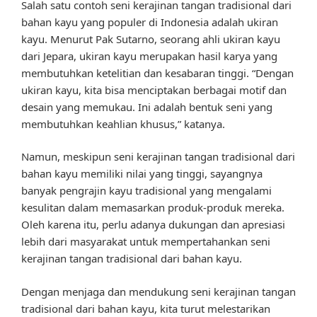
Salah satu contoh seni kerajinan tangan tradisional dari
bahan kayu yang populer di Indonesia adalah ukiran
kayu. Menurut Pak Sutarno, seorang ahli ukiran kayu
dari Jepara, ukiran kayu merupakan hasil karya yang
membutuhkan ketelitian dan kesabaran tinggi. “Dengan
ukiran kayu, kita bisa menciptakan berbagai motif dan
desain yang memukau. Ini adalah bentuk seni yang
membutuhkan keahlian khusus,” katanya.
Namun, meskipun seni kerajinan tangan tradisional dari
bahan kayu memiliki nilai yang tinggi, sayangnya
banyak pengrajin kayu tradisional yang mengalami
kesulitan dalam memasarkan produk-produk mereka.
Oleh karena itu, perlu adanya dukungan dan apresiasi
lebih dari masyarakat untuk mempertahankan seni
kerajinan tangan tradisional dari bahan kayu.
Dengan menjaga dan mendukung seni kerajinan tangan
tradisional dari bahan kayu, kita turut melestarikan