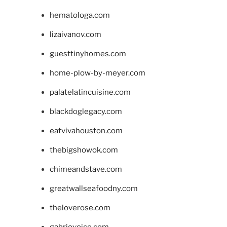
hematologa.com
lizaivanov.com
guesttinyhomes.com
home-plow-by-meyer.com
palatelatincuisine.com
blackdoglegacy.com
eatvivahouston.com
thebigshowok.com
chimeandstave.com
greatwallseafoodny.com
theloverose.com