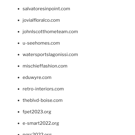
salvatoresinpoint.com
jovialfloralco.com
johnlscotthometeam.com
u-seehomes.com
watersportslagonissi.com
mischieffashion.com
eduwyre.com
retro-interiors.com
theblvd-boise.com
fpet2023.org
e-smart2022.org
ngrc2022.org