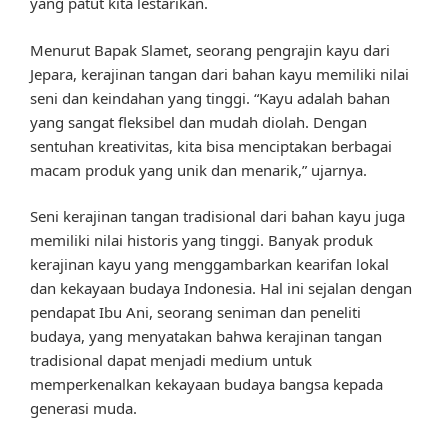
yang patut kita lestarikan.
Menurut Bapak Slamet, seorang pengrajin kayu dari
Jepara, kerajinan tangan dari bahan kayu memiliki nilai
seni dan keindahan yang tinggi. “Kayu adalah bahan
yang sangat fleksibel dan mudah diolah. Dengan
sentuhan kreativitas, kita bisa menciptakan berbagai
macam produk yang unik dan menarik,” ujarnya.
Seni kerajinan tangan tradisional dari bahan kayu juga
memiliki nilai historis yang tinggi. Banyak produk
kerajinan kayu yang menggambarkan kearifan lokal
dan kekayaan budaya Indonesia. Hal ini sejalan dengan
pendapat Ibu Ani, seorang seniman dan peneliti
budaya, yang menyatakan bahwa kerajinan tangan
tradisional dapat menjadi medium untuk
memperkenalkan kekayaan budaya bangsa kepada
generasi muda.