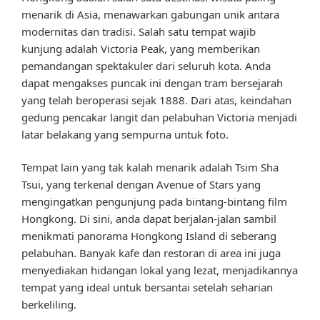
menarik di Asia, menawarkan gabungan unik antara
modernitas dan tradisi. Salah satu tempat wajib
kunjung adalah Victoria Peak, yang memberikan
pemandangan spektakuler dari seluruh kota. Anda
dapat mengakses puncak ini dengan tram bersejarah
yang telah beroperasi sejak 1888. Dari atas, keindahan
gedung pencakar langit dan pelabuhan Victoria menjadi
latar belakang yang sempurna untuk foto.
Tempat lain yang tak kalah menarik adalah Tsim Sha
Tsui, yang terkenal dengan Avenue of Stars yang
mengingatkan pengunjung pada bintang-bintang film
Hongkong. Di sini, anda dapat berjalan-jalan sambil
menikmati panorama Hongkong Island di seberang
pelabuhan. Banyak kafe dan restoran di area ini juga
menyediakan hidangan lokal yang lezat, menjadikannya
tempat yang ideal untuk bersantai setelah seharian
berkeliling.