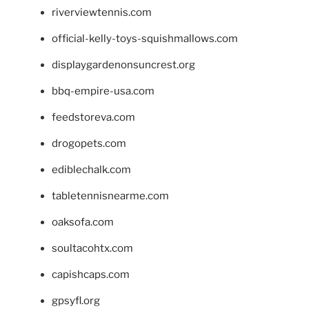
riverviewtennis.com
official-kelly-toys-squishmallows.com
displaygardenonsuncrest.org
bbq-empire-usa.com
feedstoreva.com
drogopets.com
ediblechalk.com
tabletennisnearme.com
oaksofa.com
soultacohtx.com
capishcaps.com
gpsyfl.org