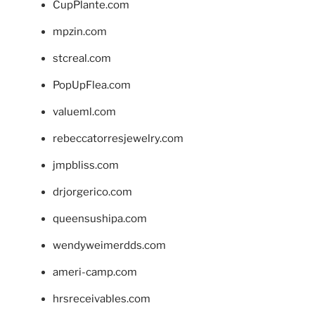
CupPlante.com
mpzin.com
stcreal.com
PopUpFlea.com
valueml.com
rebeccatorresjewelry.com
jmpbliss.com
drjorgerico.com
queensushipa.com
wendyweimerdds.com
ameri-camp.com
hrsreceivables.com