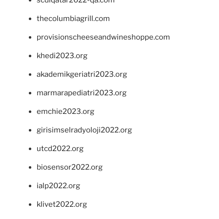
thecolumbiagrill.com
provisionscheeseandwineshoppe.com
khedi2023.org
akademikgeriatri2023.org
marmarapediatri2023.org
emchie2023.org
girisimselradyoloji2022.org
utcd2022.org
biosensor2022.org
ialp2022.org
klivet2022.org