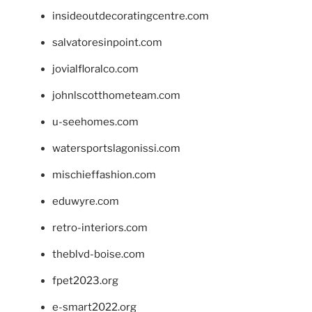
insideoutdecoratingcentre.com
salvatoresinpoint.com
jovialfloralco.com
johnlscotthometeam.com
u-seehomes.com
watersportslagonissi.com
mischieffashion.com
eduwyre.com
retro-interiors.com
theblvd-boise.com
fpet2023.org
e-smart2022.org