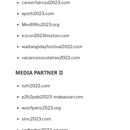
careerfaircsd2023.com
apsth2023.com
MedItRio2023.org
lcicon2023boston.com
waitangidayfestival2022.com
vacancesscolaires2022.com
MEDIA PARTNER II
isth2022.com
p2b2pabi2023-makassar.com
wocfparis2023.org
sinc2023.com
scdlqatar2022-qa.com