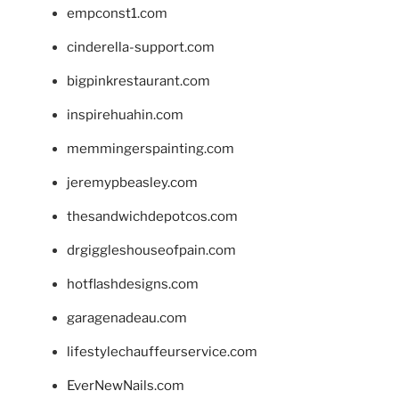
empconst1.com
cinderella-support.com
bigpinkrestaurant.com
inspirehuahin.com
memmingerspainting.com
jeremypbeasley.com
thesandwichdepotcos.com
drgiggleshouseofpain.com
hotflashdesigns.com
garagenadeau.com
lifestylechauffeurservice.com
EverNewNails.com