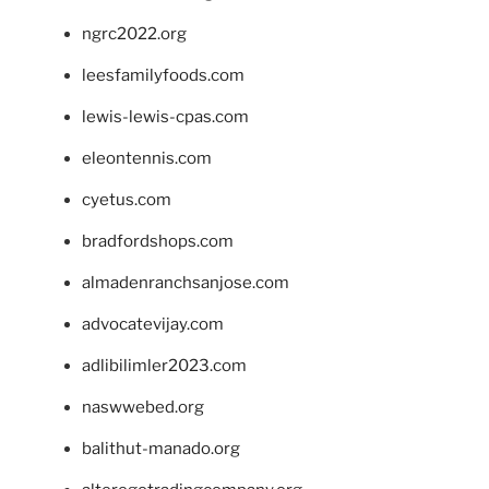
ngrc2022.org
leesfamilyfoods.com
lewis-lewis-cpas.com
eleontennis.com
cyetus.com
bradfordshops.com
almadenranchsanjose.com
advocatevijay.com
adlibilimler2023.com
naswwebed.org
balithut-manado.org