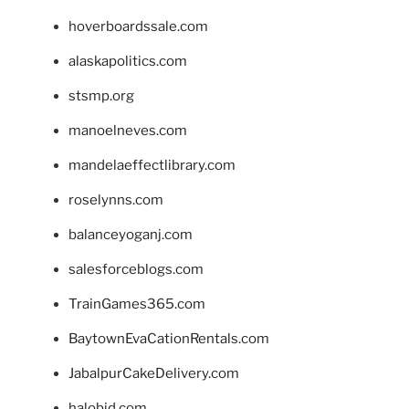
hoverboardssale.com
alaskapolitics.com
stsmp.org
manoelneves.com
mandelaeffectlibrary.com
roselynns.com
balanceyoganj.com
salesforceblogs.com
TrainGames365.com
BaytownEvaCationRentals.com
JabalpurCakeDelivery.com
halobjd.com