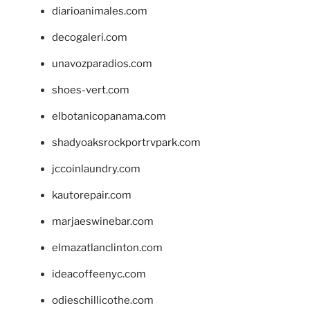
diarioanimales.com
decogaleri.com
unavozparadios.com
shoes-vert.com
elbotanicopanama.com
shadyoaksrockportrvpark.com
jccoinlaundry.com
kautorepair.com
marjaeswinebar.com
elmazatlanclinton.com
ideacoffeenyc.com
odieschillicothe.com