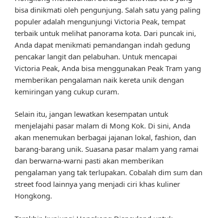
bisa dinikmati oleh pengunjung. Salah satu yang paling
populer adalah mengunjungi Victoria Peak, tempat
terbaik untuk melihat panorama kota. Dari puncak ini,
Anda dapat menikmati pemandangan indah gedung
pencakar langit dan pelabuhan. Untuk mencapai
Victoria Peak, Anda bisa menggunakan Peak Tram yang
memberikan pengalaman naik kereta unik dengan
kemiringan yang cukup curam.
Selain itu, jangan lewatkan kesempatan untuk
menjelajahi pasar malam di Mong Kok. Di sini, Anda
akan menemukan berbagai jajanan lokal, fashion, dan
barang-barang unik. Suasana pasar malam yang ramai
dan berwarna-warni pasti akan memberikan
pengalaman yang tak terlupakan. Cobalah dim sum dan
street food lainnya yang menjadi ciri khas kuliner
Hongkong.