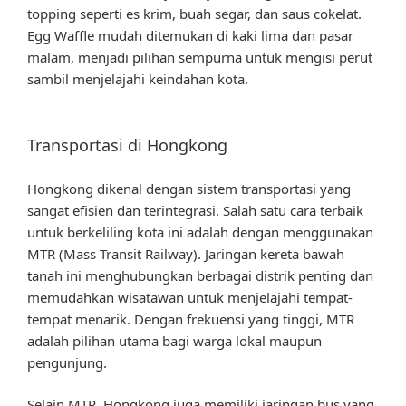
topping seperti es krim, buah segar, dan saus cokelat.
Egg Waffle mudah ditemukan di kaki lima dan pasar
malam, menjadi pilihan sempurna untuk mengisi perut
sambil menjelajahi keindahan kota.
Transportasi di Hongkong
Hongkong dikenal dengan sistem transportasi yang
sangat efisien dan terintegrasi. Salah satu cara terbaik
untuk berkeliling kota ini adalah dengan menggunakan
MTR (Mass Transit Railway). Jaringan kereta bawah
tanah ini menghubungkan berbagai distrik penting dan
memudahkan wisatawan untuk menjelajahi tempat-
tempat menarik. Dengan frekuensi yang tinggi, MTR
adalah pilihan utama bagi warga lokal maupun
pengunjung.
Selain MTR, Hongkong juga memiliki jaringan bus yang