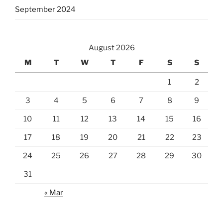
September 2024
August 2026
M
T
W
T
F
S
S
1
2
3
4
5
6
7
8
9
10
11
12
13
14
15
16
17
18
19
20
21
22
23
24
25
26
27
28
29
30
31
« Mar