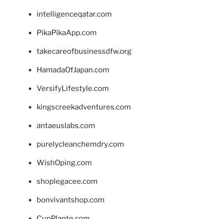
intelligenceqatar.com
PikaPikaApp.com
takecareofbusinessdfw.org
HamadaOfJapan.com
VersifyLifestyle.com
kingscreekadventures.com
antaeuslabs.com
purelycleanchemdry.com
WishOping.com
shoplegacee.com
bonvivantshop.com
CupPlante.com