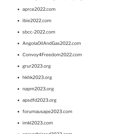
aprce2022.com
ibie2022.com
sbcc-2022.com
AngolaOilAndGas2022.com
Convoy4Freedom2022.com
grur2023.org
hkhk2023.org
napm2023.org
apsdfd2023.org
forumausape2023.com
imkl2023.com