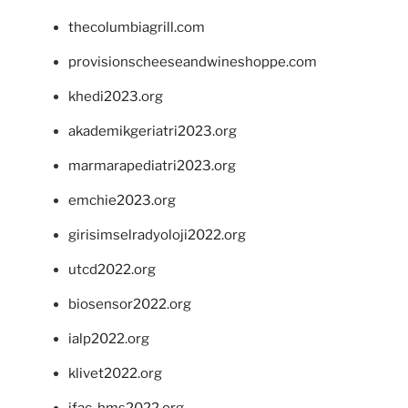
thecolumbiagrill.com
provisionscheeseandwineshoppe.com
khedi2023.org
akademikgeriatri2023.org
marmarapediatri2023.org
emchie2023.org
girisimselradyoloji2022.org
utcd2022.org
biosensor2022.org
ialp2022.org
klivet2022.org
ifac-hms2022.org