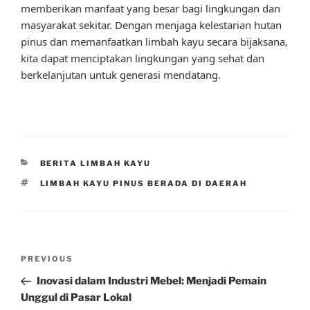
memberikan manfaat yang besar bagi lingkungan dan
masyarakat sekitar. Dengan menjaga kelestarian hutan
pinus dan memanfaatkan limbah kayu secara bijaksana,
kita dapat menciptakan lingkungan yang sehat dan
berkelanjutan untuk generasi mendatang.
CATEGORIES
BERITA LIMBAH KAYU
TAGS
LIMBAH KAYU PINUS BERADA DI DAERAH
Post
Previous
PREVIOUS
navigation
Post
Inovasi dalam Industri Mebel: Menjadi Pemain
Unggul di Pasar Lokal