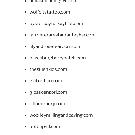
annascleaningsvc.com
wolfcitytattoo.com
oysterbayturkeytrot.com
lafronterarestauranteybar.com
lilyandrosetearoom.com
olivesburgberrypatch.com
theslushkids.com
giobastian.com
glpascensori.com
rifloorepoxy.com
woolleymillingandpaving.com
uptonpvd.com