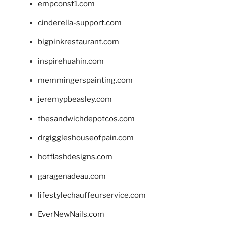
empconst1.com
cinderella-support.com
bigpinkrestaurant.com
inspirehuahin.com
memmingerspainting.com
jeremypbeasley.com
thesandwichdepotcos.com
drgiggleshouseofpain.com
hotflashdesigns.com
garagenadeau.com
lifestylechauffeurservice.com
EverNewNails.com