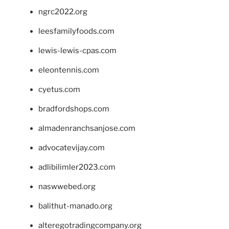
ngrc2022.org
leesfamilyfoods.com
lewis-lewis-cpas.com
eleontennis.com
cyetus.com
bradfordshops.com
almadenranchsanjose.com
advocatevijay.com
adlibilimler2023.com
naswwebed.org
balithut-manado.org
alteregotradingcompany.org