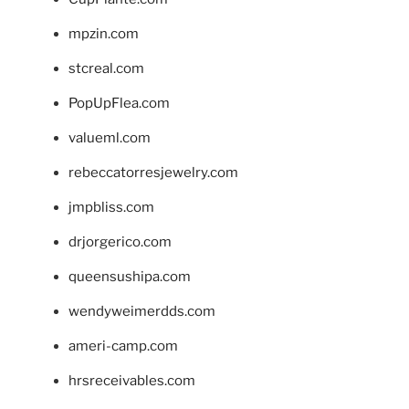
mpzin.com
stcreal.com
PopUpFlea.com
valueml.com
rebeccatorresjewelry.com
jmpbliss.com
drjorgerico.com
queensushipa.com
wendyweimerdds.com
ameri-camp.com
hrsreceivables.com