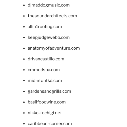
djmaddogmusic.com
thesoundarchitects.com
allin1roofing.com
keepjudgewebb.com
anatomyofadventure.com
drivancastillo.com
cmmedspa.com
midletontkd.com
gardensandgrills.com
basilfoodwine.com
nikko-tochigi.net
caribbean-corner.com