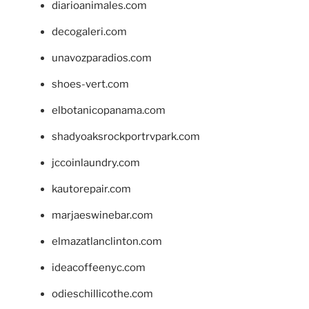
diarioanimales.com
decogaleri.com
unavozparadios.com
shoes-vert.com
elbotanicopanama.com
shadyoaksrockportrvpark.com
jccoinlaundry.com
kautorepair.com
marjaeswinebar.com
elmazatlanclinton.com
ideacoffeenyc.com
odieschillicothe.com