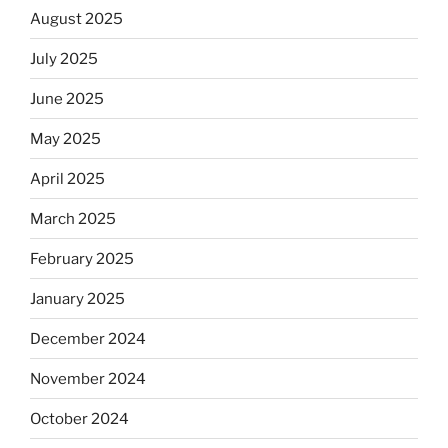
August 2025
July 2025
June 2025
May 2025
April 2025
March 2025
February 2025
January 2025
December 2024
November 2024
October 2024