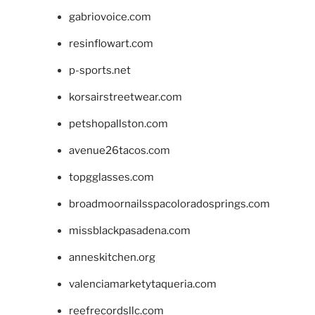
gabriovoice.com
resinflowart.com
p-sports.net
korsairstreetwear.com
petshopallston.com
avenue26tacos.com
topgglasses.com
broadmoornailsspacoloradosprings.com
missblackpasadena.com
anneskitchen.org
valenciamarketytaqueria.com
reefrecordsllc.com