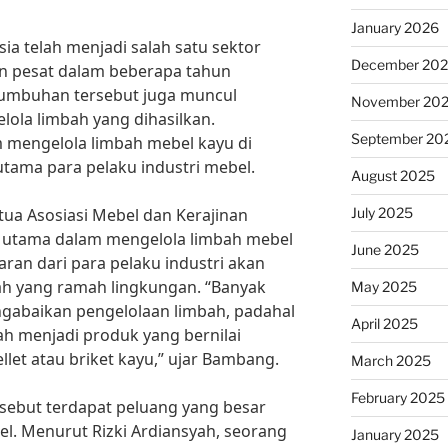
January 2026
sia telah menjadi salah satu sektor
December 20
 pesat dalam beberapa tahun
tumbuhan tersebut juga muncul
November 20
ola limbah yang dihasilkan.
September 20
 mengelola limbah mebel kayu di
utama para pelaku industri mebel.
August 2025
July 2025
ua Asosiasi Mebel dan Kerajinan
n utama dalam mengelola limbah mebel
June 2025
ran dari para pelaku industri akan
ah yang ramah lingkungan. “Banyak
May 2025
abaikan pengelolaan limbah, padahal
April 2025
ah menjadi produk yang bernilai
llet atau briket kayu,” ujar Bambang.
March 2025
February 2025
rsebut terdapat peluang yang besar
el. Menurut Rizki Ardiansyah, seorang
January 2025