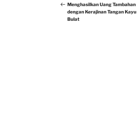
navigation
Post
Menghasilkan Uang Tambahan
dengan Kerajinan Tangan Kayu
Bulat