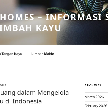
HOMES – INFORMASI 
LIMBAH KAYU
n Tangan Kayu
Limbah Mable
ARCHIVES
GUE
luang dalam Mengelola
March 2026
 di Indonesia
February 2026