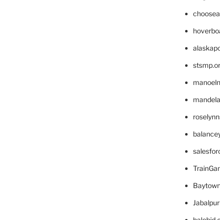
choosea
hoverbo
alaskapo
stsmp.o
manoel
mandelae
roselyn
balance
salesfo
TrainG
Baytown
Jabalpu
halobjd