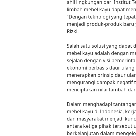
ahli lingkungan dari Institut 
limbah mebel kayu dapat menj
“Dengan teknologi yang tepat
menjadi produk-produk baru ya
Rizki.
Salah satu solusi yang dapat
mebel kayu adalah dengan men
sejalan dengan visi pemerin
ekonomi berbasis daur ulang
menerapkan prinsip daur ulan
mengurangi dampak negatif t
menciptakan nilai tambah dari
Dalam menghadapi tantangan
mebel kayu di Indonesia, kerj
dan masyarakat menjadi kunci
antara ketiga pihak tersebut
berkelanjutan dalam mengelo