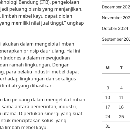
Teknologi Bandung (ITB), pengelolaan
December 20
adi peluang bisnis yang menjanjikan.
, limbah mebel kayu dapat diolah
November 20
ng memiliki nilai jual tinggi,” ungkap
October 2024
September 20
 dilakukan dalam mengelola limbah
erapkan prinsip daur ulang. Hal ini
tah Indonesia dalam mewujudkan
 dan ramah lingkungan. Dengan
M
T
g, para pelaku industri mebel dapat
erhadap lingkungan dan sekaligus
 limbah yang dihasilkan.
3
4
10
11
 dan peluang dalam mengelola limbah
a sama antara pemerintah, industri,
17
18
 utama. Diperlukan sinergi yang kuat
24
25
 untuk menciptakan solusi yang
31
la limbah mebel kayu.