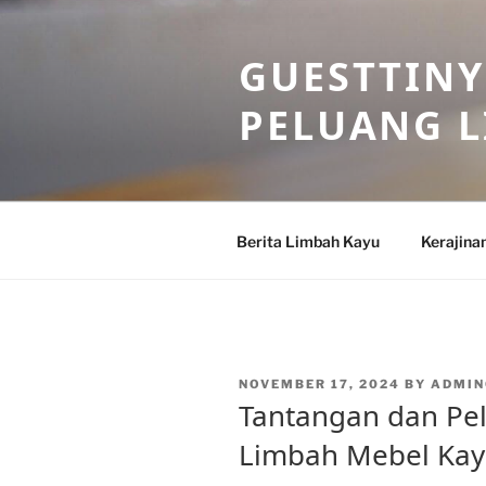
Skip
to
GUESTTINY
content
PELUANG 
Berita Limbah Kayu
Kerajina
POSTED
NOVEMBER 17, 2024
BY
ADMIN
ON
Tantangan dan Pe
Limbah Mebel Kayu