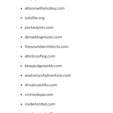
allisonwillisholley.com
solslite.org
portwayinn.com
djmaddogmusic.com
thesoundarchitects.com
allin1roofing.com
keepjudgewebb.com
anatomyofadventure.com
drivancastillo.com
cmmedspa.com
midletontkd.com