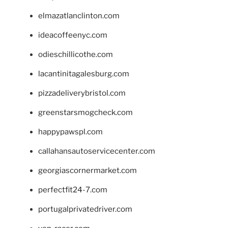
elmazatlanclinton.com
ideacoffeenyc.com
odieschillicothe.com
lacantinitagalesburg.com
pizzadeliverybristol.com
greenstarsmogcheck.com
happypawspl.com
callahansautoservicecenter.com
georgiascornermarket.com
perfectfit24-7.com
portugalprivatedriver.com