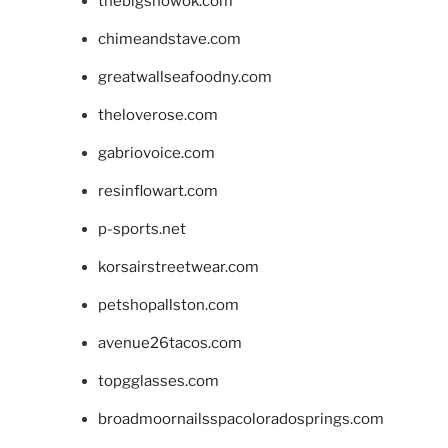
thebigshowok.com
chimeandstave.com
greatwallseafoodny.com
theloverose.com
gabriovoice.com
resinflowart.com
p-sports.net
korsairstreetwear.com
petshopallston.com
avenue26tacos.com
topgglasses.com
broadmoornailsspacoloradosprings.com