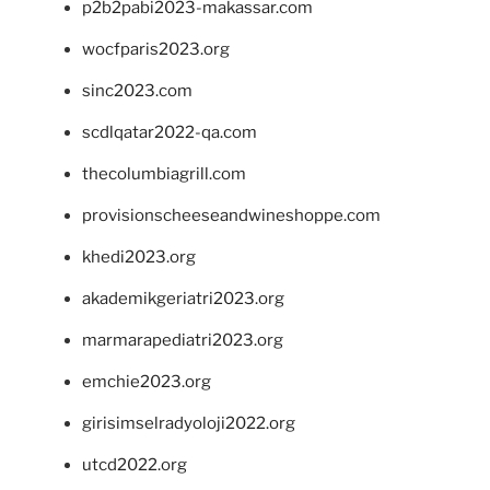
p2b2pabi2023-makassar.com
wocfparis2023.org
sinc2023.com
scdlqatar2022-qa.com
thecolumbiagrill.com
provisionscheeseandwineshoppe.com
khedi2023.org
akademikgeriatri2023.org
marmarapediatri2023.org
emchie2023.org
girisimselradyoloji2022.org
utcd2022.org