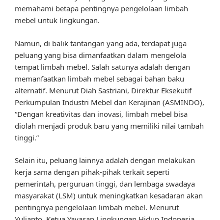
memahami betapa pentingnya pengelolaan limbah
mebel untuk lingkungan.
Namun, di balik tantangan yang ada, terdapat juga
peluang yang bisa dimanfaatkan dalam mengelola
tempat limbah mebel. Salah satunya adalah dengan
memanfaatkan limbah mebel sebagai bahan baku
alternatif. Menurut Diah Sastriani, Direktur Eksekutif
Perkumpulan Industri Mebel dan Kerajinan (ASMINDO),
“Dengan kreativitas dan inovasi, limbah mebel bisa
diolah menjadi produk baru yang memiliki nilai tambah
tinggi.”
Selain itu, peluang lainnya adalah dengan melakukan
kerja sama dengan pihak-pihak terkait seperti
pemerintah, perguruan tinggi, dan lembaga swadaya
masyarakat (LSM) untuk meningkatkan kesadaran akan
pentingnya pengelolaan limbah mebel. Menurut
Yulianto, Ketua Yayasan Lingkungan Hidup Indonesia