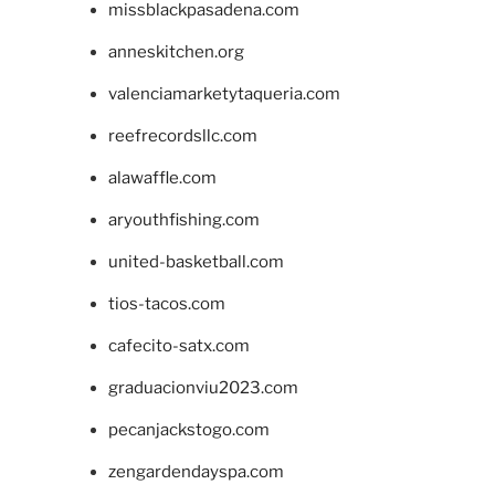
missblackpasadena.com
anneskitchen.org
valenciamarketytaqueria.com
reefrecordsllc.com
alawaffle.com
aryouthfishing.com
united-basketball.com
tios-tacos.com
cafecito-satx.com
graduacionviu2023.com
pecanjackstogo.com
zengardendayspa.com