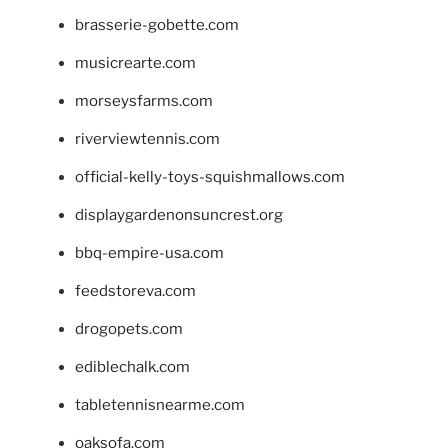
brasserie-gobette.com
musicrearte.com
morseysfarms.com
riverviewtennis.com
official-kelly-toys-squishmallows.com
displaygardenonsuncrest.org
bbq-empire-usa.com
feedstoreva.com
drogopets.com
ediblechalk.com
tabletennisnearme.com
oaksofa.com