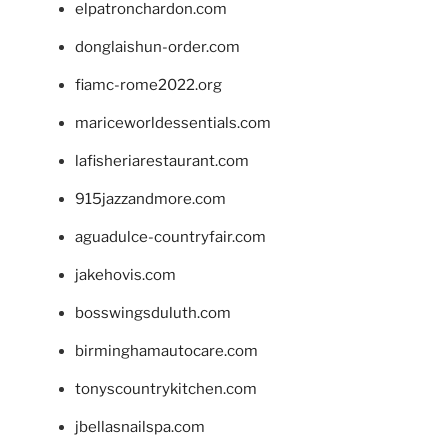
elpatronchardon.com
donglaishun-order.com
fiamc-rome2022.org
mariceworldessentials.com
lafisheriarestaurant.com
915jazzandmore.com
aguadulce-countryfair.com
jakehovis.com
bosswingsduluth.com
birminghamautocare.com
tonyscountrykitchen.com
jbellasnailspa.com