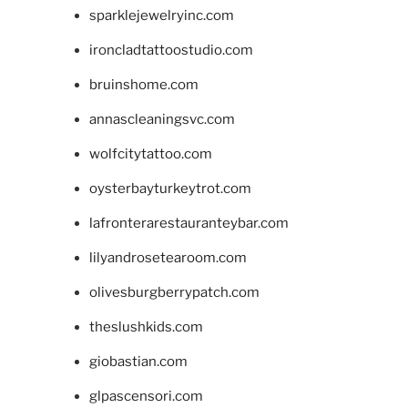
sparklejewelryinc.com
ironcladtattoostudio.com
bruinshome.com
annascleaningsvc.com
wolfcitytattoo.com
oysterbayturkeytrot.com
lafronterarestauranteybar.com
lilyandrosetearoom.com
olivesburgberrypatch.com
theslushkids.com
giobastian.com
glpascensori.com