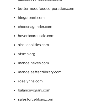
bettermoodfoodcorporation.com
hingstonnt.com
chooseagender.com
hoverboardssale.com
alaskapolitics.com
stsmp.org
manoelneves.com
mandelaeffectlibrary.com
roselynns.com
balanceyoganj.com
salesforceblogs.com