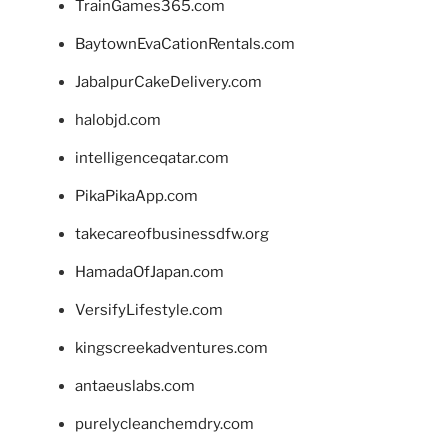
TrainGames365.com
BaytownEvaCationRentals.com
JabalpurCakeDelivery.com
halobjd.com
intelligenceqatar.com
PikaPikaApp.com
takecareofbusinessdfw.org
HamadaOfJapan.com
VersifyLifestyle.com
kingscreekadventures.com
antaeuslabs.com
purelycleanchemdry.com