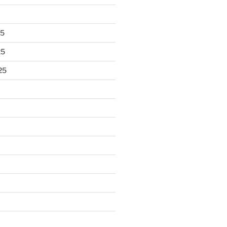
25
25
25