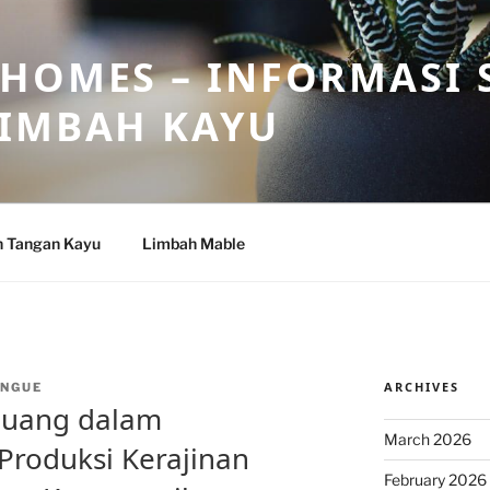
HOMES – INFORMASI 
LIMBAH KAYU
n Tangan Kayu
Limbah Mable
ARCHIVES
NGUE
luang dalam
March 2026
oduksi Kerajinan
February 2026