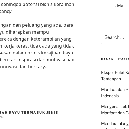
sehingga potensi bisnis kerajinan
« Mar
bang.”
ngan dan peluang yang ada, para
kayu diharapkan mampu
Search
reka dengan keterampilan yang
for:
 kerja keras, tidak ada yang tidak
san dalam bisnis kerajinan kayu.
erikan inspirasi dan motivasi bagi
RECENT POST
rinovasi dan berkarya.
Ekspor Pelet K
Tantangan
Manfaat dan P
Indonesia
Mengenal Lebih
Manfaat dan C
BAH KAYU TERMASUK JENIS
EK
Mendaur ulang