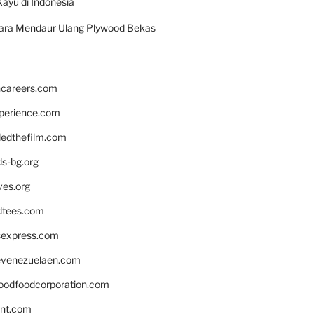
ayu di Indonesia
ara Mendaur Ulang Plywood Bekas
hcareers.com
xperience.com
edthefilm.com
ds-bg.org
ves.org
tees.com
rsexpress.com
venezuelaen.com
oodfoodcorporation.com
nnt.com