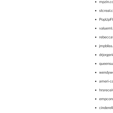
mpzin.c
stcreal.
PopUpFl
valueml
rebecca
jmpblis
drjorger
queensu
wendyw
ameri-
hrsrece
empcon
cinderel