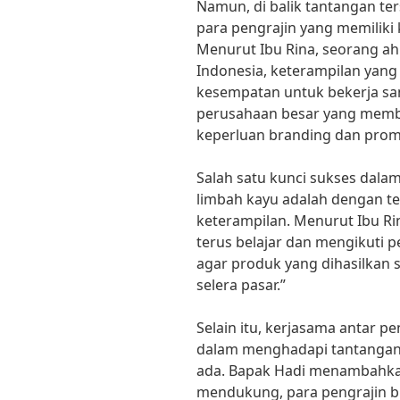
Namun, di balik tantangan te
para pengrajin yang memiliki 
Menurut Ibu Rina, seorang ahl
Indonesia, keterampilan yan
kesempatan untuk bekerja sa
perusahaan besar yang memb
keperluan branding dan prom
Salah satu kunci sukses dal
limbah kayu adalah dengan te
keterampilan. Menurut Ibu Rin
terus belajar dan mengikuti 
agar produk yang dihasilkan s
selera pasar.”
Selain itu, kerjasama antar pe
dalam menghadapi tantangan
ada. Bapak Hadi menambahkan
mendukung, para pengrajin b