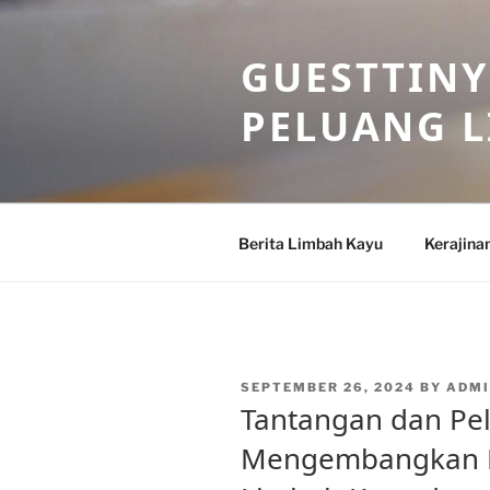
Skip
to
GUESTTINY
content
PELUANG 
Berita Limbah Kayu
Kerajina
POSTED
SEPTEMBER 26, 2024
BY
ADMI
ON
Tantangan dan Pe
Mengembangkan Pr