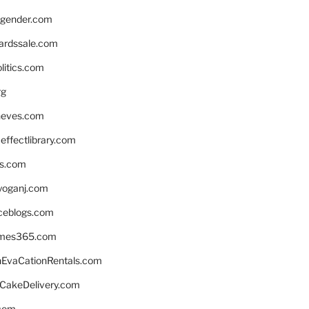
gender.com
ardssale.com
litics.com
rg
neves.com
ffectlibrary.com
ns.com
yoganj.com
rceblogs.com
ames365.com
EvaCationRentals.com
rCakeDelivery.com
.com