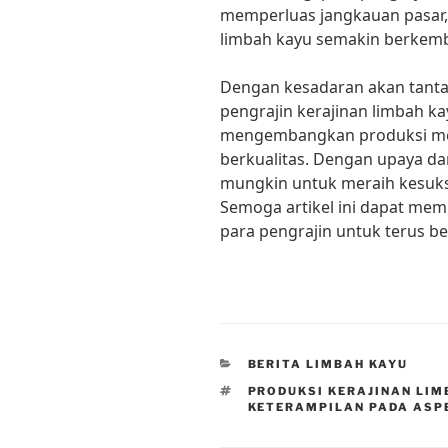
memperluas jangkauan pasar, 
limbah kayu semakin berkem
Dengan kesadaran akan tanta
pengrajin kerajinan limbah 
mengembangkan produksi me
berkualitas. Dengan upaya dan
mungkin untuk meraih kesukse
Semoga artikel ini dapat memb
para pengrajin untuk terus be
CATEGORIES
BERITA LIMBAH KAYU
TAGS
PRODUKSI KERAJINAN LIM
KETERAMPILAN PADA ASP