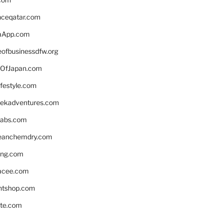
enceqatar.com
aApp.com
eofbusinessdfw.org
OfJapan.com
ifestyle.com
eekadventures.com
labs.com
leanchemdry.com
ing.com
acee.com
ntshop.com
te.com