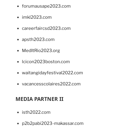
forumausape2023.com
imkl2023.com
careerfaircsd2023.com
apsth2023.com
MedItRio2023.org
lcicon2023boston.com
waitangidayfestival2022.com
vacancesscolaires2022.com
MEDIA PARTNER II
isth2022.com
p2b2pabi2023-makassar.com