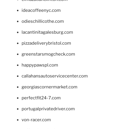
ideacoffeenyc.com
odieschillicothe.com
lacantinitagalesburg.com
pizzadeliverybristol.com
greenstarsmogcheck.com
happypawspl.com
callahansautoservicecenter.com
georgiascornermarket.com
perfectfit24-7.com
portugalprivatedriver.com
von-racer.com