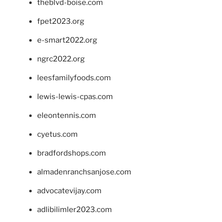
theblvd-boise.com
fpet2023.org
e-smart2022.org
ngrc2022.org
leesfamilyfoods.com
lewis-lewis-cpas.com
eleontennis.com
cyetus.com
bradfordshops.com
almadenranchsanjose.com
advocatevijay.com
adlibilimler2023.com