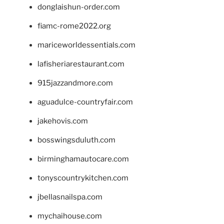
donglaishun-order.com
fiamc-rome2022.org
mariceworldessentials.com
lafisheriarestaurant.com
915jazzandmore.com
aguadulce-countryfair.com
jakehovis.com
bosswingsduluth.com
birminghamautocare.com
tonyscountrykitchen.com
jbellasnailspa.com
mychaihouse.com