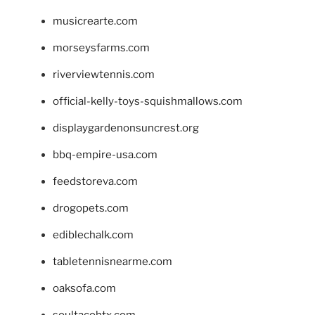
musicrearte.com
morseysfarms.com
riverviewtennis.com
official-kelly-toys-squishmallows.com
displaygardenonsuncrest.org
bbq-empire-usa.com
feedstoreva.com
drogopets.com
ediblechalk.com
tabletennisnearme.com
oaksofa.com
soultacohtx.com