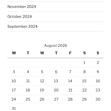
November 2024
October 2024
September 2024
August 2026
M
T
W
T
F
S
S
1
2
3
4
5
6
7
8
9
10
11
12
13
14
15
16
17
18
19
20
21
22
23
24
25
26
27
28
29
30
31