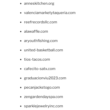
anneskitchen.org
valenciamarketytaqueria.com
reefrecordsllc.com
alawaffle.com
aryouthfishing.com
united-basketball.com
tios-tacos.com
cafecito-satx.com
graduacionviu2023.com
pecanjackstogo.com
zengardendayspa.com
sparklejewelryinc.com