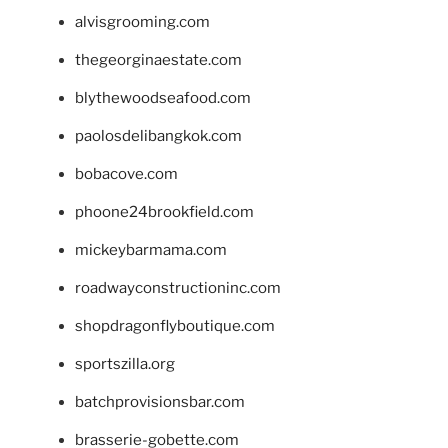
alvisgrooming.com
thegeorginaestate.com
blythewoodseafood.com
paolosdelibangkok.com
bobacove.com
phoone24brookfield.com
mickeybarmama.com
roadwayconstructioninc.com
shopdragonflyboutique.com
sportszilla.org
batchprovisionsbar.com
brasserie-gobette.com