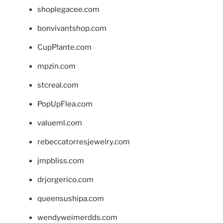
shoplegacee.com
bonvivantshop.com
CupPlante.com
mpzin.com
stcreal.com
PopUpFlea.com
valueml.com
rebeccatorresjewelry.com
jmpbliss.com
drjorgerico.com
queensushipa.com
wendyweimerdds.com