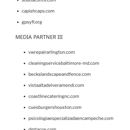
capishcaps.com
gpsyfl.org
MEDIA PARTNER III
vwrepairarlington.com
cleaningservicebaltimore-md.com
beckslandscapeandfence.com
vistaaltadelveramendi.com
coastlinecateringnc.com
cuesburgershouston.com
psicologiaespecializadaencampeche.com
dmtacos.com