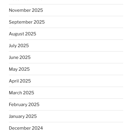
November 2025
September 2025
August 2025
July 2025
June 2025
May 2025
April 2025
March 2025
February 2025
January 2025
December 2024