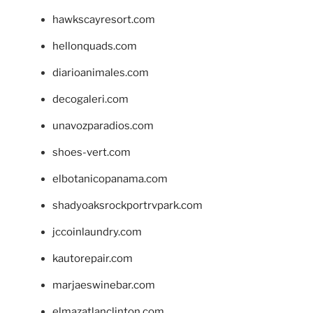
hawkscayresort.com
hellonquads.com
diarioanimales.com
decogaleri.com
unavozparadios.com
shoes-vert.com
elbotanicopanama.com
shadyoaksrockportrvpark.com
jccoinlaundry.com
kautorepair.com
marjaeswinebar.com
elmazatlanclinton.com