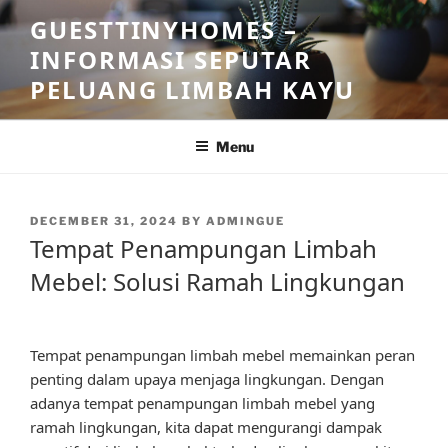
Skip
GUESTTINYHOMES –
to
INFORMASI SEPUTAR
content
PELUANG LIMBAH KAYU
Menu
POSTED
DECEMBER 31, 2024
BY
ADMINGUE
ON
Tempat Penampungan Limbah
Mebel: Solusi Ramah Lingkungan
Tempat penampungan limbah mebel memainkan peran
penting dalam upaya menjaga lingkungan. Dengan
adanya tempat penampungan limbah mebel yang
ramah lingkungan, kita dapat mengurangi dampak