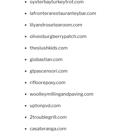
oysterbayturkeytrot.com
lafronterarestauranteybar.com
lilyandrosetearoom.com
olivesburgberrypatch.com
theslushkids.com
giobastian.com
glpascensori.com
rifloorepoxy.com
woolleymillingandpaving.com
uptonpvd.com
2troublegrill.com
casateranga.com