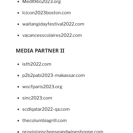
MedItRio2023.org
lcicon2023boston.com
waitangidayfestival2022.com
vacancesscolaires2022.com
MEDIA PARTNER II
isth2022.com
p2b2pabi2023-makassar.com
wocfparis2023.org
sinc2023.com
scdlqatar2022-qa.com
thecolumbiagrill.com
provisionscheeseandwineshoppe.com