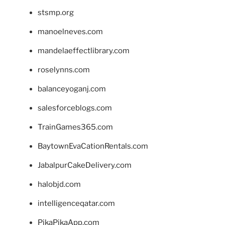
stsmp.org
manoelneves.com
mandelaeffectlibrary.com
roselynns.com
balanceyoganj.com
salesforceblogs.com
TrainGames365.com
BaytownEvaCationRentals.com
JabalpurCakeDelivery.com
halobjd.com
intelligenceqatar.com
PikaPikaApp.com