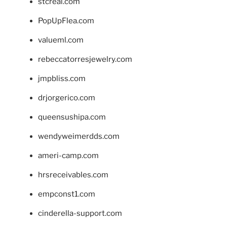
stcreal.com
PopUpFlea.com
valueml.com
rebeccatorresjewelry.com
jmpbliss.com
drjorgerico.com
queensushipa.com
wendyweimerdds.com
ameri-camp.com
hrsreceivables.com
empconst1.com
cinderella-support.com