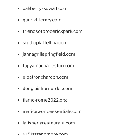
oakberry-kuwait.com
quartzliterary.com
friendsofbroderickpark.com
studiopiattellina.com
jannagrillspringfield.com
fujiyamacharleston.com
elpatronchardon.com
donglaishun-order.com
fiamc-rome2022.org
mariceworldessentials.com
lafisheriarestaurant.com
915jazzandmore.com