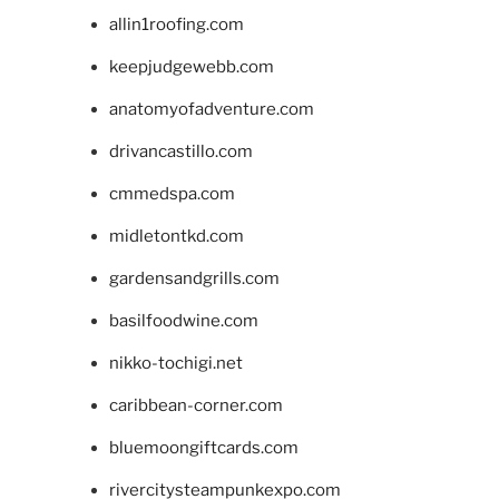
allin1roofing.com
keepjudgewebb.com
anatomyofadventure.com
drivancastillo.com
cmmedspa.com
midletontkd.com
gardensandgrills.com
basilfoodwine.com
nikko-tochigi.net
caribbean-corner.com
bluemoongiftcards.com
rivercitysteampunkexpo.com