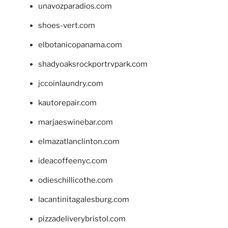
unavozparadios.com
shoes-vert.com
elbotanicopanama.com
shadyoaksrockportrvpark.com
jccoinlaundry.com
kautorepair.com
marjaeswinebar.com
elmazatlanclinton.com
ideacoffeenyc.com
odieschillicothe.com
lacantinitagalesburg.com
pizzadeliverybristol.com