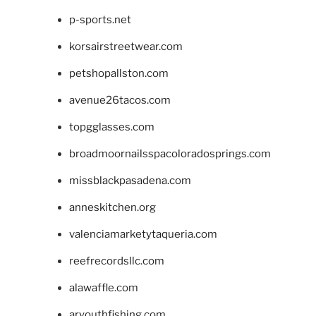
p-sports.net
korsairstreetwear.com
petshopallston.com
avenue26tacos.com
topgglasses.com
broadmoornailsspacoloradosprings.com
missblackpasadena.com
anneskitchen.org
valenciamarketytaqueria.com
reefrecordsllc.com
alawaffle.com
aryouthfishing.com