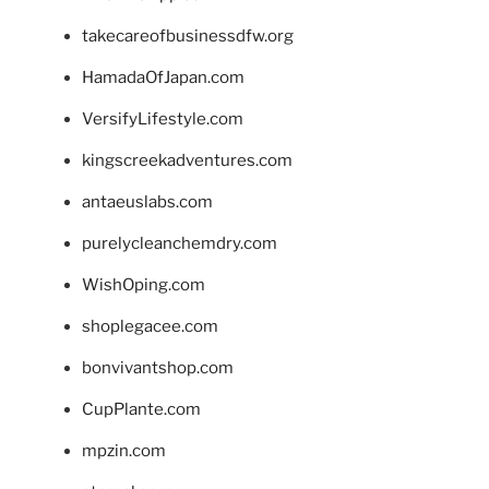
takecareofbusinessdfw.org
HamadaOfJapan.com
VersifyLifestyle.com
kingscreekadventures.com
antaeuslabs.com
purelycleanchemdry.com
WishOping.com
shoplegacee.com
bonvivantshop.com
CupPlante.com
mpzin.com