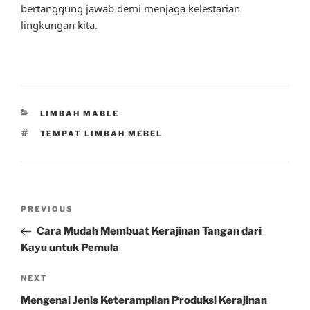
bertanggung jawab demi menjaga kelestarian
lingkungan kita.
CATEGORIES
LIMBAH MABLE
TAGS
TEMPAT LIMBAH MEBEL
Post
Previous
PREVIOUS
navigation
Post
Cara Mudah Membuat Kerajinan Tangan dari
Kayu untuk Pemula
Next
NEXT
Post
Mengenal Jenis Keterampilan Produksi Kerajinan