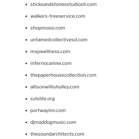
sticksandstonesstudiooh.com
walkers-treeservice.com
shopmossi.com
untamedcollectivesd.com
mxpwellness.com
infernocanine.com
thepaperhousecollection.com
allisonwillisholley.com
solslite.org
portwayinn.com
djmaddogmusic.com
thesoundarchitects.com