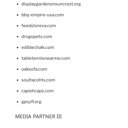
displaygardenonsuncrest.org
bbq-empire-usa.com
feedstoreva.com
drogopets.com
ediblechalk.com
tabletennisnearme.com
oaksofa.com
soultacohtx.com
capishcaps.com
gpsyfl.org
MEDIA PARTNER III