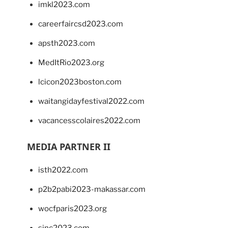
imkl2023.com
careerfaircsd2023.com
apsth2023.com
MedItRio2023.org
lcicon2023boston.com
waitangidayfestival2022.com
vacancesscolaires2022.com
MEDIA PARTNER II
isth2022.com
p2b2pabi2023-makassar.com
wocfparis2023.org