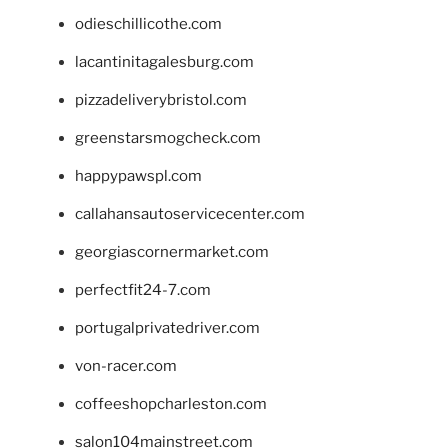
odieschillicothe.com
lacantinitagalesburg.com
pizzadeliverybristol.com
greenstarsmogcheck.com
happypawspl.com
callahansautoservicecenter.com
georgiascornermarket.com
perfectfit24-7.com
portugalprivatedriver.com
von-racer.com
coffeeshopcharleston.com
salon104mainstreet.com