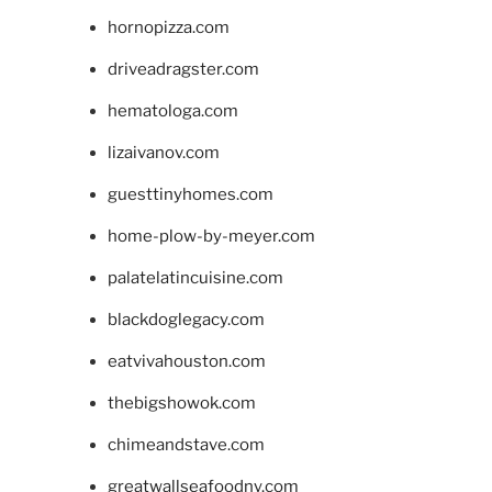
hornopizza.com
driveadragster.com
hematologa.com
lizaivanov.com
guesttinyhomes.com
home-plow-by-meyer.com
palatelatincuisine.com
blackdoglegacy.com
eatvivahouston.com
thebigshowok.com
chimeandstave.com
greatwallseafoodny.com