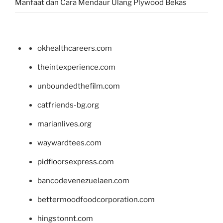
Manfaat dan Cara Mendaur Ulang Plywood Bekas
okhealthcareers.com
theintexperience.com
unboundedthefilm.com
catfriends-bg.org
marianlives.org
waywardtees.com
pidfloorsexpress.com
bancodevenezuelaen.com
bettermoodfoodcorporation.com
hingstonnt.com