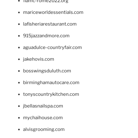
fiamc-rome2022.org
mariceworldessentials.com
lafisheriarestaurant.com
915jazzandmore.com
aguadulce-countryfair.com
jakehovis.com
bosswingsduluth.com
birminghamautocare.com
tonyscountrykitchen.com
jbellasnailspa.com
mychaihouse.com
alvisgrooming.com