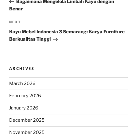
Bagaimana Mengelola Limbah Kayu dengan
Benar
Next
NEXT
Post
Kayu Mebel Indonesia 3 Semarang: Karya Furniture
Berkualitas Tinggi
ARCHIVES
March 2026
February 2026
January 2026
December 2025
November 2025