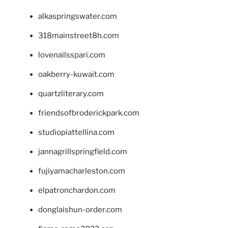
alkaspringswater.com
318mainstreet8h.com
lovenailsspari.com
oakberry-kuwait.com
quartzliterary.com
friendsofbroderickpark.com
studiopiattellina.com
jannagrillspringfield.com
fujiyamacharleston.com
elpatronchardon.com
donglaishun-order.com