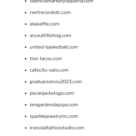
valenciamarketytaqueria.com
reefrecordsllc.com
alawaffle.com
aryouthfishing.com
united-basketball.com
tios-tacos.com
cafecito-satx.com
graduacionviu2023.com
pecanjackstogo.com
zengardendayspa.com
sparklejewelryinc.com
ironcladtattoostudio.com