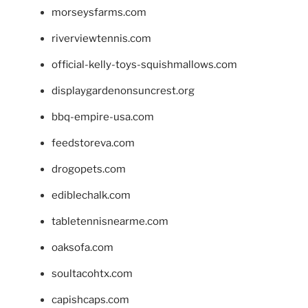
morseysfarms.com
riverviewtennis.com
official-kelly-toys-squishmallows.com
displaygardenonsuncrest.org
bbq-empire-usa.com
feedstoreva.com
drogopets.com
ediblechalk.com
tabletennisnearme.com
oaksofa.com
soultacohtx.com
capishcaps.com