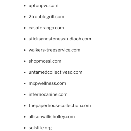
uptonpvd.com
2troublegrill.com
casateranga.com
sticksandstonesstudiooh.com
walkers-treeservice.com
shopmossi.com
untamedcollectivesd.com
mxpwellness.com
infernocanine.com
thepaperhousecollection.com
allisonwillisholley.com
solslite.org