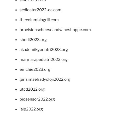
sinc2023.com
scdlqatar2022-qa.com
thecolumbiagrill.com
provisionscheeseandwineshoppe.com
khedi2023.org
akademikgeriatri2023.org
marmarapediatri2023.org
emchie2023.org
girisimselradyoloji2022.org
utcd2022.org
biosensor2022.org
ialp2022.org