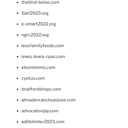
theblvd-boise.com
fpet2023.org
e-smart2022.org
ngrc2022.org
leesfamilyfoods.com
lewis-lewis-cpas.com
eleontennis.com
cyetus.com
bradfordshops.com
almadenranchsanjose.com
advocatevijay.com
adlibilimler2023.com