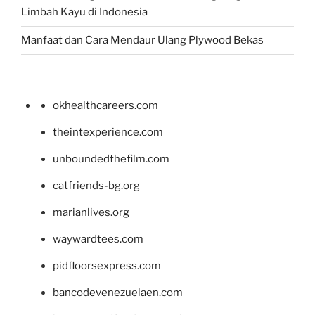
Limbah Kayu di Indonesia
Manfaat dan Cara Mendaur Ulang Plywood Bekas
okhealthcareers.com
theintexperience.com
unboundedthefilm.com
catfriends-bg.org
marianlives.org
waywardtees.com
pidfloorsexpress.com
bancodevenezuelaen.com