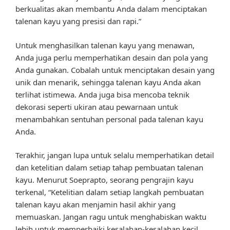
berkualitas akan membantu Anda dalam menciptakan
talenan kayu yang presisi dan rapi.”
Untuk menghasilkan talenan kayu yang menawan,
Anda juga perlu memperhatikan desain dan pola yang
Anda gunakan. Cobalah untuk menciptakan desain yang
unik dan menarik, sehingga talenan kayu Anda akan
terlihat istimewa. Anda juga bisa mencoba teknik
dekorasi seperti ukiran atau pewarnaan untuk
menambahkan sentuhan personal pada talenan kayu
Anda.
Terakhir, jangan lupa untuk selalu memperhatikan detail
dan ketelitian dalam setiap tahap pembuatan talenan
kayu. Menurut Soeprapto, seorang pengrajin kayu
terkenal, “Ketelitian dalam setiap langkah pembuatan
talenan kayu akan menjamin hasil akhir yang
memuaskan. Jangan ragu untuk menghabiskan waktu
lebih untuk memperbaiki kesalahan-kesalahan kecil