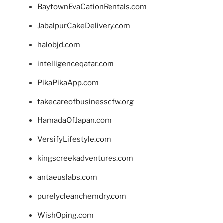
BaytownEvaCationRentals.com
JabalpurCakeDelivery.com
halobjd.com
intelligenceqatar.com
PikaPikaApp.com
takecareofbusinessdfw.org
HamadaOfJapan.com
VersifyLifestyle.com
kingscreekadventures.com
antaeuslabs.com
purelycleanchemdry.com
WishOping.com