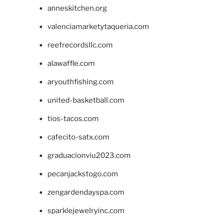
anneskitchen.org
valenciamarketytaqueria.com
reefrecordsllc.com
alawaffle.com
aryouthfishing.com
united-basketball.com
tios-tacos.com
cafecito-satx.com
graduacionviu2023.com
pecanjackstogo.com
zengardendayspa.com
sparklejewelryinc.com