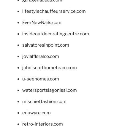
lifestylechauffeurservice.com
EverNewNails.com
insideoutdecoratingcentre.com
salvatoresinpoint.com
jovialfloralco.com
johnlscotthometeam.com
u-seehomes.com
watersportslagonissi.com
mischieffashion.com
eduwyre.com
retro-interiors.com