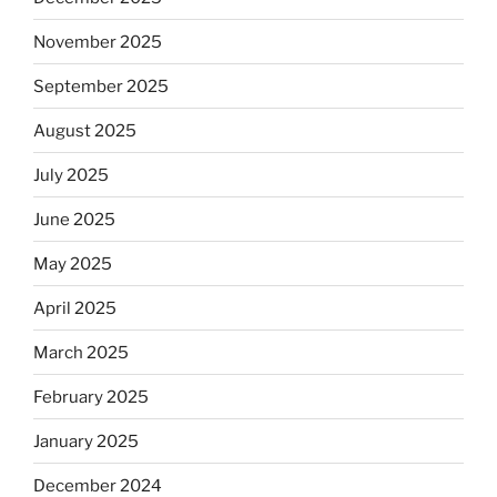
November 2025
September 2025
August 2025
July 2025
June 2025
May 2025
April 2025
March 2025
February 2025
January 2025
December 2024