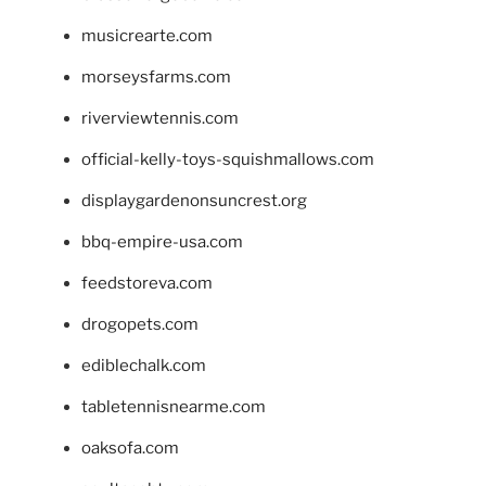
musicrearte.com
morseysfarms.com
riverviewtennis.com
official-kelly-toys-squishmallows.com
displaygardenonsuncrest.org
bbq-empire-usa.com
feedstoreva.com
drogopets.com
ediblechalk.com
tabletennisnearme.com
oaksofa.com