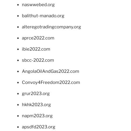
naswwebed.org
balithut-manado.org
alteregotradingcompany.org
aprce2022.com
ibie2022.com
sbcc-2022.com
AngolaOilAndGas2022.com
Convoy4Freedom2022.com
grur2023.org
hkhk2023.org
napm2023.org
apsdfd2023.org