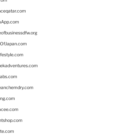
enceqatar.com
aApp.com
eofbusinessdfw.org
OfJapan.com
ifestyle.com
eekadventures.com
labs.com
leanchemdry.com
ing.com
acee.com
ntshop.com
te.com