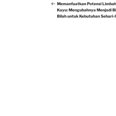
navigation
Post
Memanfaatkan Potensi Limba
Kayu: Mengubahnya Menjadi Bi
Bilah untuk Kebutuhan Sehari-