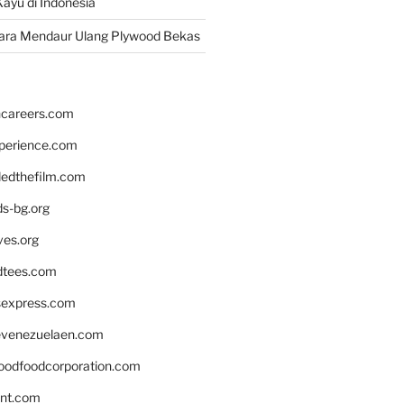
ayu di Indonesia
ara Mendaur Ulang Plywood Bekas
hcareers.com
xperience.com
edthefilm.com
ds-bg.org
ves.org
tees.com
rsexpress.com
venezuelaen.com
oodfoodcorporation.com
nnt.com