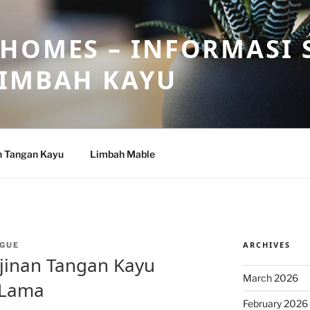
HOMES – INFORMASI 
LIMBAH KAYU
n Tangan Kayu
Limbah Mable
ARCHIVES
GUE
jinan Tangan Kayu
March 2026
 Lama
February 2026