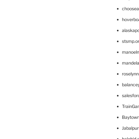
choosea
hoverbo
alaskapo
stsmp.o
manoel
mandelae
roselyn
balance
salesfo
TrainG
Baytown
Jabalpu
halobjd