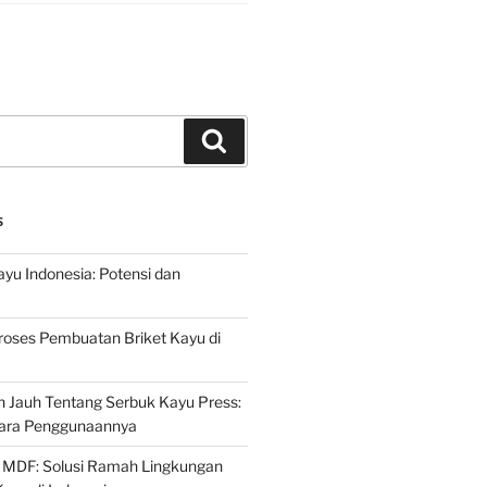
Search
S
ayu Indonesia: Potensi dan
roses Pembuatan Briket Kayu di
 Jauh Tentang Serbuk Kayu Press:
ara Penggunaannya
 MDF: Solusi Ramah Lingkungan