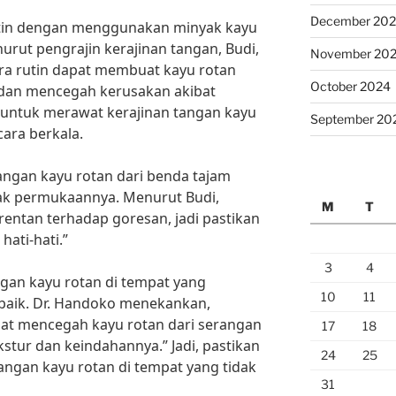
December 20
utin dengan menggunakan minyak kayu
urut pengrajin kerajinan tangan, Budi,
November 20
ra rutin dapat membuat kayu rotan
October 2024
 dan mencegah kerusakan akibat
a untuk merawat kerajinan tangan kayu
September 20
ara berkala.
angan kayu rotan dari benda tajam
ak permukaannya. Menurut Budi,
M
T
rentan terhadap goresan, jadi pastikan
ati-hati.”
3
4
ngan kayu rotan di tempat yang
10
11
g baik. Dr. Handoko menekankan,
apat mencegah kayu rotan dari serangan
17
18
stur dan keindahannya.” Jadi, pastikan
24
25
ngan kayu rotan di tempat yang tidak
31