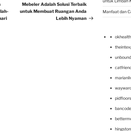
untuk Limbah K
Post
h
Mebeler Adalah Solusi Terbaik
lah-
untuk Membuat Ruangan Anda
Manfaat dan C
hari
Lebih Nyaman
okhealt
theinte
unbound
catfrien
marianli
wayward
pidfloo
bancode
betterm
hingsto