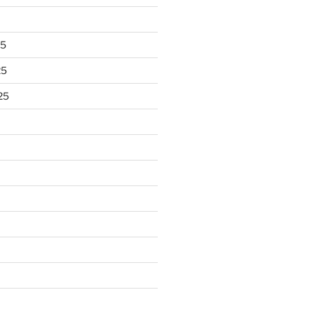
25
25
25