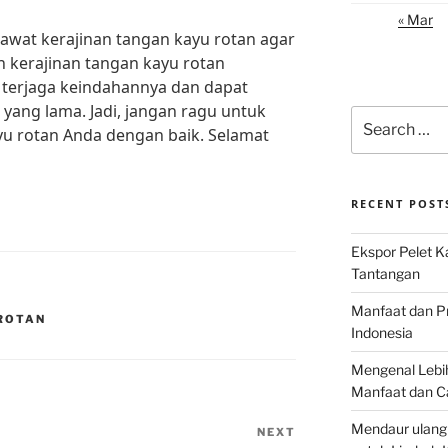
« Mar
wat kerajinan tangan kayu rotan agar
n kerajinan tangan kayu rotan
 terjaga keindahannya dan dapat
yang lama. Jadi, jangan ragu untuk
Search
yu rotan Anda dengan baik. Selamat
for:
RECENT POST
Ekspor Pelet K
Tantangan
Manfaat dan P
 ROTAN
Indonesia
Mengenal Lebih
Manfaat dan C
Mendaur ulang
NEXT
Next