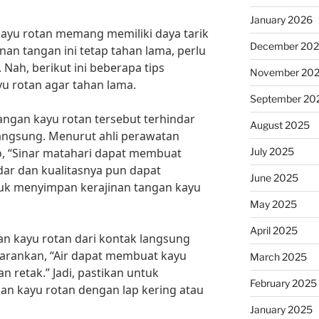
January 2026
kayu rotan memang memiliki daya tarik
December 20
inan tangan ini tetap tahan lama, perlu
Nah, berikut ini beberapa tips
November 20
u rotan agar tahan lama.
September 20
angan kayu rotan tersebut terhindar
August 2025
langsung. Menurut ahli perawatan
July 2025
o, “Sinar matahari dapat membuat
ar dan kualitasnya pun dapat
June 2025
tuk menyimpan kerajinan tangan kayu
May 2025
April 2025
an kayu rotan dari kontak langsung
yarankan, “Air dapat membuat kayu
March 2025
 retak.” Jadi, pastikan untuk
February 2025
an kayu rotan dengan lap kering atau
January 2025