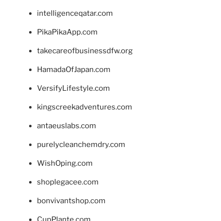
intelligenceqatar.com
PikaPikaApp.com
takecareofbusinessdfw.org
HamadaOfJapan.com
VersifyLifestyle.com
kingscreekadventures.com
antaeuslabs.com
purelycleanchemdry.com
WishOping.com
shoplegacee.com
bonvivantshop.com
CupPlante.com