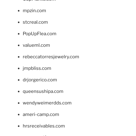
mpzin.com
stcreal.com
PopUpFlea.com
valueml.com
rebeccatorresjewelry.com
jmpbliss.com
drjorgerico.com
queensushipa.com
wendyweimerdds.com
ameri-camp.com
hrsreceivables.com