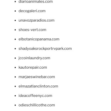
diarioanimales.com
decogaleri.com
unavozparadios.com
shoes-vert.com
elbotanicopanama.com
shadyoaksrockportrvpark.com
jccoinlaundry.com
kautorepair.com
marjaeswinebar.com
elmazatlanclinton.com
ideacoffeenyc.com
odieschillicothe.com