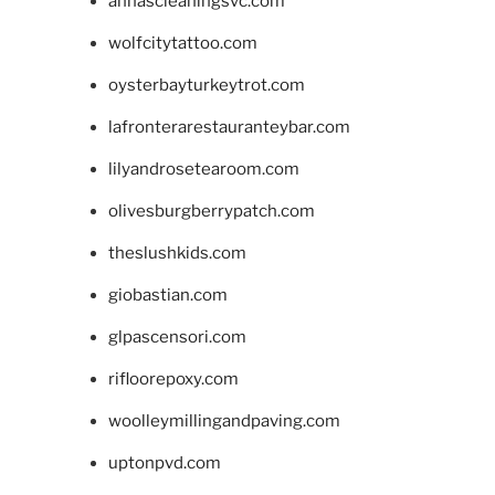
annascleaningsvc.com
wolfcitytattoo.com
oysterbayturkeytrot.com
lafronterarestauranteybar.com
lilyandrosetearoom.com
olivesburgberrypatch.com
theslushkids.com
giobastian.com
glpascensori.com
rifloorepoxy.com
woolleymillingandpaving.com
uptonpvd.com