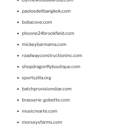
blythewoodseafood.com
paolosdelibangkok.com
bobacove.com
phoone24brookfield.com
mickeybarmama.com
roadwayconstructioninc.com
shopdragonflyboutique.com
sportszilla.org
batchprovisionsbar.com
brasserie-gobette.com
musicrearte.com
morseysfarms.com