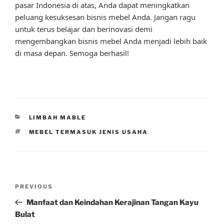
pasar Indonesia di atas, Anda dapat meningkatkan
peluang kesuksesan bisnis mebel Anda. Jangan ragu
untuk terus belajar dan berinovasi demi
mengembangkan bisnis mebel Anda menjadi lebih baik
di masa depan. Semoga berhasil!
CATEGORIES
LIMBAH MABLE
TAGS
MEBEL TERMASUK JENIS USAHA
Post
Previous
PREVIOUS
navigation
Post
Manfaat dan Keindahan Kerajinan Tangan Kayu
Bulat