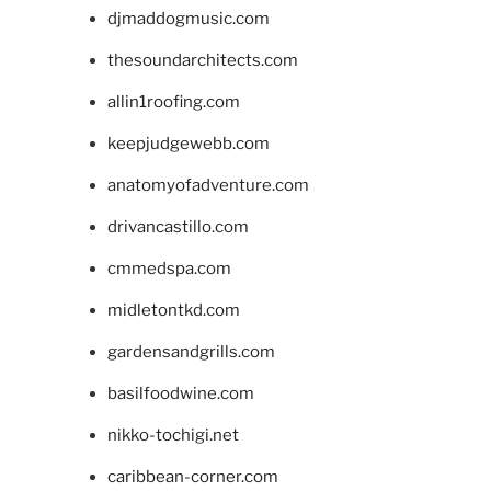
djmaddogmusic.com
thesoundarchitects.com
allin1roofing.com
keepjudgewebb.com
anatomyofadventure.com
drivancastillo.com
cmmedspa.com
midletontkd.com
gardensandgrills.com
basilfoodwine.com
nikko-tochigi.net
caribbean-corner.com