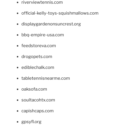
riverviewtennis.com
official-kelly-toys-squishmallows.com
displaygardenonsuncrest.org
bbq-empire-usa.com
feedstoreva.com
drogopets.com
ediblechalk.com
tabletennisnearme.com
oaksofa.com
soultacohtx.com
capishcaps.com
gpsyfl.org