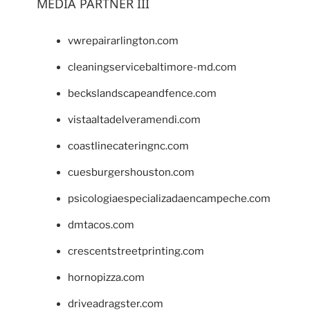
MEDIA PARTNER III
vwrepairarlington.com
cleaningservicebaltimore-md.com
beckslandscapeandfence.com
vistaaltadelveramendi.com
coastlinecateringnc.com
cuesburgershouston.com
psicologiaespecializadaencampeche.com
dmtacos.com
crescentstreetprinting.com
hornopizza.com
driveadragster.com