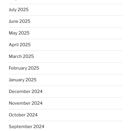
July 2025
June 2025
May 2025
April 2025
March 2025
February 2025
January 2025
December 2024
November 2024
October 2024
September 2024