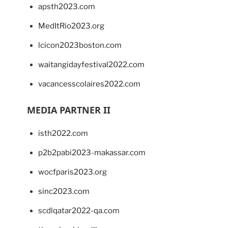
apsth2023.com
MedItRio2023.org
lcicon2023boston.com
waitangidayfestival2022.com
vacancesscolaires2022.com
MEDIA PARTNER II
isth2022.com
p2b2pabi2023-makassar.com
wocfparis2023.org
sinc2023.com
scdlqatar2022-qa.com