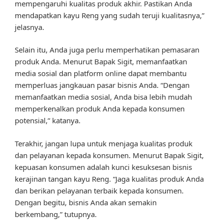
mempengaruhi kualitas produk akhir. Pastikan Anda
mendapatkan kayu Reng yang sudah teruji kualitasnya,”
jelasnya.
Selain itu, Anda juga perlu memperhatikan pemasaran
produk Anda. Menurut Bapak Sigit, memanfaatkan
media sosial dan platform online dapat membantu
memperluas jangkauan pasar bisnis Anda. “Dengan
memanfaatkan media sosial, Anda bisa lebih mudah
memperkenalkan produk Anda kepada konsumen
potensial,” katanya.
Terakhir, jangan lupa untuk menjaga kualitas produk
dan pelayanan kepada konsumen. Menurut Bapak Sigit,
kepuasan konsumen adalah kunci kesuksesan bisnis
kerajinan tangan kayu Reng. “Jaga kualitas produk Anda
dan berikan pelayanan terbaik kepada konsumen.
Dengan begitu, bisnis Anda akan semakin
berkembang,” tutupnya.