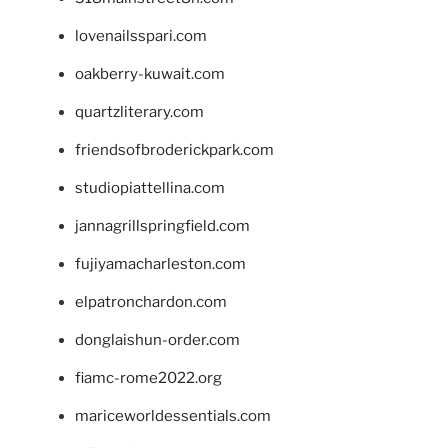
lovenailsspari.com
oakberry-kuwait.com
quartzliterary.com
friendsofbroderickpark.com
studiopiattellina.com
jannagrillspringfield.com
fujiyamacharleston.com
elpatronchardon.com
donglaishun-order.com
fiamc-rome2022.org
mariceworldessentials.com