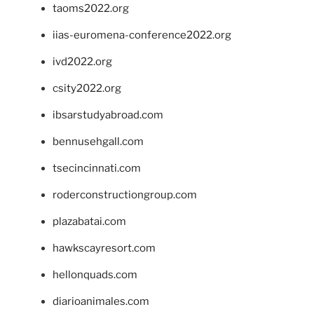
taoms2022.org
iias-euromena-conference2022.org
ivd2022.org
csity2022.org
ibsarstudyabroad.com
bennusehgall.com
tsecincinnati.com
roderconstructiongroup.com
plazabatai.com
hawkscayresort.com
hellonquads.com
diarioanimales.com