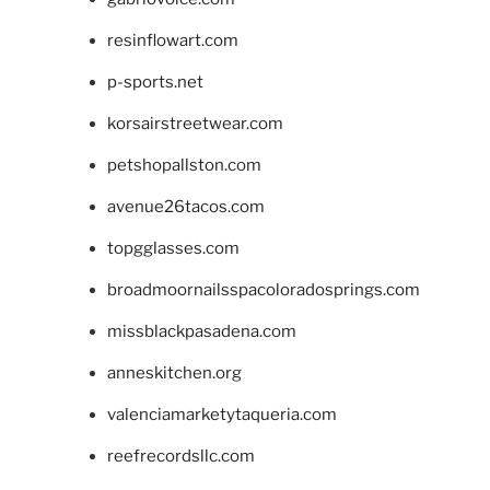
resinflowart.com
p-sports.net
korsairstreetwear.com
petshopallston.com
avenue26tacos.com
topgglasses.com
broadmoornailsspacoloradosprings.com
missblackpasadena.com
anneskitchen.org
valenciamarketytaqueria.com
reefrecordsllc.com