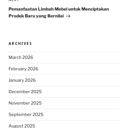
Next
NEXT
Post
Pemanfaatan Limbah Mebel untuk Menciptakan
Produk Baru yang Bernilai
ARCHIVES
March 2026
February 2026
January 2026
December 2025
November 2025
September 2025
August 2025