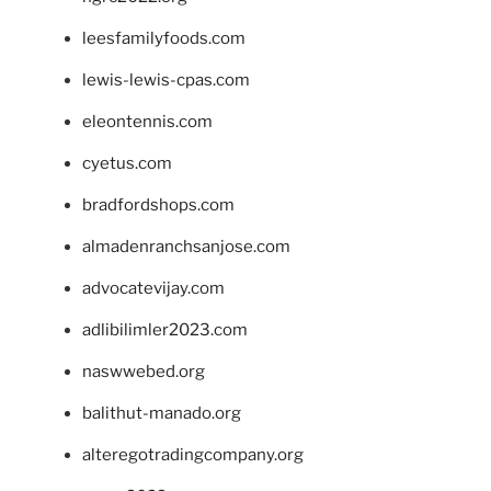
leesfamilyfoods.com
lewis-lewis-cpas.com
eleontennis.com
cyetus.com
bradfordshops.com
almadenranchsanjose.com
advocatevijay.com
adlibilimler2023.com
naswwebed.org
balithut-manado.org
alteregotradingcompany.org