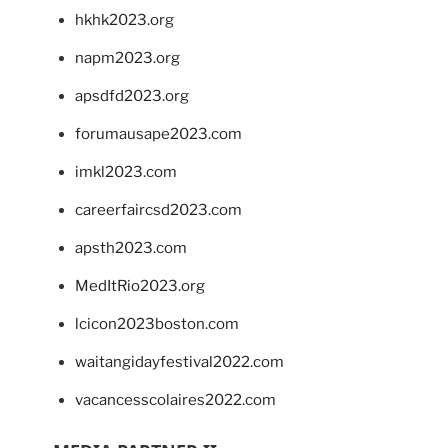
hkhk2023.org
napm2023.org
apsdfd2023.org
forumausape2023.com
imkl2023.com
careerfaircsd2023.com
apsth2023.com
MedItRio2023.org
lcicon2023boston.com
waitangidayfestival2022.com
vacancesscolaires2022.com