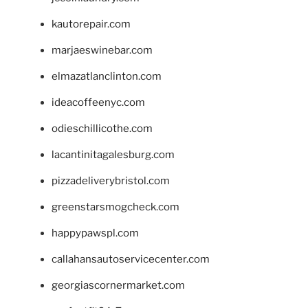
kautorepair.com
marjaeswinebar.com
elmazatlanclinton.com
ideacoffeenyc.com
odieschillicothe.com
lacantinitagalesburg.com
pizzadeliverybristol.com
greenstarsmogcheck.com
happypawspl.com
callahansautoservicecenter.com
georgiascornermarket.com