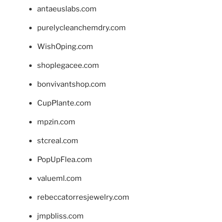
antaeuslabs.com
purelycleanchemdry.com
WishOping.com
shoplegacee.com
bonvivantshop.com
CupPlante.com
mpzin.com
stcreal.com
PopUpFlea.com
valueml.com
rebeccatorresjewelry.com
jmpbliss.com