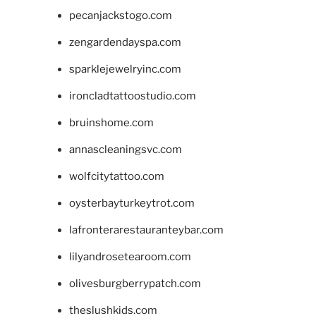
pecanjackstogo.com
zengardendayspa.com
sparklejewelryinc.com
ironcladtattoostudio.com
bruinshome.com
annascleaningsvc.com
wolfcitytattoo.com
oysterbayturkeytrot.com
lafronterarestauranteybar.com
lilyandrosetearoom.com
olivesburgberrypatch.com
theslushkids.com