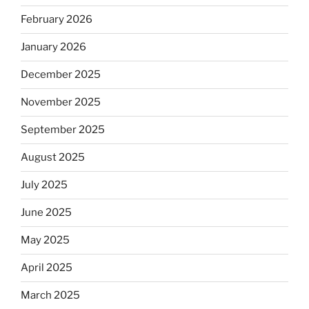
February 2026
January 2026
December 2025
November 2025
September 2025
August 2025
July 2025
June 2025
May 2025
April 2025
March 2025