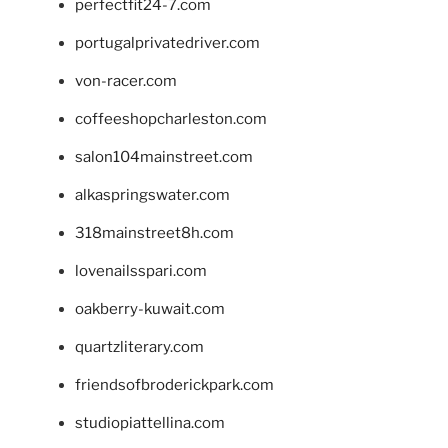
perfectfit24-7.com
portugalprivatedriver.com
von-racer.com
coffeeshopcharleston.com
salon104mainstreet.com
alkaspringswater.com
318mainstreet8h.com
lovenailsspari.com
oakberry-kuwait.com
quartzliterary.com
friendsofbroderickpark.com
studiopiattellina.com