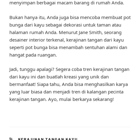
menyimpan berbagai macam barang di rumah Anda.
Bukan hanya itu, Anda juga bisa mencoba membuat pot
bunga dari kayu sebagai dekorasi untuk taman atau
halaman rumah Anda. Menurut Jane Smith, seorang
desainer interior terkenal, kerajinan tangan dari kayu
seperti pot bunga bisa menambah sentuhan alami dan
hangat pada ruangan.
Jadi, tunggu apalagi? Segera coba tren kerajinan tangan
dari kayu ini dan buatlah kreasi yang unik dan
bermanfaat! Siapa tahu, Anda bisa menghasilkan karya
yang luar biasa dan menjadi tren di kalangan pecinta
kerajinan tangan. Ayo, mulai berkarya sekarang!
CATEGORIES
KERAJINAN TANGAN KAYU