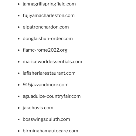
jannagrillspringfield.com
fujiyamacharleston.com
elpatronchardon.com
donglaishun-order.com
fiamc-rome2022.org
mariceworldessentials.com
lafisheriarestaurant.com
915jazzandmore.com
aguadulce-countryfair.com
jakehovis.com
bosswingsduluth.com
birminghamautocare.com