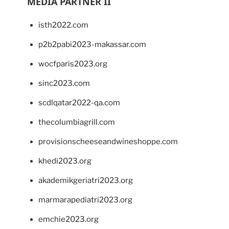
MEDIA PARTNER II
isth2022.com
p2b2pabi2023-makassar.com
wocfparis2023.org
sinc2023.com
scdlqatar2022-qa.com
thecolumbiagrill.com
provisionscheeseandwineshoppe.com
khedi2023.org
akademikgeriatri2023.org
marmarapediatri2023.org
emchie2023.org