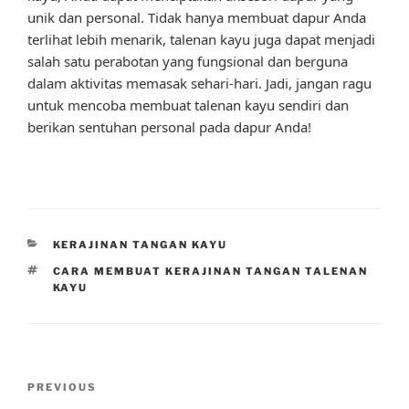
unik dan personal. Tidak hanya membuat dapur Anda
terlihat lebih menarik, talenan kayu juga dapat menjadi
salah satu perabotan yang fungsional dan berguna
dalam aktivitas memasak sehari-hari. Jadi, jangan ragu
untuk mencoba membuat talenan kayu sendiri dan
berikan sentuhan personal pada dapur Anda!
CATEGORIES
KERAJINAN TANGAN KAYU
TAGS
CARA MEMBUAT KERAJINAN TANGAN TALENAN
KAYU
Post
Previous
PREVIOUS
navigation