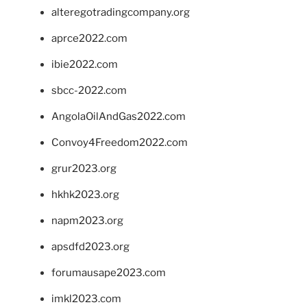
alteregotradingcompany.org
aprce2022.com
ibie2022.com
sbcc-2022.com
AngolaOilAndGas2022.com
Convoy4Freedom2022.com
grur2023.org
hkhk2023.org
napm2023.org
apsdfd2023.org
forumausape2023.com
imkl2023.com