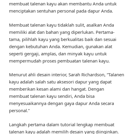
membuat talenan kayu akan membantu Anda untuk
menciptakan sentuhan personal pada dapur Anda.
Membuat talenan kayu tidaklah sulit, asalkan Anda
memiliki alat dan bahan yang diperlukan. Pertama-
tama, pilihlah kayu yang berkualitas baik dan sesuai
dengan kebutuhan Anda. Kemudian, gunakan alat
seperti gergaji, amplas, dan minyak kayu untuk
mempermudah proses pembuatan talenan kayu.
Menurut ahli desain interior, Sarah Richardson, “Talanen
kayu adalah salah satu aksesori dapur yang dapat
memberikan kesan alami dan hangat. Dengan
membuat talenan kayu sendiri, Anda bisa
menyesuaikannya dengan gaya dapur Anda secara
personal.”
Langkah pertama dalam tutorial lengkap membuat
talenan kayu adalah memilih desain yang diinginkan.