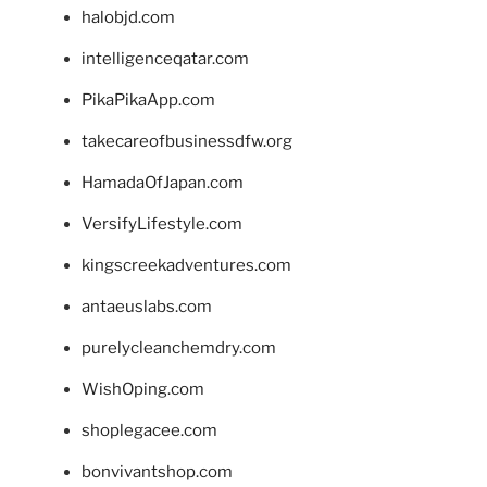
halobjd.com
intelligenceqatar.com
PikaPikaApp.com
takecareofbusinessdfw.org
HamadaOfJapan.com
VersifyLifestyle.com
kingscreekadventures.com
antaeuslabs.com
purelycleanchemdry.com
WishOping.com
shoplegacee.com
bonvivantshop.com