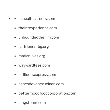
okhealthcareers.com
theintexperience.com
unboundedthefilm.com
catfriends-bg.org
marianlives.org
waywardtees.com
pidfloorsexpress.com
bancodevenezuelaen.com
bettermoodfoodcorporation.com
hingstonnt.com