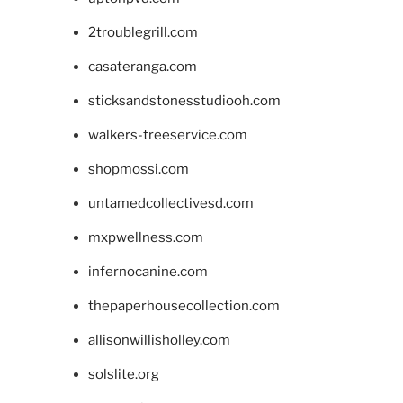
2troublegrill.com
casateranga.com
sticksandstonesstudiooh.com
walkers-treeservice.com
shopmossi.com
untamedcollectivesd.com
mxpwellness.com
infernocanine.com
thepaperhousecollection.com
allisonwillisholley.com
solslite.org