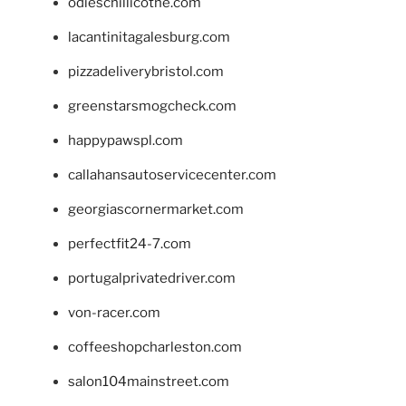
odieschillicothe.com
lacantinitagalesburg.com
pizzadeliverybristol.com
greenstarsmogcheck.com
happypawspl.com
callahansautoservicecenter.com
georgiascornermarket.com
perfectfit24-7.com
portugalprivatedriver.com
von-racer.com
coffeeshopcharleston.com
salon104mainstreet.com