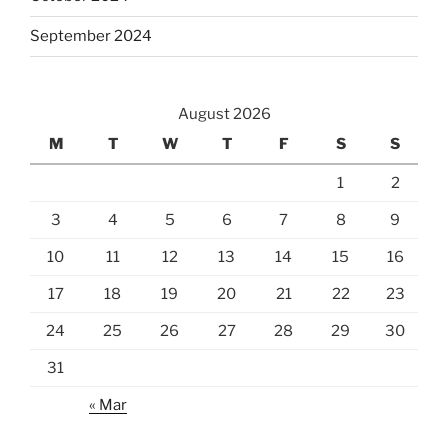
September 2024
August 2026
M
T
W
T
F
S
S
1
2
3
4
5
6
7
8
9
10
11
12
13
14
15
16
17
18
19
20
21
22
23
24
25
26
27
28
29
30
31
« Mar