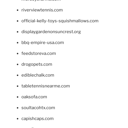
riverviewtennis.com
official-kelly-toys-squishmallows.com
displaygardenonsuncrest.org
bbq-empire-usa.com
feedstoreva.com
drogopets.com
ediblechalk.com
tabletennisnearme.com
oaksofa.com
soultacohtx.com
capishcaps.com