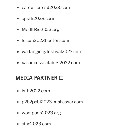
careerfaircsd2023.com
apsth2023.com
MedItRio2023.org
lcicon2023boston.com
waitangidayfestival2022.com
vacancesscolaires2022.com
MEDIA PARTNER II
isth2022.com
p2b2pabi2023-makassar.com
wocfparis2023.org
sinc2023.com