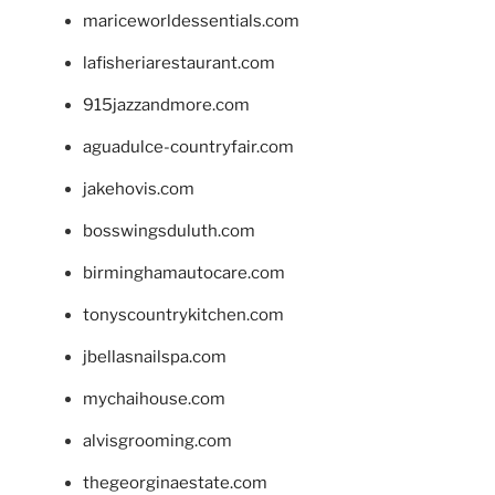
mariceworldessentials.com
lafisheriarestaurant.com
915jazzandmore.com
aguadulce-countryfair.com
jakehovis.com
bosswingsduluth.com
birminghamautocare.com
tonyscountrykitchen.com
jbellasnailspa.com
mychaihouse.com
alvisgrooming.com
thegeorginaestate.com