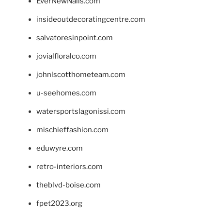
EverNewNails.com
insideoutdecoratingcentre.com
salvatoresinpoint.com
jovialfloralco.com
johnlscotthometeam.com
u-seehomes.com
watersportslagonissi.com
mischieffashion.com
eduwyre.com
retro-interiors.com
theblvd-boise.com
fpet2023.org