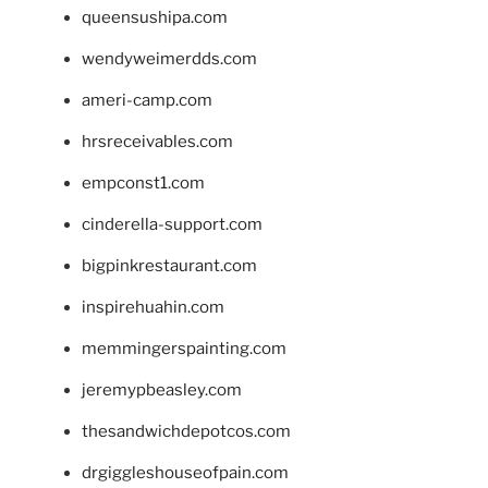
queensushipa.com
wendyweimerdds.com
ameri-camp.com
hrsreceivables.com
empconst1.com
cinderella-support.com
bigpinkrestaurant.com
inspirehuahin.com
memmingerspainting.com
jeremypbeasley.com
thesandwichdepotcos.com
drgiggleshouseofpain.com