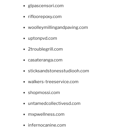
glpascensori.com
rifloorepoxy.com
woolleymillingandpaving.com
uptonpvd.com
2troublegrill.com
casateranga.com
sticksandstonesstudiooh.com
walkers-treeservice.com
shopmossi.com
untamedcollectivesd.com
mxpwellness.com
infernocanine.com