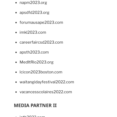
napm2023.org
apsdfd2023.org
forumausape2023.com
imkl2023.com
careerfaircsd2023.com
apsth2023.com
MedItRio2023.org
lcicon2023boston.com
waitangidayfestival2022.com
vacancesscolaires2022.com
MEDIA PARTNER II