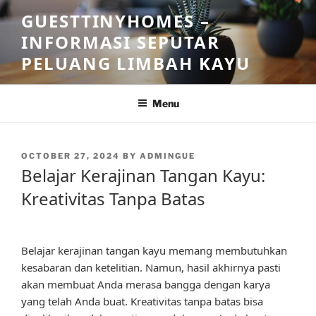
Skip
GUESTTINYHOMES –
to
INFORMASI SEPUTAR
content
PELUANG LIMBAH KAYU
Menu
POSTED
OCTOBER 27, 2024
BY
ADMINGUE
ON
Belajar Kerajinan Tangan Kayu:
Kreativitas Tanpa Batas
Belajar kerajinan tangan kayu memang membutuhkan
kesabaran dan ketelitian. Namun, hasil akhirnya pasti
akan membuat Anda merasa bangga dengan karya
yang telah Anda buat. Kreativitas tanpa batas bisa