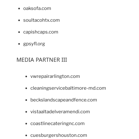
oaksofa.com
soultacohtx.com
capishcaps.com
gpsyfl.org
MEDIA PARTNER III
vwrepairarlington.com
cleaningservicebaltimore-md.com
beckslandscapeandfence.com
vistaaltadelveramendi.com
coastlinecateringnc.com
cuesburgershouston.com