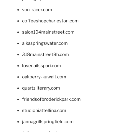
von-racer.com
coffeeshopcharleston.com
salon104mainstreet.com
alkaspringswater.com
318mainstreet8h.com
lovenailsspari.com
oakberry-kuwait.com
quartzliterary.com
friendsofbroderickpark.com
studiopiattellina.com
jannagrillspringfield.com