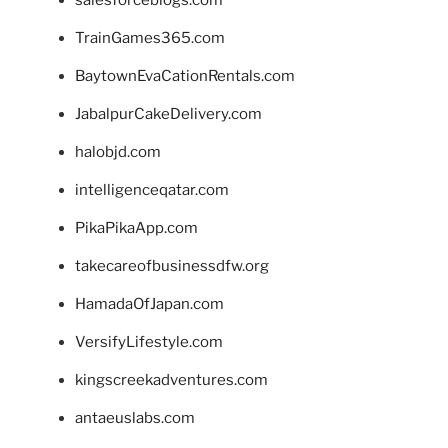
salesforceblogs.com
TrainGames365.com
BaytownEvaCationRentals.com
JabalpurCakeDelivery.com
halobjd.com
intelligenceqatar.com
PikaPikaApp.com
takecareofbusinessdfw.org
HamadaOfJapan.com
VersifyLifestyle.com
kingscreekadventures.com
antaeuslabs.com