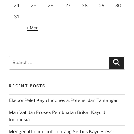
24
25
26
27
28
29
30
31
« Mar
Search
Search
for:
RECENT POSTS
Ekspor Pelet Kayu Indonesia: Potensi dan Tantangan
Manfaat dan Proses Pembuatan Briket Kayu di
Indonesia
Mengenal Lebih Jauh Tentang Serbuk Kayu Press: