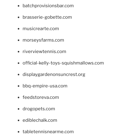
batchprovisionsbar.com
brasserie-gobette.com
musicrearte.com
morseysfarms.com
riverviewtennis.com
official-kelly-toys-squishmallows.com
displaygardenonsuncrest.org
bbq-empire-usa.com
feedstoreva.com
drogopets.com
ediblechalk.com
tabletennisnearme.com