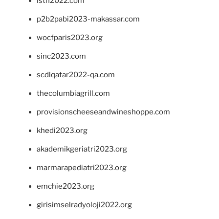
isth2022.com
p2b2pabi2023-makassar.com
wocfparis2023.org
sinc2023.com
scdlqatar2022-qa.com
thecolumbiagrill.com
provisionscheeseandwineshoppe.com
khedi2023.org
akademikgeriatri2023.org
marmarapediatri2023.org
emchie2023.org
girisimselradyoloji2022.org