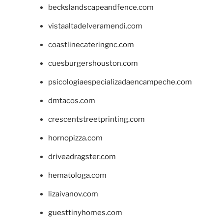
beckslandscapeandfence.com
vistaaltadelveramendi.com
coastlinecateringnc.com
cuesburgershouston.com
psicologiaespecializadaencampeche.com
dmtacos.com
crescentstreetprinting.com
hornopizza.com
driveadragster.com
hematologa.com
lizaivanov.com
guesttinyhomes.com