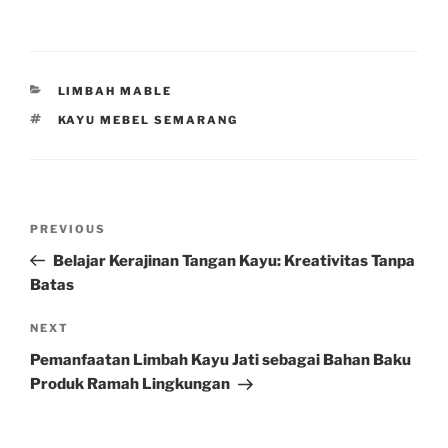
CATEGORIES
LIMBAH MABLE
TAGS
KAYU MEBEL SEMARANG
Post
Previous
PREVIOUS
navigation
Post
Belajar Kerajinan Tangan Kayu: Kreativitas Tanpa
Batas
Next
NEXT
Post
Pemanfaatan Limbah Kayu Jati sebagai Bahan Baku
Produk Ramah Lingkungan