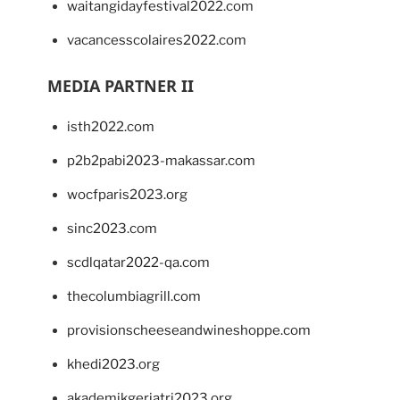
waitangidayfestival2022.com
vacancesscolaires2022.com
MEDIA PARTNER II
isth2022.com
p2b2pabi2023-makassar.com
wocfparis2023.org
sinc2023.com
scdlqatar2022-qa.com
thecolumbiagrill.com
provisionscheeseandwineshoppe.com
khedi2023.org
akademikgeriatri2023.org