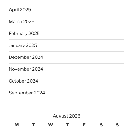
April 2025
March 2025
February 2025
January 2025
December 2024
November 2024
October 2024
September 2024
August 2026
M
T
W
T
F
S
S