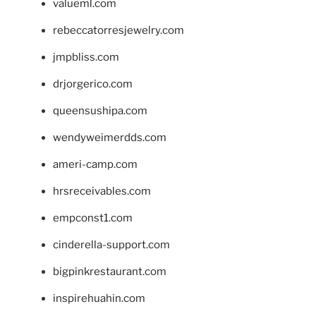
valueml.com
rebeccatorresjewelry.com
jmpbliss.com
drjorgerico.com
queensushipa.com
wendyweimerdds.com
ameri-camp.com
hrsreceivables.com
empconst1.com
cinderella-support.com
bigpinkrestaurant.com
inspirehuahin.com