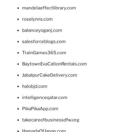
mandelaeffectlibrary.com
roselynns.com
balanceyoganj.com
salesforceblogs.com
TrainGames365.com
BaytownEvaCationRentals.com
JabalpurCakeDelivery.com
halobjd.com
intelligenceqatar.com
PikaPikaApp.com
takecareofbusinessdfw.org
HamadaOfJapan.com