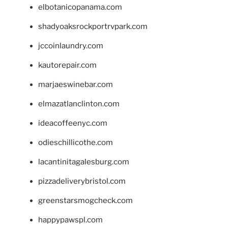
elbotanicopanama.com
shadyoaksrockportrvpark.com
jccoinlaundry.com
kautorepair.com
marjaeswinebar.com
elmazatlanclinton.com
ideacoffeenyc.com
odieschillicothe.com
lacantinitagalesburg.com
pizzadeliverybristol.com
greenstarsmogcheck.com
happypawspl.com