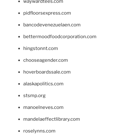
waywardtees.com
pidfloorsexpress.com
bancodevenezuelaen.com
bettermoodfoodcorporation.com
hingstonnt.com
chooseagender.com
hoverboardssale.com
alaskapolitics.com
stsmp.org
manoelneves.com
mandelaeffectlibrary.com
roselynns.com