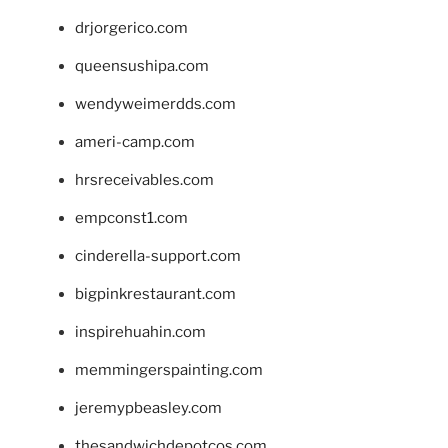
drjorgerico.com
queensushipa.com
wendyweimerdds.com
ameri-camp.com
hrsreceivables.com
empconst1.com
cinderella-support.com
bigpinkrestaurant.com
inspirehuahin.com
memmingerspainting.com
jeremypbeasley.com
thesandwichdepotcos.com