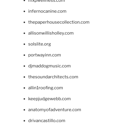
mxpwellness.com
infernocanine.com
thepaperhousecollection.com
allisonwillisholley.com
solslite.org
portwayinn.com
djmaddogmusic.com
thesoundarchitects.com
allin1roofing.com
keepjudgewebb.com
anatomyofadventure.com
drivancastillo.com