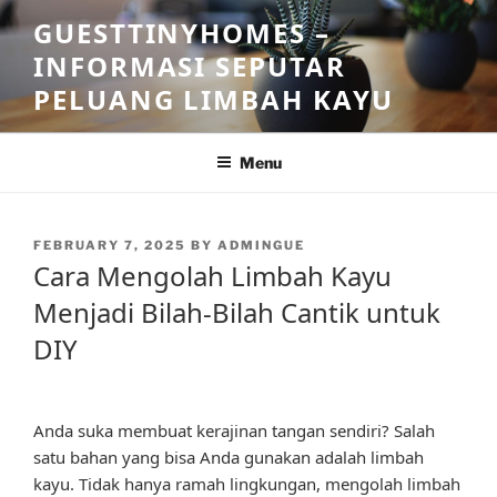
Skip
GUESTTINYHOMES –
to
INFORMASI SEPUTAR
content
PELUANG LIMBAH KAYU
Menu
POSTED
FEBRUARY 7, 2025
BY
ADMINGUE
ON
Cara Mengolah Limbah Kayu
Menjadi Bilah-Bilah Cantik untuk
DIY
Anda suka membuat kerajinan tangan sendiri? Salah
satu bahan yang bisa Anda gunakan adalah limbah
kayu. Tidak hanya ramah lingkungan, mengolah limbah