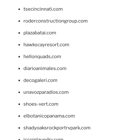
tsecincinnati.com
roderconstructiongroup.com
plazabatai.com
hawkscayresort.com
hellonquads.com
diarioanimales.com
decogaleri.com
unavozparadios.com
shoes-vert.com
elbotanicopanama.com
shadyoaksrockportrvpark.com
jccoinlaundry.com