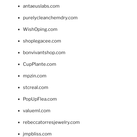
antaeuslabs.com
purelycleanchemdry.com
WishOping.com
shoplegacee.com
bonvivantshop.com
CupPlante.com
mpzin.com
stcreal.com
PopUpFlea.com
valueml.com
rebeccatorresjewelry.com
jmpbliss.com