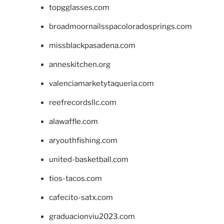
topgglasses.com
broadmoornailsspacoloradosprings.com
missblackpasadena.com
anneskitchen.org
valenciamarketytaqueria.com
reefrecordsllc.com
alawaffle.com
aryouthfishing.com
united-basketball.com
tios-tacos.com
cafecito-satx.com
graduacionviu2023.com