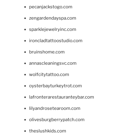
pecanjackstogo.com
zengardendayspa.com
sparklejewelryinc.com
ironcladtattoostudio.com
bruinshome.com
annascleaningsvc.com
wolfcitytattoo.com
oysterbayturkeytrot.com
lafronterarestauranteybar.com
lilyandrosetearoom.com
olivesburgberrypatch.com
theslushkids.com