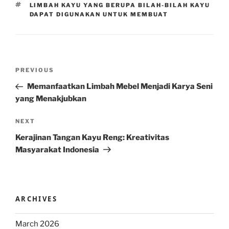
TAGS
LIMBAH KAYU YANG BERUPA BILAH-BILAH KAYU
DAPAT DIGUNAKAN UNTUK MEMBUAT
Post
Previous
PREVIOUS
navigation
Post
Memanfaatkan Limbah Mebel Menjadi Karya Seni
yang Menakjubkan
Next
NEXT
Post
Kerajinan Tangan Kayu Reng: Kreativitas
Masyarakat Indonesia
ARCHIVES
March 2026