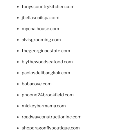
tonyscountrykitchen.com
jbellasnailspa.com
mychaihouse.com
alvisgrooming.com
thegeorginaestate.com
blythewoodseafood.com
paolosdelibangkok.com
bobacove.com
phoone24brookfield.com
mickeybarmama.com
roadwayconstructioninc.com
shopdragonflyboutique.com