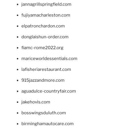
jannagrillspringfield.com
fujiyamacharleston.com
elpatronchardon.com
donglaishun-order.com
fiamc-rome2022.org
mariceworldessentials.com
lafisheriarestaurant.com
915jazzandmore.com
aguadulce-countryfair.com
jakehovis.com
bosswingsduluth.com
birminghamautocare.com