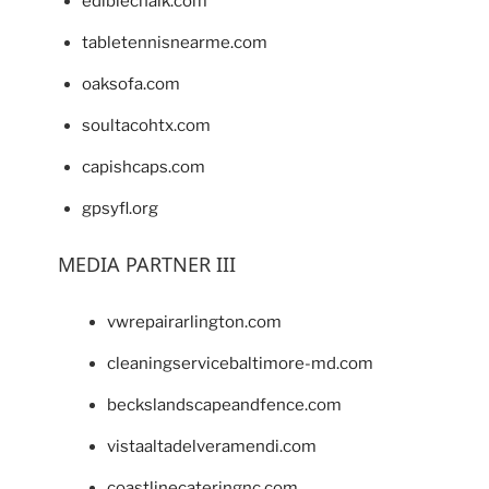
ediblechalk.com
tabletennisnearme.com
oaksofa.com
soultacohtx.com
capishcaps.com
gpsyfl.org
MEDIA PARTNER III
vwrepairarlington.com
cleaningservicebaltimore-md.com
beckslandscapeandfence.com
vistaaltadelveramendi.com
coastlinecateringnc.com