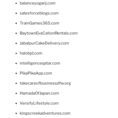
balanceyoganj.com
salesforceblogs.com
TrainGames365.com
BaytownEvaCationRentals.com
JabalpurCakeDelivery.com
halobjd.com
intelligenceqatar.com
PikaPikaApp.com
takecareofbusinessdfw.org
HamadaOfJapan.com
VersifyLifestyle.com
kingscreekadventures.com