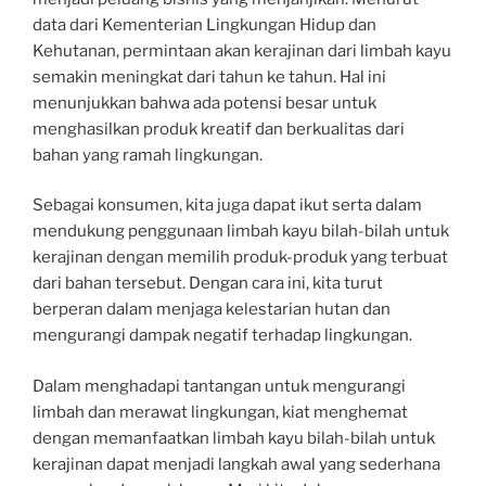
data dari Kementerian Lingkungan Hidup dan
Kehutanan, permintaan akan kerajinan dari limbah kayu
semakin meningkat dari tahun ke tahun. Hal ini
menunjukkan bahwa ada potensi besar untuk
menghasilkan produk kreatif dan berkualitas dari
bahan yang ramah lingkungan.
Sebagai konsumen, kita juga dapat ikut serta dalam
mendukung penggunaan limbah kayu bilah-bilah untuk
kerajinan dengan memilih produk-produk yang terbuat
dari bahan tersebut. Dengan cara ini, kita turut
berperan dalam menjaga kelestarian hutan dan
mengurangi dampak negatif terhadap lingkungan.
Dalam menghadapi tantangan untuk mengurangi
limbah dan merawat lingkungan, kiat menghemat
dengan memanfaatkan limbah kayu bilah-bilah untuk
kerajinan dapat menjadi langkah awal yang sederhana