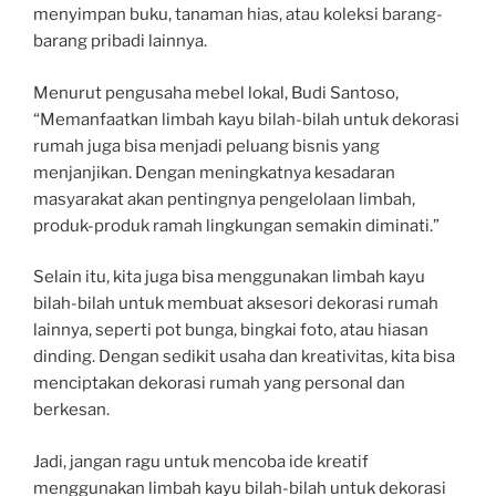
menyimpan buku, tanaman hias, atau koleksi barang-
barang pribadi lainnya.
Menurut pengusaha mebel lokal, Budi Santoso,
“Memanfaatkan limbah kayu bilah-bilah untuk dekorasi
rumah juga bisa menjadi peluang bisnis yang
menjanjikan. Dengan meningkatnya kesadaran
masyarakat akan pentingnya pengelolaan limbah,
produk-produk ramah lingkungan semakin diminati.”
Selain itu, kita juga bisa menggunakan limbah kayu
bilah-bilah untuk membuat aksesori dekorasi rumah
lainnya, seperti pot bunga, bingkai foto, atau hiasan
dinding. Dengan sedikit usaha dan kreativitas, kita bisa
menciptakan dekorasi rumah yang personal dan
berkesan.
Jadi, jangan ragu untuk mencoba ide kreatif
menggunakan limbah kayu bilah-bilah untuk dekorasi