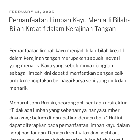
POSTED
FEBRUARY 11, 2025
ON
Pemanfaatan Limbah Kayu Menjadi Bilah-
Bilah Kreatif dalam Kerajinan Tangan
Pemanfaatan limbah kayu menjadi bilah-bilah kreatif
dalam kerajinan tangan merupakan sebuah inovasi
yang menarik. Kayu yang sebelumnya dianggap
sebagai limbah kini dapat dimanfaatkan dengan baik
untuk menciptakan berbagai karya seni yang unik dan
menarik.
Menurut John Ruskin, seorang ahli seni dan arsitektur,
“Tidak ada limbah yang sebenarnya, hanya sumber
daya yang belum dimanfaatkan dengan baik.” Hal ini
dapat diterapkan pada pemanfaatan limbah kayu dalam
kerajinan tangan. Dengan kreativitas dan keahlian,