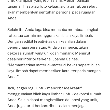
untuk tampilan yang lebih alami. Menambahkan
tanaman hias atau foto keluarga di atas rak tersebut
akan memberikan sentuhan personal pada ruangan
Anda.
Selain itu, Anda juga bisa mencoba membuat bingkai
foto atau cermin menggunakan bilah kayu limbah.
Dengan sedikit kreativitas dan keahlian dalam
penggunaan peralatan, Anda bisa menciptakan
dekorasi rumah yang unik dan menarik. Menurut
desainer interior terkenal, Joanna Gaines,
“Memanfaatkan material-material bekas seperti bilah
kayu limbah dapat memberikan karakter pada ruangan
Anda.”
Jadi, jangan ragu untuk mencoba ide kreatif
menggunakan bilah kayu limbah untuk dekorasi rumah
Anda. Selain dapat menghasilkan dekorasi yang unik,
Anda juga turut berkontribusi dalam menjaga