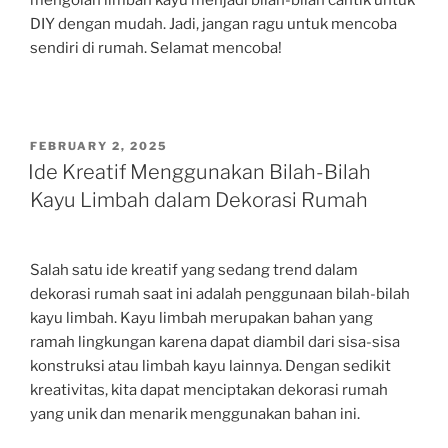
mengolah limbah kayu menjadi bilah-bilah cantik untuk
DIY dengan mudah. Jadi, jangan ragu untuk mencoba
sendiri di rumah. Selamat mencoba!
POSTED
FEBRUARY 2, 2025
ON
Ide Kreatif Menggunakan Bilah-Bilah
Kayu Limbah dalam Dekorasi Rumah
Salah satu ide kreatif yang sedang trend dalam
dekorasi rumah saat ini adalah penggunaan bilah-bilah
kayu limbah. Kayu limbah merupakan bahan yang
ramah lingkungan karena dapat diambil dari sisa-sisa
konstruksi atau limbah kayu lainnya. Dengan sedikit
kreativitas, kita dapat menciptakan dekorasi rumah
yang unik dan menarik menggunakan bahan ini.