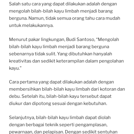
Salah satu cara yang dapat dilakukan adalah dengan
mengolah bilah-bilah kayu limbah menjadi barang
berguna. Namun, tidak semua orang tahu cara mudah
untuk melakukannya.
Menurut pakar lingkungan, Budi Santoso, “Mengolah
bilah-bilah kayu limbah menjadi barang berguna
sebenarnya tidak sulit. Yang dibutuhkan hanyalah
kreativitas dan sedikit keterampilan dalam pengolahan
kayu.”
Cara pertama yang dapat dilakukan adalah dengan
membersihkan bilah-bilah kayu limbah dari kotoran dan
debu. Setelah itu, bilah-bilah kayu tersebut dapat
diukur dan dipotong sesuai dengan kebutuhan.
Selanjutnya, bilah-bilah kayu limbah dapat diolah
dengan berbagai teknik seperti pengamplasan,
pewarnaan, dan pelapisan. Dengan sedikit sentuhan