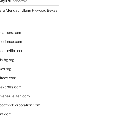
ayu di Indonesia
ara Mendaur Ulang Plywood Bekas
hcareers.com
xperience.com
edthefilm.com
ds-bg.org
ves.org
tees.com
rsexpress.com
venezuelaen.com
oodfoodcorporation.com
nnt.com