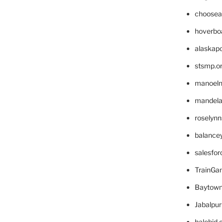
choosea
hoverbo
alaskapo
stsmp.o
manoel
mandelae
roselyn
balance
salesfo
TrainG
Baytown
Jabalpu
halobjd