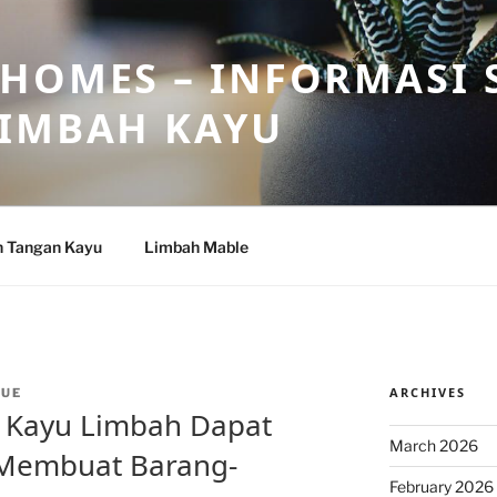
HOMES – INFORMASI 
LIMBAH KAYU
n Tangan Kayu
Limbah Mable
ARCHIVES
GUE
ah Kayu Limbah Dapat
March 2026
 Membuat Barang-
February 2026