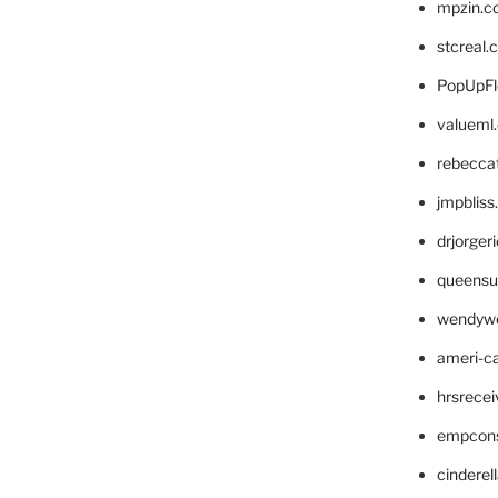
mpzin.c
stcreal.
PopUpFl
valueml
rebecca
jmpblis
drjorger
queensu
wendyw
ameri-
hrsrece
empcon
cinderel