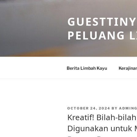
Skip
to
GUESTTINY
content
PELUANG 
Berita Limbah Kayu
Kerajina
POSTED
OCTOBER 24, 2024
BY
ADMIN
ON
Kreatif! Bilah-bil
Digunakan untuk