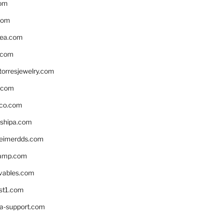
om
com
ea.com
.com
torresjewelry.com
s.com
ico.com
shipa.com
eimerdds.com
camp.com
ivables.com
st1.com
la-support.com