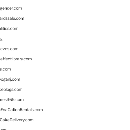
gender.com
ardssale.com
litics.com
rg
neves.com
ffectlibrary.com
ns.com
yoganj.com
rceblogs.com
ames365.com
EvaCationRentals.com
rCakeDelivery.com
.com