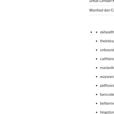
untuk Limbah K
Manfaat dan C
okhealt
theinte
unbound
catfrien
marianli
wayward
pidfloo
bancode
betterm
hingsto