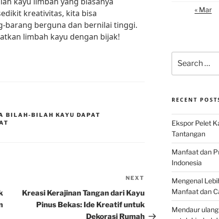
ilah kayu limbah yang biasanya
« Mar
ikit kreativitas, kita bisa
barang berguna dan bernilai tinggi.
atkan limbah kayu dengan bijak!
Search
for:
RECENT POST
A BILAH-BILAH KAYU DAPAT
Ekspor Pelet K
AT
Tantangan
Manfaat dan P
Indonesia
NEXT
Next
Mengenal Lebih
Post
Manfaat dan C
k
Kreasi Kerajinan Tangan dari Kayu
n
Pinus Bekas: Ide Kreatif untuk
Mendaur ulang
Dekorasi Rumah