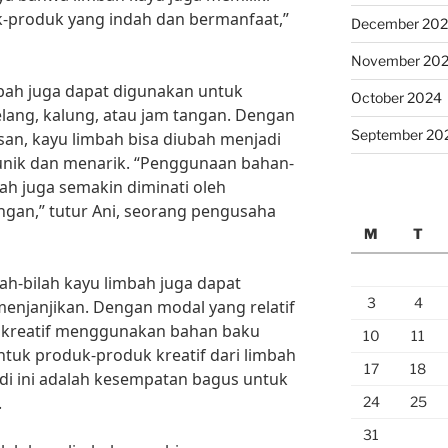
k-produk yang indah dan bermanfaat,”
December 20
November 20
imbah juga dapat digunakan untuk
October 2024
lang, kalung, atau jam tangan. Dengan
September 20
san, kayu limbah bisa diubah menjadi
unik dan menarik. “Penggunaan bahan-
ah juga semakin diminati oleh
gan,” tutur Ani, seorang pengusaha
M
T
ah-bilah kayu limbah juga dapat
3
4
menjanjikan. Dengan modal yang relatif
ha kreatif menggunakan bahan baku
10
11
ntuk produk-produk kreatif dari limbah
17
18
di ini adalah kesempatan bagus untuk
.
24
25
31