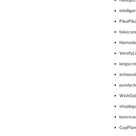
intellig
PikaPik
takecar
Hamada
VersifyL
kingscr
antaeus
purelyc
WishOp
shopleg
bonviva
CupPlan