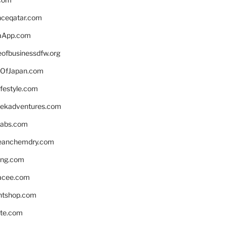
enceqatar.com
aApp.com
eofbusinessdfw.org
OfJapan.com
ifestyle.com
eekadventures.com
labs.com
leanchemdry.com
ing.com
acee.com
ntshop.com
te.com