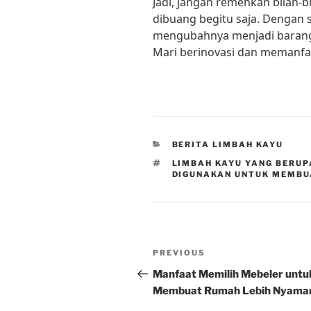
Jadi, jangan remehkan bilah-b
dibuang begitu saja. Dengan sed
mengubahnya menjadi barang-
Mari berinovasi dan memanfa
CATEGORIES
BERITA LIMBAH KAYU
TAGS
LIMBAH KAYU YANG BERUP
DIGUNAKAN UNTUK MEMBU
Post
Previous
PREVIOUS
navigation
Post
Manfaat Memilih Mebeler untu
Membuat Rumah Lebih Nyama