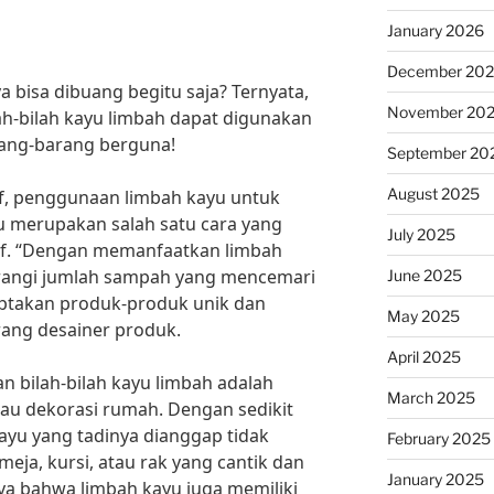
January 2026
December 20
a bisa dibuang begitu saja? Ternyata,
November 20
ilah-bilah kayu limbah dapat digunakan
ang-barang berguna!
September 20
August 2025
if, penggunaan limbah kayu untuk
 merupakan salah satu cara yang
July 2025
if. “Dengan memanfaatkan limbah
urangi jumlah sampah yang mencemari
June 2025
iptakan produk-produk unik dan
May 2025
eorang desainer produk.
April 2025
n bilah-bilah kayu limbah adalah
March 2025
au dekorasi rumah. Dengan sedikit
 kayu yang tadinya dianggap tidak
February 2025
eja, kursi, atau rak yang cantik dan
January 2025
aya bahwa limbah kayu juga memiliki