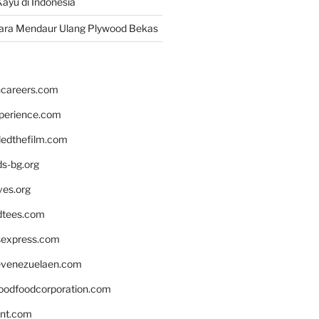
ayu di Indonesia
ara Mendaur Ulang Plywood Bekas
hcareers.com
xperience.com
edthefilm.com
ds-bg.org
ves.org
tees.com
rsexpress.com
venezuelaen.com
oodfoodcorporation.com
nnt.com