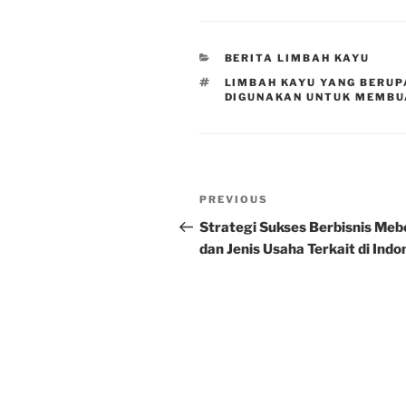
CATEGORIES
BERITA LIMBAH KAYU
TAGS
LIMBAH KAYU YANG BERUP
DIGUNAKAN UNTUK MEMBU
Post
Previous
PREVIOUS
navigation
Post
Strategi Sukses Berbisnis Meb
dan Jenis Usaha Terkait di Indo