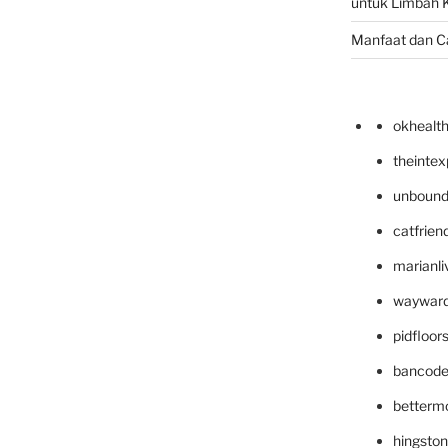
untuk Limbah K
Manfaat dan C
okhealt
theinte
unbound
catfrien
marianli
wayward
pidfloo
bancode
betterm
hingsto