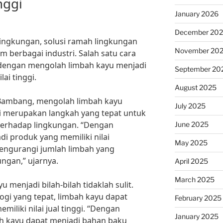
nggi
January 2026
December 20
ingkungan, solusi ramah lingkungan
November 20
 berbagai industri. Salah satu cara
 dengan mengolah limbah kayu menjadi
September 20
ai tinggi.
August 2025
. Bambang, mengolah limbah kayu
July 2025
gi merupakan langkah yang tepat untuk
erhadap lingkungan. “Dengan
June 2025
i produk yang memiliki nilai
May 2025
mengurangi jumlah limbah yang
ungan,” ujarnya.
April 2025
March 2025
 menjadi bilah-bilah tidaklah sulit.
i yang tepat, limbah kayu dapat
February 2025
iliki nilai jual tinggi. “Dengan
January 2025
ah kayu dapat menjadi bahan baku