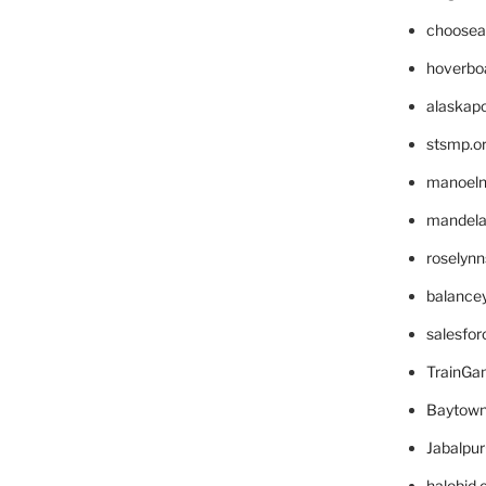
choosea
hoverbo
alaskapo
stsmp.o
manoel
mandelae
roselyn
balance
salesfo
TrainG
Baytown
Jabalpu
halobjd