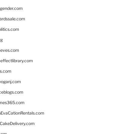
gender.com
ardssale.com
litics.com
rg
neves.com
ffectlibrary.com
ns.com
yoganj.com
rceblogs.com
ames365.com
EvaCationRentals.com
rCakeDelivery.com
.com