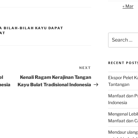
« Mar
A BILAH-BILAH KAYU DAPAT
AT
Search
for:
RECENT POST
NEXT
Next
Post
el
Kenali Ragam Kerajinan Tangan
Ekspor Pelet K
Tantangan
nesia
Kayu Bulat Tradisional Indonesia
Manfaat dan P
Indonesia
Mengenal Lebih
Manfaat dan C
Mendaur ulang