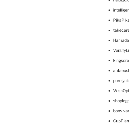
intellig
PikaPik
takecar
Hamada
VersifyL
kingscr
antaeus
purelyc
WishOp
shopleg
bonviva
CupPlan