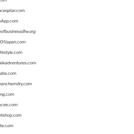
enceqatar.com
aApp.com
eofbusinessdfw.org
OfJapan.com
ifestyle.com
eekadventures.com
labs.com
leanchemdry.com
ing.com
acee.com
ntshop.com
te.com