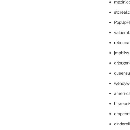
mpzin.c
stcreal.
PopUpFl
valueml
rebecca
jmpblis
drjorger
queensu
wendyw
ameri-
hrsrece
empcon
cinderel