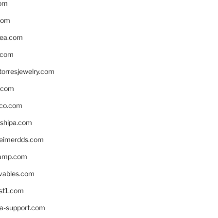
om
com
ea.com
.com
torresjewelry.com
s.com
ico.com
shipa.com
eimerdds.com
camp.com
ivables.com
st1.com
la-support.com