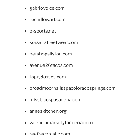
gabriovoice.com
resinflowart.com
p-sports.net
korsairstreetwear.com
petshopallston.com
avenue26tacos.com
topgglasses.com
broadmoornailsspacoloradosprings.com
missblackpasadena.com
anneskitchen.org
valenciamarketytaqueria.com
reefrecordsllc.com