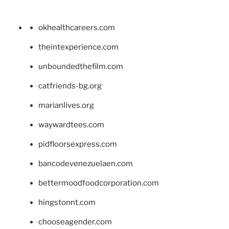
okhealthcareers.com
theintexperience.com
unboundedthefilm.com
catfriends-bg.org
marianlives.org
waywardtees.com
pidfloorsexpress.com
bancodevenezuelaen.com
bettermoodfoodcorporation.com
hingstonnt.com
chooseagender.com