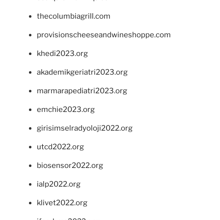
thecolumbiagrill.com
provisionscheeseandwineshoppe.com
khedi2023.org
akademikgeriatri2023.org
marmarapediatri2023.org
emchie2023.org
girisimselradyoloji2022.org
utcd2022.org
biosensor2022.org
ialp2022.org
klivet2022.org