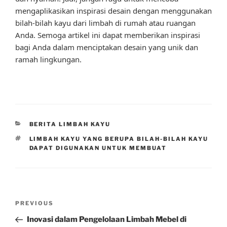
mengaplikasikan inspirasi desain dengan menggunakan
bilah-bilah kayu dari limbah di rumah atau ruangan
Anda. Semoga artikel ini dapat memberikan inspirasi
bagi Anda dalam menciptakan desain yang unik dan
ramah lingkungan.
CATEGORIES
BERITA LIMBAH KAYU
TAGS
LIMBAH KAYU YANG BERUPA BILAH-BILAH KAYU
DAPAT DIGUNAKAN UNTUK MEMBUAT
Post
Previous
PREVIOUS
navigation
Post
Inovasi dalam Pengelolaan Limbah Mebel di