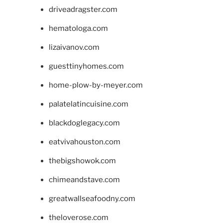
driveadragster.com
hematologa.com
lizaivanov.com
guesttinyhomes.com
home-plow-by-meyer.com
palatelatincuisine.com
blackdoglegacy.com
eatvivahouston.com
thebigshowok.com
chimeandstave.com
greatwallseafoodny.com
theloverose.com