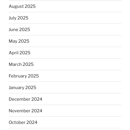
August 2025
July 2025
June 2025
May 2025
April 2025
March 2025
February 2025
January 2025
December 2024
November 2024
October 2024