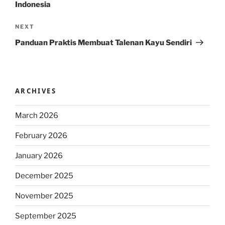
Indonesia
Next
NEXT
Post
Panduan Praktis Membuat Talenan Kayu Sendiri
ARCHIVES
March 2026
February 2026
January 2026
December 2025
November 2025
September 2025