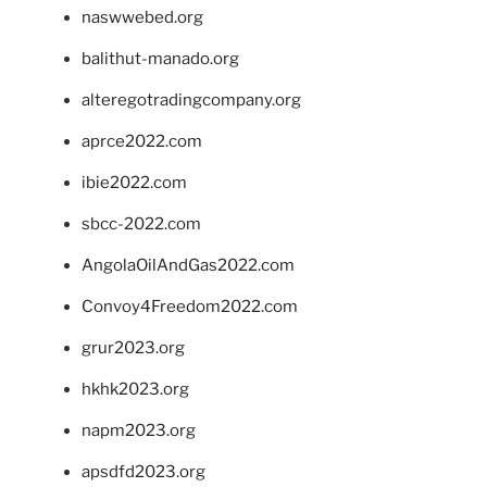
naswwebed.org
balithut-manado.org
alteregotradingcompany.org
aprce2022.com
ibie2022.com
sbcc-2022.com
AngolaOilAndGas2022.com
Convoy4Freedom2022.com
grur2023.org
hkhk2023.org
napm2023.org
apsdfd2023.org