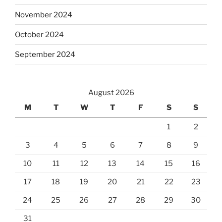
November 2024
October 2024
September 2024
August 2026
M
T
W
T
F
S
S
1
2
3
4
5
6
7
8
9
10
11
12
13
14
15
16
17
18
19
20
21
22
23
24
25
26
27
28
29
30
31