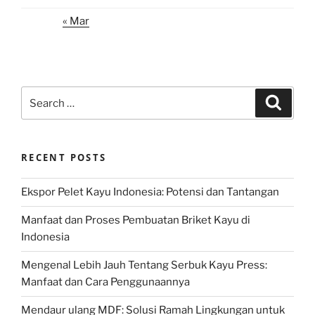
« Mar
Search
Search
for:
RECENT POSTS
Ekspor Pelet Kayu Indonesia: Potensi dan Tantangan
Manfaat dan Proses Pembuatan Briket Kayu di
Indonesia
Mengenal Lebih Jauh Tentang Serbuk Kayu Press:
Manfaat dan Cara Penggunaannya
Mendaur ulang MDF: Solusi Ramah Lingkungan untuk