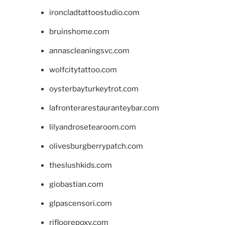
ironcladtattoostudio.com
bruinshome.com
annascleaningsvc.com
wolfcitytattoo.com
oysterbayturkeytrot.com
lafronterarestauranteybar.com
lilyandrosetearoom.com
olivesburgberrypatch.com
theslushkids.com
giobastian.com
glpascensori.com
rifloorepoxy.com