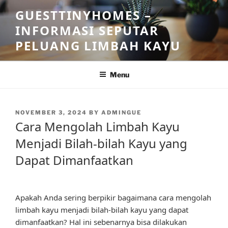
Skip
GUESTTINYHOMES –
to
INFORMASI SEPUTAR
content
PELUANG LIMBAH KAYU
Menu
POSTED
NOVEMBER 3, 2024
BY
ADMINGUE
ON
Cara Mengolah Limbah Kayu
Menjadi Bilah-bilah Kayu yang
Dapat Dimanfaatkan
Apakah Anda sering berpikir bagaimana cara mengolah
limbah kayu menjadi bilah-bilah kayu yang dapat
dimanfaatkan? Hal ini sebenarnya bisa dilakukan