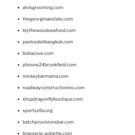
alvisgrooming.com
thegeorginaestate.com
blythewoodseafood.com
paolosdelibangkok.com
bobacove.com
phoone24brookfield.com
mickeybarmama.com
roadwayconstructioninc.com
shopdragonflyboutique.com
sportszilla.org
batchprovisionsbar.com
brasserie-gobette.com