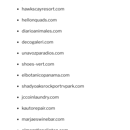
hawkscayresort.com
hellonquads.com
diarioanimales.com
decogaleri.com
unavozparadios.com
shoes-vert.com
elbotanicopanama.com
shadyoaksrockportrvpark.com
jccoinlaundry.com
kautorepair.com
marjaeswinebar.com