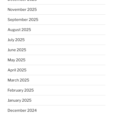
November 2025
September 2025
August 2025
July 2025
June 2025
May 2025
April 2025
March 2025
February 2025
January 2025
December 2024