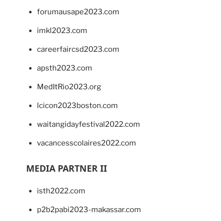
forumausape2023.com
imkl2023.com
careerfaircsd2023.com
apsth2023.com
MedItRio2023.org
lcicon2023boston.com
waitangidayfestival2022.com
vacancesscolaires2022.com
MEDIA PARTNER II
isth2022.com
p2b2pabi2023-makassar.com