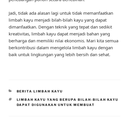
Jadi, tidak ada alasan lagi untuk tidak memanfaatkan
limbah kayu menjadi bilah-bilah kayu yang dapat
dimanfaatkan. Dengan teknik yang tepat dan sedikit
kreativitas, limbah kayu dapat menjadi bahan yang
berharga dan memiliki nilai ekonomis. Mari kita semua
berkontribusi dalam mengelola limbah kayu dengan
baik untuk lingkungan yang lebih bersih dan sehat.
CATEGORIES
BERITA LIMBAH KAYU
TAGS
LIMBAH KAYU YANG BERUPA BILAH-BILAH KAYU
DAPAT DIGUNAKAN UNTUK MEMBUAT