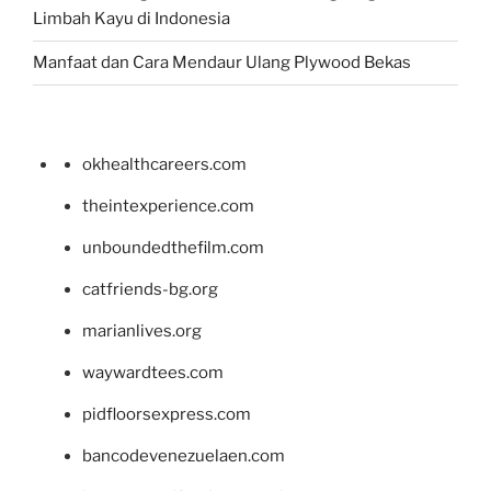
Limbah Kayu di Indonesia
Manfaat dan Cara Mendaur Ulang Plywood Bekas
okhealthcareers.com
theintexperience.com
unboundedthefilm.com
catfriends-bg.org
marianlives.org
waywardtees.com
pidfloorsexpress.com
bancodevenezuelaen.com