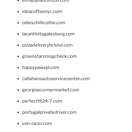
elmazatlanclinton.com
ideacoffeenyc.com
odieschillicothe.com
lacantinitagalesburg.com
pizzadeliverybristol.com
greenstarsmogcheck.com
happypawspl.com
callahansautoservicecenter.com
georgiascornermarket.com
perfectfit24-7.com
portugalprivatedriver.com
von-racer.com