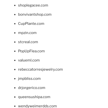
shoplegacee.com
bonvivantshop.com
CupPlante.com
mpzin.com
stcreal.com
PopUpFlea.com
valueml.com
rebeccatorresjewelry.com
jmpbliss.com
drjorgerico.com
queensushipa.com
wendyweimerdds.com