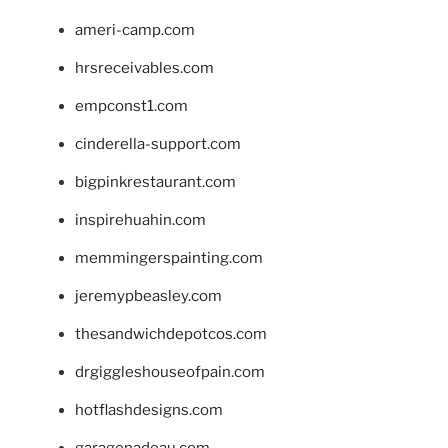
ameri-camp.com
hrsreceivables.com
empconst1.com
cinderella-support.com
bigpinkrestaurant.com
inspirehuahin.com
memmingerspainting.com
jeremypbeasley.com
thesandwichdepotcos.com
drgiggleshouseofpain.com
hotflashdesigns.com
garagenadeau.com