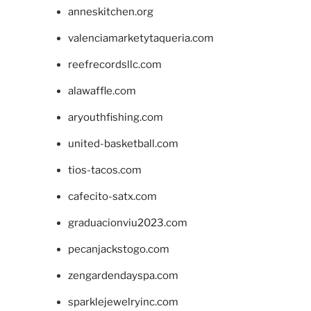
anneskitchen.org
valenciamarketytaqueria.com
reefrecordsllc.com
alawaffle.com
aryouthfishing.com
united-basketball.com
tios-tacos.com
cafecito-satx.com
graduacionviu2023.com
pecanjackstogo.com
zengardendayspa.com
sparklejewelryinc.com