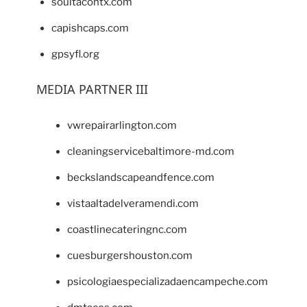
soultacohtx.com
capishcaps.com
gpsyfl.org
MEDIA PARTNER III
vwrepairarlington.com
cleaningservicebaltimore-md.com
beckslandscapeandfence.com
vistaaltadelveramendi.com
coastlinecateringnc.com
cuesburgershouston.com
psicologiaespecializadaencampeche.com