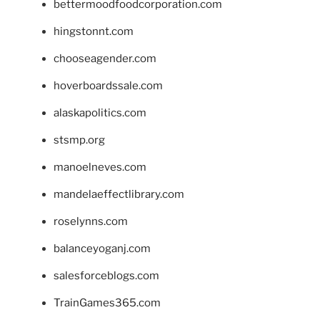
bettermoodfoodcorporation.com
hingstonnt.com
chooseagender.com
hoverboardssale.com
alaskapolitics.com
stsmp.org
manoelneves.com
mandelaeffectlibrary.com
roselynns.com
balanceyoganj.com
salesforceblogs.com
TrainGames365.com