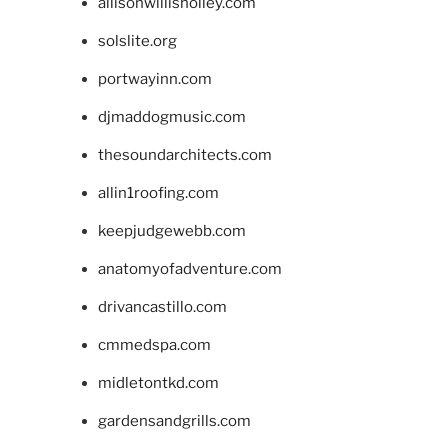
allisonwillisholley.com
solslite.org
portwayinn.com
djmaddogmusic.com
thesoundarchitects.com
allin1roofing.com
keepjudgewebb.com
anatomyofadventure.com
drivancastillo.com
cmmedspa.com
midletontkd.com
gardensandgrills.com