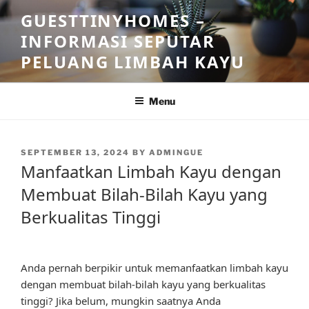
Skip
GUESTTINYHOMES –
to
INFORMASI SEPUTAR
content
PELUANG LIMBAH KAYU
Menu
POSTED
SEPTEMBER 13, 2024
BY
ADMINGUE
ON
Manfaatkan Limbah Kayu dengan
Membuat Bilah-Bilah Kayu yang
Berkualitas Tinggi
Anda pernah berpikir untuk memanfaatkan limbah kayu
dengan membuat bilah-bilah kayu yang berkualitas
tinggi? Jika belum, mungkin saatnya Anda