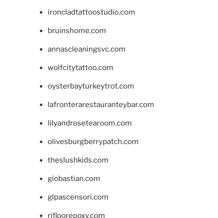
ironcladtattoostudio.com
bruinshome.com
annascleaningsvc.com
wolfcitytattoo.com
oysterbayturkeytrot.com
lafronterarestauranteybar.com
lilyandrosetearoom.com
olivesburgberrypatch.com
theslushkids.com
giobastian.com
glpascensori.com
rifloorepoxy.com