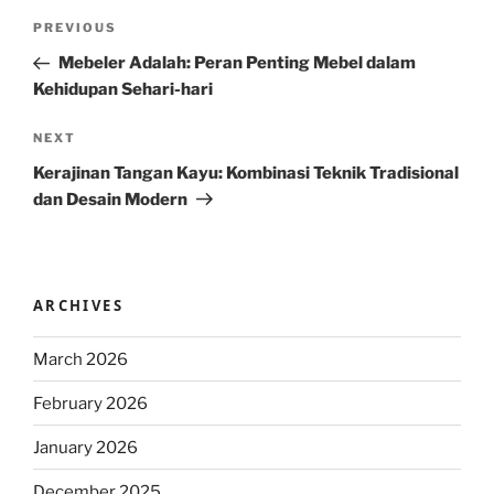
Post
Previous
PREVIOUS
navigation
Post
Mebeler Adalah: Peran Penting Mebel dalam
Kehidupan Sehari-hari
Next
NEXT
Post
Kerajinan Tangan Kayu: Kombinasi Teknik Tradisional
dan Desain Modern
ARCHIVES
March 2026
February 2026
January 2026
December 2025