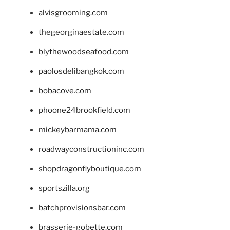
alvisgrooming.com
thegeorginaestate.com
blythewoodseafood.com
paolosdelibangkok.com
bobacove.com
phoone24brookfield.com
mickeybarmama.com
roadwayconstructioninc.com
shopdragonflyboutique.com
sportszilla.org
batchprovisionsbar.com
brasserie-gobette.com