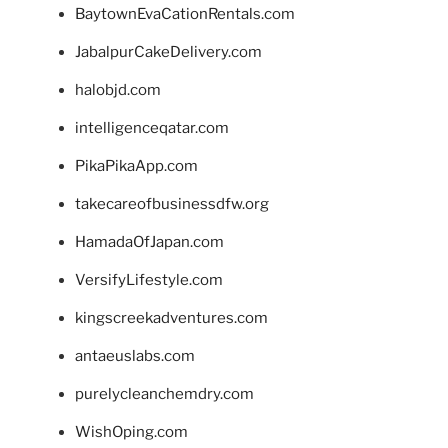
BaytownEvaCationRentals.com
JabalpurCakeDelivery.com
halobjd.com
intelligenceqatar.com
PikaPikaApp.com
takecareofbusinessdfw.org
HamadaOfJapan.com
VersifyLifestyle.com
kingscreekadventures.com
antaeuslabs.com
purelycleanchemdry.com
WishOping.com