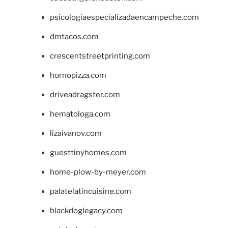
psicologiaespecializadaencampeche.com
dmtacos.com
crescentstreetprinting.com
hornopizza.com
driveadragster.com
hematologa.com
lizaivanov.com
guesttinyhomes.com
home-plow-by-meyer.com
palatelatincuisine.com
blackdoglegacy.com