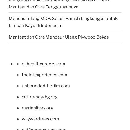
Manfaat dan Cara Penggunaannya
Mendaur ulang MDF: Solusi Ramah Lingkungan untuk
Limbah Kayu di Indonesia
Manfaat dan Cara Mendaur Ulang Plywood Bekas
okhealthcareers.com
theintexperience.com
unboundedthefilm.com
catfriends-bg.org
marianlives.org
waywardtees.com