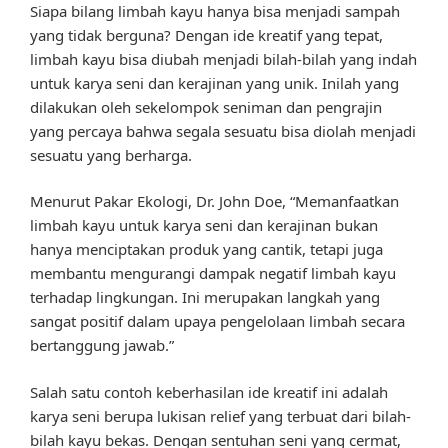
Siapa bilang limbah kayu hanya bisa menjadi sampah
yang tidak berguna? Dengan ide kreatif yang tepat,
limbah kayu bisa diubah menjadi bilah-bilah yang indah
untuk karya seni dan kerajinan yang unik. Inilah yang
dilakukan oleh sekelompok seniman dan pengrajin
yang percaya bahwa segala sesuatu bisa diolah menjadi
sesuatu yang berharga.
Menurut Pakar Ekologi, Dr. John Doe, “Memanfaatkan
limbah kayu untuk karya seni dan kerajinan bukan
hanya menciptakan produk yang cantik, tetapi juga
membantu mengurangi dampak negatif limbah kayu
terhadap lingkungan. Ini merupakan langkah yang
sangat positif dalam upaya pengelolaan limbah secara
bertanggung jawab.”
Salah satu contoh keberhasilan ide kreatif ini adalah
karya seni berupa lukisan relief yang terbuat dari bilah-
bilah kayu bekas. Dengan sentuhan seni yang cermat,