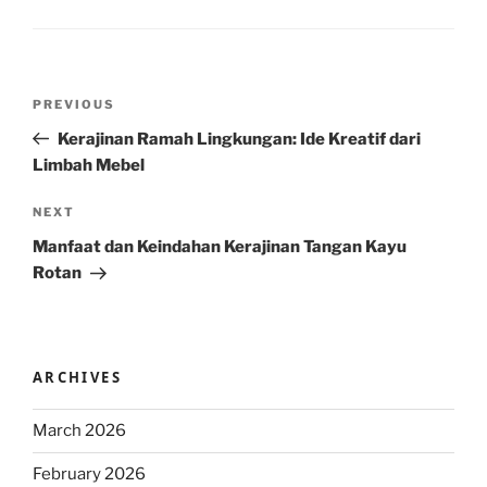
Post
Previous
PREVIOUS
navigation
Post
Kerajinan Ramah Lingkungan: Ide Kreatif dari
Limbah Mebel
Next
NEXT
Post
Manfaat dan Keindahan Kerajinan Tangan Kayu
Rotan
ARCHIVES
March 2026
February 2026