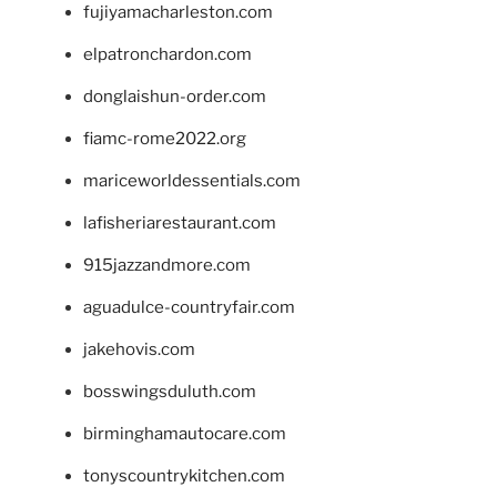
fujiyamacharleston.com
elpatronchardon.com
donglaishun-order.com
fiamc-rome2022.org
mariceworldessentials.com
lafisheriarestaurant.com
915jazzandmore.com
aguadulce-countryfair.com
jakehovis.com
bosswingsduluth.com
birminghamautocare.com
tonyscountrykitchen.com