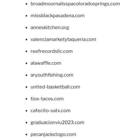
broadmoornailsspacoloradosprings.com
missblackpasadena.com
anneskitchen.org
valenciamarketytaqueria.com
reefrecordsllc.com
alawaffle.com
aryouthfishing.com
united-basketball.com
tios-tacos.com
cafecito-satx.com
graduacionviu2023.com
pecanjackstogo.com