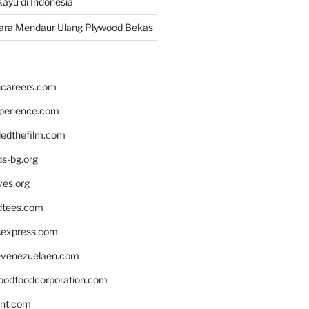
ayu di Indonesia
ara Mendaur Ulang Plywood Bekas
hcareers.com
xperience.com
edthefilm.com
ds-bg.org
ves.org
tees.com
rsexpress.com
venezuelaen.com
oodfoodcorporation.com
nnt.com