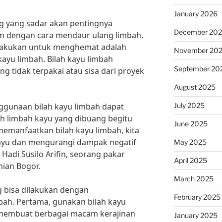
January 2026
ng yang sadar akan pentingnya
December 20
 dengan cara mendaur ulang limbah.
dilakukan untuk menghemat adalah
November 20
yu limbah. Bilah kayu limbah
September 20
 tidak terpakai atau sisa dari proyek
August 2025
July 2025
ggunaan bilah kayu limbah dapat
 limbah kayu yang dibuang begitu
June 2025
memanfaatkan bilah kayu limbah, kita
yu dan mengurangi dampak negatif
May 2025
 Hadi Susilo Arifin, seorang pakar
April 2025
nian Bogor.
March 2025
 bisa dilakukan dengan
February 2025
bah. Pertama, gunakan bilah kayu
 membuat berbagai macam kerajinan
January 2025