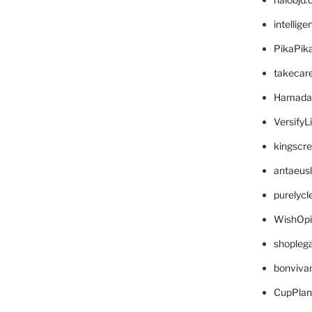
intellig
PikaPik
takecar
Hamada
VersifyL
kingscr
antaeus
purelyc
WishOp
shopleg
bonviva
CupPlan