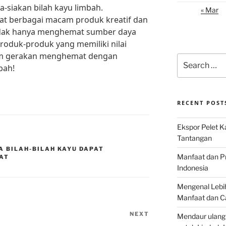
ia-siakan bilah kayu limbah.
« Mar
t berbagai macam produk kreatif dan
tidak hanya menghemat sumber daya
roduk-produk yang memiliki nilai
am gerakan menghemat dengan
Search
bah!
for:
RECENT POST
Ekspor Pelet K
Tantangan
A BILAH-BILAH KAYU DAPAT
Manfaat dan P
AT
Indonesia
Mengenal Lebih
Manfaat dan C
NEXT
Next
Mendaur ulang