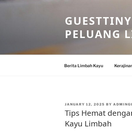
Skip
to
GUESTTINY
content
PELUANG 
Berita Limbah Kayu
Kerajina
POSTED
JANUARY 12, 2025
BY
ADMING
ON
Tips Hemat denga
Kayu Limbah