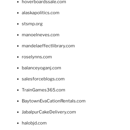
hoverboardssale.com
alaskapolitics.com
stsmp.org
manoelneves.com
mandelaeffectlibrary.com
roselynns.com
balanceyoganj.com
salesforceblogs.com
TrainGames365.com
BaytownEvaCationRentals.com
JabalpurCakeDelivery.com
halobjd.com