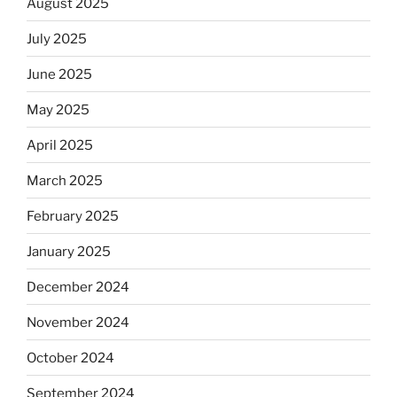
August 2025
July 2025
June 2025
May 2025
April 2025
March 2025
February 2025
January 2025
December 2024
November 2024
October 2024
September 2024