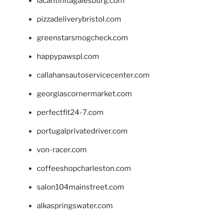
lacantinitagalesburg.com
pizzadeliverybristol.com
greenstarsmogcheck.com
happypawspl.com
callahansautoservicecenter.com
georgiascornermarket.com
perfectfit24-7.com
portugalprivatedriver.com
von-racer.com
coffeeshopcharleston.com
salon104mainstreet.com
alkaspringswater.com