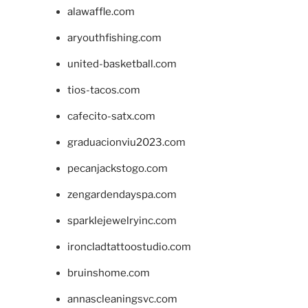
alawaffle.com
aryouthfishing.com
united-basketball.com
tios-tacos.com
cafecito-satx.com
graduacionviu2023.com
pecanjackstogo.com
zengardendayspa.com
sparklejewelryinc.com
ironcladtattoostudio.com
bruinshome.com
annascleaningsvc.com