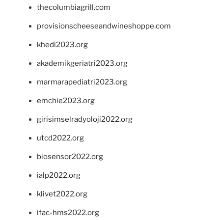
thecolumbiagrill.com
provisionscheeseandwineshoppe.com
khedi2023.org
akademikgeriatri2023.org
marmarapediatri2023.org
emchie2023.org
girisimselradyoloji2022.org
utcd2022.org
biosensor2022.org
ialp2022.org
klivet2022.org
ifac-hms2022.org