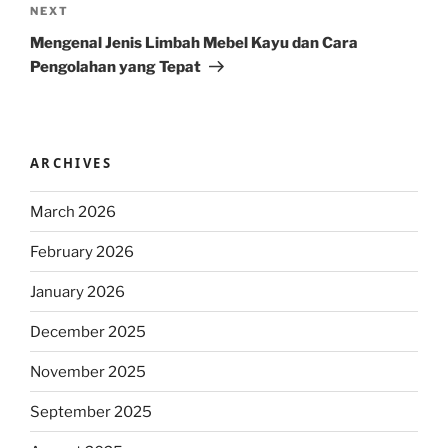
Next
NEXT
Post
Mengenal Jenis Limbah Mebel Kayu dan Cara
Pengolahan yang Tepat
ARCHIVES
March 2026
February 2026
January 2026
December 2025
November 2025
September 2025