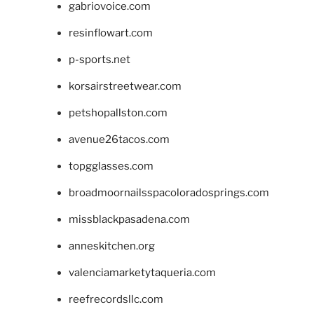
gabriovoice.com
resinflowart.com
p-sports.net
korsairstreetwear.com
petshopallston.com
avenue26tacos.com
topgglasses.com
broadmoornailsspacoloradosprings.com
missblackpasadena.com
anneskitchen.org
valenciamarketytaqueria.com
reefrecordsllc.com