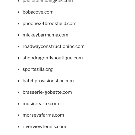
paolosdelibangkok.com
bobacove.com
phoone24brookfield.com
mickeybarmama.com
roadwayconstructioninc.com
shopdragonflyboutique.com
sportszilla.org
batchprovisionsbar.com
brasserie-gobette.com
musicrearte.com
morseysfarms.com
riverviewtennis.com