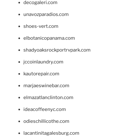
decogaleri.com
unavozparadios.com
shoes-vert.com
elbotanicopanama.com
shadyoaksrockportrvpark.com
jccoinlaundry.com
kautorepair.com
marjaeswinebar.com
elmazatlanclinton.com
ideacoffeenyc.com
odieschillicothe.com
lacantinitagalesburg.com