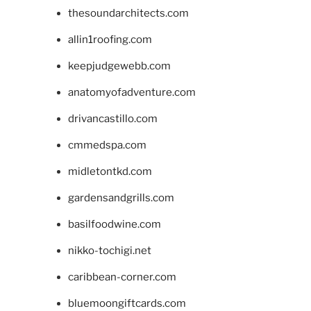
thesoundarchitects.com
allin1roofing.com
keepjudgewebb.com
anatomyofadventure.com
drivancastillo.com
cmmedspa.com
midletontkd.com
gardensandgrills.com
basilfoodwine.com
nikko-tochigi.net
caribbean-corner.com
bluemoongiftcards.com