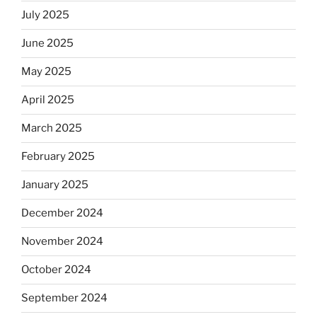
July 2025
June 2025
May 2025
April 2025
March 2025
February 2025
January 2025
December 2024
November 2024
October 2024
September 2024