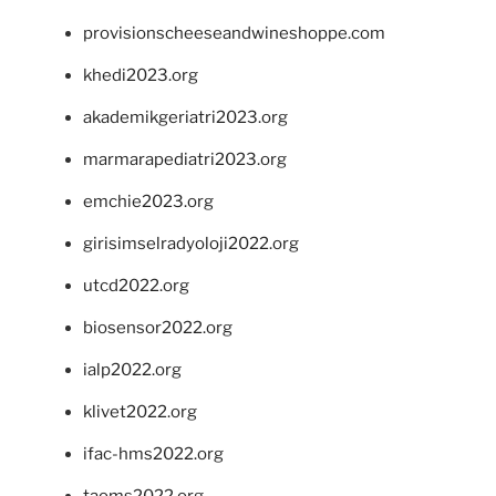
provisionscheeseandwineshoppe.com
khedi2023.org
akademikgeriatri2023.org
marmarapediatri2023.org
emchie2023.org
girisimselradyoloji2022.org
utcd2022.org
biosensor2022.org
ialp2022.org
klivet2022.org
ifac-hms2022.org