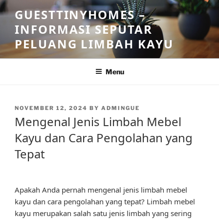
Skip
GUESTTINYHOMES –
to
INFORMASI SEPUTAR
content
PELUANG LIMBAH KAYU
Menu
POSTED
NOVEMBER 12, 2024
BY
ADMINGUE
ON
Mengenal Jenis Limbah Mebel
Kayu dan Cara Pengolahan yang
Tepat
Apakah Anda pernah mengenal jenis limbah mebel
kayu dan cara pengolahan yang tepat? Limbah mebel
kayu merupakan salah satu jenis limbah yang sering