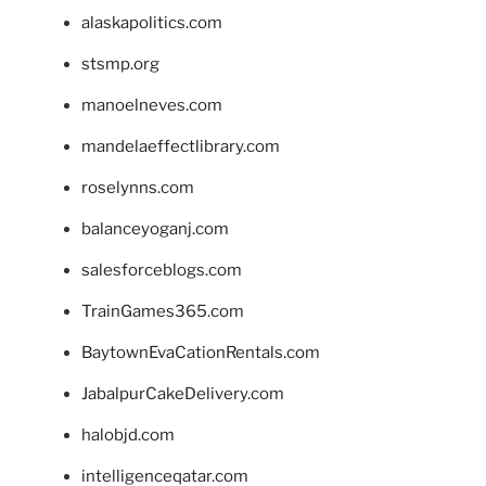
alaskapolitics.com
stsmp.org
manoelneves.com
mandelaeffectlibrary.com
roselynns.com
balanceyoganj.com
salesforceblogs.com
TrainGames365.com
BaytownEvaCationRentals.com
JabalpurCakeDelivery.com
halobjd.com
intelligenceqatar.com