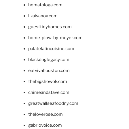
hematologa.com
lizaivanov.com
guesttinyhomes.com
home-plow-by-meyer.com
palatelatincuisine.com
blackdoglegacy.com
eatvivahouston.com
thebigshowok.com
chimeandstave.com
greatwallseafoodny.com
theloverose.com
gabriovoice.com