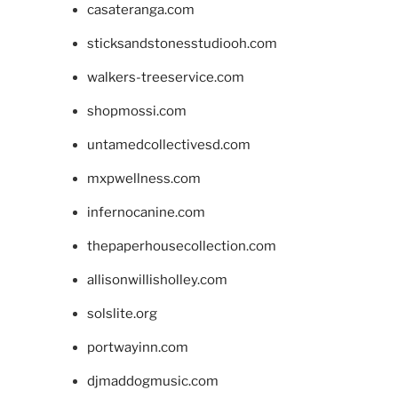
casateranga.com
sticksandstonesstudiooh.com
walkers-treeservice.com
shopmossi.com
untamedcollectivesd.com
mxpwellness.com
infernocanine.com
thepaperhousecollection.com
allisonwillisholley.com
solslite.org
portwayinn.com
djmaddogmusic.com