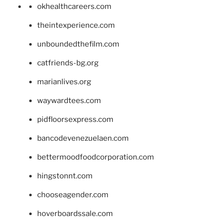
okhealthcareers.com
theintexperience.com
unboundedthefilm.com
catfriends-bg.org
marianlives.org
waywardtees.com
pidfloorsexpress.com
bancodevenezuelaen.com
bettermoodfoodcorporation.com
hingstonnt.com
chooseagender.com
hoverboardssale.com