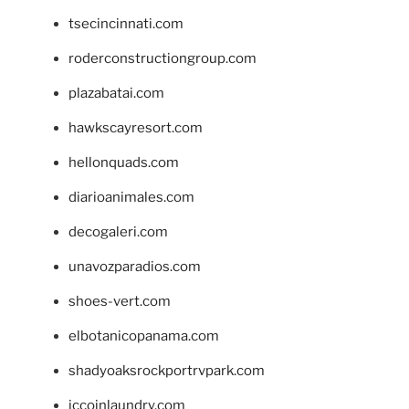
tsecincinnati.com
roderconstructiongroup.com
plazabatai.com
hawkscayresort.com
hellonquads.com
diarioanimales.com
decogaleri.com
unavozparadios.com
shoes-vert.com
elbotanicopanama.com
shadyoaksrockportrvpark.com
jccoinlaundry.com