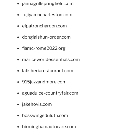
jannagrillspringfield.com
fujiyamacharleston.com
elpatronchardon.com
donglaishun-order.com
fiamc-rome2022.org
mariceworldessentials.com
lafisheriarestaurant.com
915jazzandmore.com
aguadulce-countryfair.com
jakehovis.com
bosswingsduluth.com
birminghamautocare.com