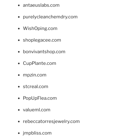
antaeuslabs.com
purelycleanchemdry.com
WishOping.com
shoplegacee.com
bonvivantshop.com
CupPlante.com
mpzin.com
stcreal.com
PopUpFlea.com
valueml.com
rebeccatorresjewelry.com
jmpbliss.com