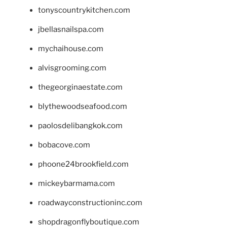
tonyscountrykitchen.com
jbellasnailspa.com
mychaihouse.com
alvisgrooming.com
thegeorginaestate.com
blythewoodseafood.com
paolosdelibangkok.com
bobacove.com
phoone24brookfield.com
mickeybarmama.com
roadwayconstructioninc.com
shopdragonflyboutique.com