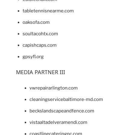
tabletennisnearme.com
oaksofa.com
soultacohtx.com
capishcaps.com
gpsyfl.org
MEDIA PARTNER III
vwrepairarlington.com
cleaningservicebaltimore-md.com
beckslandscapeandfence.com
vistaaltadelveramendi.com
coastlinecateringnc.com