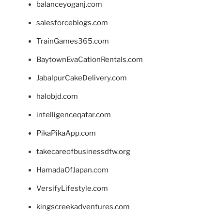
balanceyoganj.com
salesforceblogs.com
TrainGames365.com
BaytownEvaCationRentals.com
JabalpurCakeDelivery.com
halobjd.com
intelligenceqatar.com
PikaPikaApp.com
takecareofbusinessdfw.org
HamadaOfJapan.com
VersifyLifestyle.com
kingscreekadventures.com