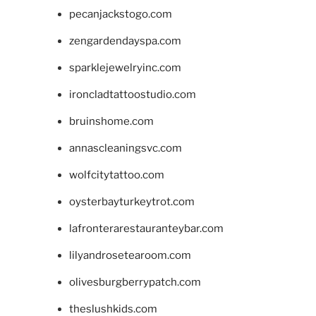
pecanjackstogo.com
zengardendayspa.com
sparklejewelryinc.com
ironcladtattoostudio.com
bruinshome.com
annascleaningsvc.com
wolfcitytattoo.com
oysterbayturkeytrot.com
lafronterarestauranteybar.com
lilyandrosetearoom.com
olivesburgberrypatch.com
theslushkids.com