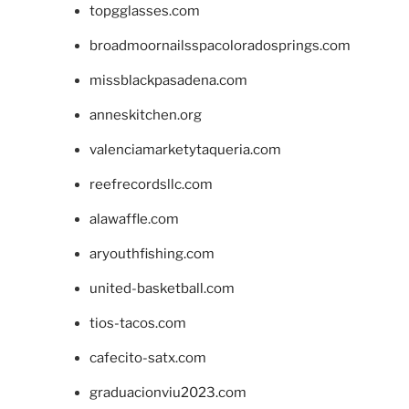
topgglasses.com
broadmoornailsspacoloradosprings.com
missblackpasadena.com
anneskitchen.org
valenciamarketytaqueria.com
reefrecordsllc.com
alawaffle.com
aryouthfishing.com
united-basketball.com
tios-tacos.com
cafecito-satx.com
graduacionviu2023.com