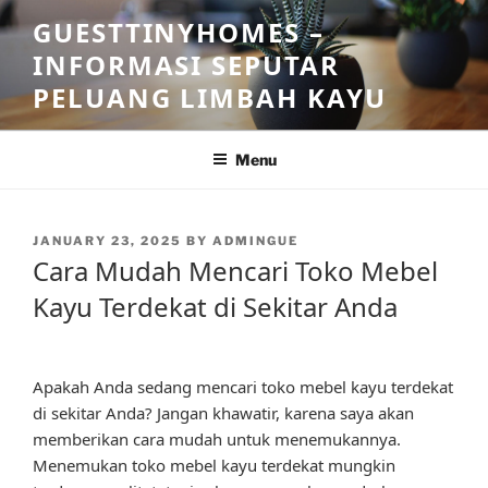
Skip
GUESTTINYHOMES –
to
INFORMASI SEPUTAR
content
PELUANG LIMBAH KAYU
Menu
POSTED
JANUARY 23, 2025
BY
ADMINGUE
ON
Cara Mudah Mencari Toko Mebel
Kayu Terdekat di Sekitar Anda
Apakah Anda sedang mencari toko mebel kayu terdekat
di sekitar Anda? Jangan khawatir, karena saya akan
memberikan cara mudah untuk menemukannya.
Menemukan toko mebel kayu terdekat mungkin