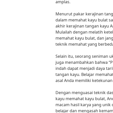
amplas.
Menurut pakar kerajinan tang
dalam memahat kayu bulat san
akhir kerajinan tangan kayu A
Mulailah dengan melatih ket
memahat kayu bulat, dan jan
teknik memahat yang berbeda
Selain itu, seorang seniman u
juga menambahkan bahwa “Po
indah dapat menjadi daya tari
tangan kayu. Belajar memahat 
asal Anda memiliki ketekunan
Dengan menguasai teknik das
kayu memahat kayu bulat, An
macam hasil karya yang unik 
belajar dan mengasah kema