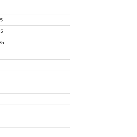
25
25
25