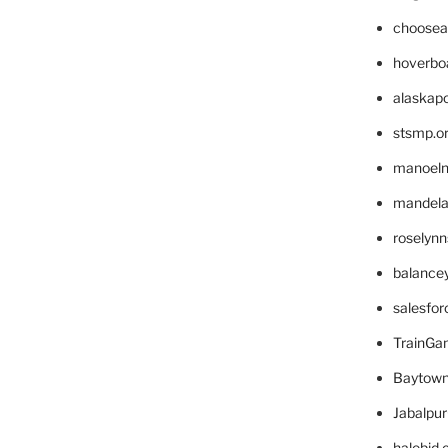
choosea
hoverbo
alaskapo
stsmp.o
manoel
mandelae
roselyn
balance
salesfo
TrainG
Baytown
Jabalpu
halobjd