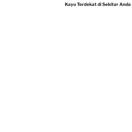
Kayu Terdekat di Sekitar Anda