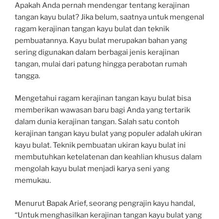
Apakah Anda pernah mendengar tentang kerajinan
tangan kayu bulat? Jika belum, saatnya untuk mengenal
ragam kerajinan tangan kayu bulat dan teknik
pembuatannya. Kayu bulat merupakan bahan yang
sering digunakan dalam berbagai jenis kerajinan
tangan, mulai dari patung hingga perabotan rumah
tangga.
Mengetahui ragam kerajinan tangan kayu bulat bisa
memberikan wawasan baru bagi Anda yang tertarik
dalam dunia kerajinan tangan. Salah satu contoh
kerajinan tangan kayu bulat yang populer adalah ukiran
kayu bulat. Teknik pembuatan ukiran kayu bulat ini
membutuhkan ketelatenan dan keahlian khusus dalam
mengolah kayu bulat menjadi karya seni yang
memukau.
Menurut Bapak Arief, seorang pengrajin kayu handal,
“Untuk menghasilkan kerajinan tangan kayu bulat yang