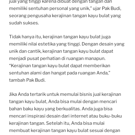
jual yang tinggi karena dibuat dengan tangan dan
memiliki sentuhan personal yang unik,” ujar Pak Budi,
seorang pengusaha kerajinan tangan kayu bulat yang
sudah sukses.
Tidak hanya itu, kerajinan tangan kayu bulat juga
memiliki nilai estetika yang tinggi. Dengan desain yang
unik dan cantik, kerajinan tangan kayu bulat dapat
menjadi pusat perhatian di ruangan manapun.
“Kerajinan tangan kayu bulat dapat memberikan
sentuhan alami dan hangat pada ruangan Anda,”
tambah Pak Budi.
Jika Anda tertarik untuk memulai bisnis jual kerajinan
tangan kayu bulat, Anda bisa mulai dengan mencari
bahan baku kayu yang berkualitas. Anda juga bisa
mencari inspirasi desain dari internet atau buku-buku
kerajinan tangan. Setelah itu, Anda bisa mulai
membuat kerajinan tangan kayu bulat sesuai dengan