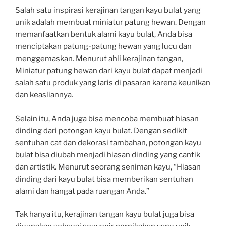
Salah satu inspirasi kerajinan tangan kayu bulat yang
unik adalah membuat miniatur patung hewan. Dengan
memanfaatkan bentuk alami kayu bulat, Anda bisa
menciptakan patung-patung hewan yang lucu dan
menggemaskan. Menurut ahli kerajinan tangan,
Miniatur patung hewan dari kayu bulat dapat menjadi
salah satu produk yang laris di pasaran karena keunikan
dan keasliannya.
Selain itu, Anda juga bisa mencoba membuat hiasan
dinding dari potongan kayu bulat. Dengan sedikit
sentuhan cat dan dekorasi tambahan, potongan kayu
bulat bisa diubah menjadi hiasan dinding yang cantik
dan artistik. Menurut seorang seniman kayu, “Hiasan
dinding dari kayu bulat bisa memberikan sentuhan
alami dan hangat pada ruangan Anda.”
Tak hanya itu, kerajinan tangan kayu bulat juga bisa