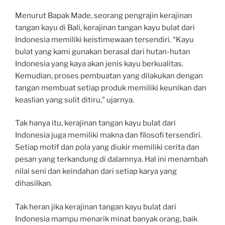
Menurut Bapak Made, seorang pengrajin kerajinan
tangan kayu di Bali, kerajinan tangan kayu bulat dari
Indonesia memiliki keistimewaan tersendiri. “Kayu
bulat yang kami gunakan berasal dari hutan-hutan
Indonesia yang kaya akan jenis kayu berkualitas.
Kemudian, proses pembuatan yang dilakukan dengan
tangan membuat setiap produk memiliki keunikan dan
keaslian yang sulit ditiru,” ujarnya.
Tak hanya itu, kerajinan tangan kayu bulat dari
Indonesia juga memiliki makna dan filosofi tersendiri.
Setiap motif dan pola yang diukir memiliki cerita dan
pesan yang terkandung di dalamnya. Hal ini menambah
nilai seni dan keindahan dari setiap karya yang
dihasilkan.
Tak heran jika kerajinan tangan kayu bulat dari
Indonesia mampu menarik minat banyak orang, baik