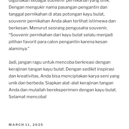
digunakan sebagai souvenir pernikahan yang unik.
Dengan mengukir nama pasangan pengantin dan
tanggal pernikahan di atas potongan kayu bulat,
souvenir pernikahan Anda akan terlihat istimewa dan
berkesan. Menurut seorang pengusaha souvenir,
“Souvenir pernikahan dari kayu bulat selalu menjadi
pilihan favorit para calon pengantin karena kesan
alaminya.”
Jadi, jangan ragu untuk mencoba berkreasi dengan
kerajinan tangan kayu bulat. Dengan sedikit inspirasi
dan kreativitas, Anda bisa menciptakan karya seni yang
unik dan berbeda. Siapkan alat-alat kerajinan tangan
Anda dan mulailah bereksperimen dengan kayu bulat.
Selamat mencoba!
POSTED
MARCH 11, 2025