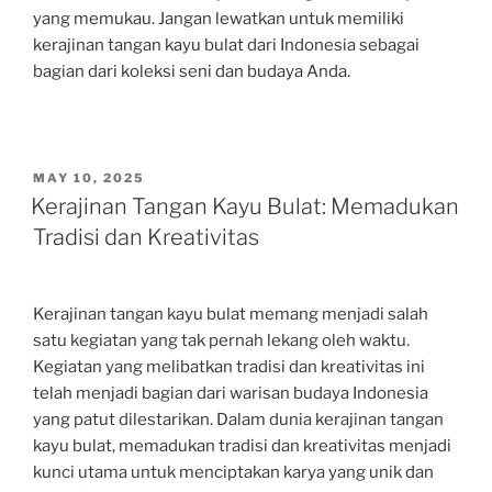
yang memukau. Jangan lewatkan untuk memiliki
kerajinan tangan kayu bulat dari Indonesia sebagai
bagian dari koleksi seni dan budaya Anda.
POSTED
MAY 10, 2025
ON
Kerajinan Tangan Kayu Bulat: Memadukan
Tradisi dan Kreativitas
Kerajinan tangan kayu bulat memang menjadi salah
satu kegiatan yang tak pernah lekang oleh waktu.
Kegiatan yang melibatkan tradisi dan kreativitas ini
telah menjadi bagian dari warisan budaya Indonesia
yang patut dilestarikan. Dalam dunia kerajinan tangan
kayu bulat, memadukan tradisi dan kreativitas menjadi
kunci utama untuk menciptakan karya yang unik dan