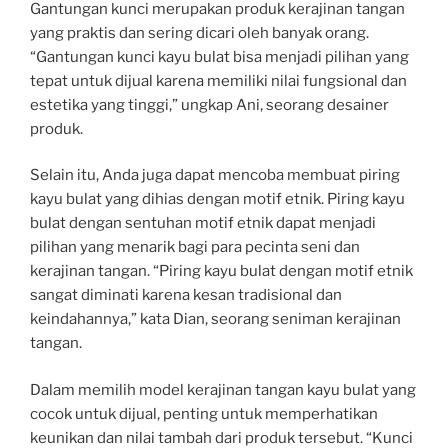
Gantungan kunci merupakan produk kerajinan tangan
yang praktis dan sering dicari oleh banyak orang.
“Gantungan kunci kayu bulat bisa menjadi pilihan yang
tepat untuk dijual karena memiliki nilai fungsional dan
estetika yang tinggi,” ungkap Ani, seorang desainer
produk.
Selain itu, Anda juga dapat mencoba membuat piring
kayu bulat yang dihias dengan motif etnik. Piring kayu
bulat dengan sentuhan motif etnik dapat menjadi
pilihan yang menarik bagi para pecinta seni dan
kerajinan tangan. “Piring kayu bulat dengan motif etnik
sangat diminati karena kesan tradisional dan
keindahannya,” kata Dian, seorang seniman kerajinan
tangan.
Dalam memilih model kerajinan tangan kayu bulat yang
cocok untuk dijual, penting untuk memperhatikan
keunikan dan nilai tambah dari produk tersebut. “Kunci