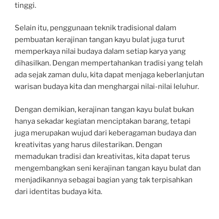
tinggi.
Selain itu, penggunaan teknik tradisional dalam
pembuatan kerajinan tangan kayu bulat juga turut
memperkaya nilai budaya dalam setiap karya yang
dihasilkan. Dengan mempertahankan tradisi yang telah
ada sejak zaman dulu, kita dapat menjaga keberlanjutan
warisan budaya kita dan menghargai nilai-nilai leluhur.
Dengan demikian, kerajinan tangan kayu bulat bukan
hanya sekadar kegiatan menciptakan barang, tetapi
juga merupakan wujud dari keberagaman budaya dan
kreativitas yang harus dilestarikan. Dengan
memadukan tradisi dan kreativitas, kita dapat terus
mengembangkan seni kerajinan tangan kayu bulat dan
menjadikannya sebagai bagian yang tak terpisahkan
dari identitas budaya kita.