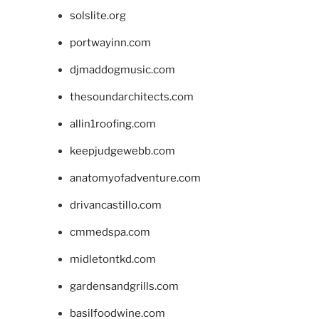
solslite.org
portwayinn.com
djmaddogmusic.com
thesoundarchitects.com
allin1roofing.com
keepjudgewebb.com
anatomyofadventure.com
drivancastillo.com
cmmedspa.com
midletontkd.com
gardensandgrills.com
basilfoodwine.com