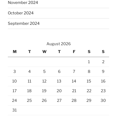
November 2024
October 2024
September 2024
August 2026
M
T
W
T
F
S
S
1
2
3
4
5
6
7
8
9
10
11
12
13
14
15
16
17
18
19
20
21
22
23
24
25
26
27
28
29
30
31