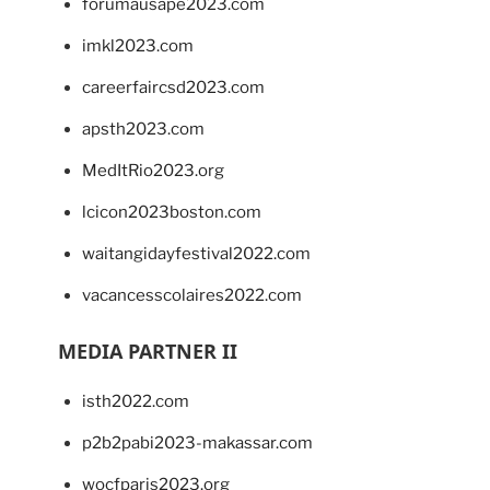
forumausape2023.com
imkl2023.com
careerfaircsd2023.com
apsth2023.com
MedItRio2023.org
lcicon2023boston.com
waitangidayfestival2022.com
vacancesscolaires2022.com
MEDIA PARTNER II
isth2022.com
p2b2pabi2023-makassar.com
wocfparis2023.org