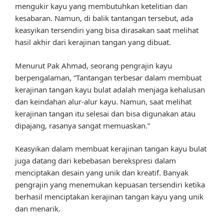
mengukir kayu yang membutuhkan ketelitian dan
kesabaran. Namun, di balik tantangan tersebut, ada
keasyikan tersendiri yang bisa dirasakan saat melihat
hasil akhir dari kerajinan tangan yang dibuat.
Menurut Pak Ahmad, seorang pengrajin kayu
berpengalaman, “Tantangan terbesar dalam membuat
kerajinan tangan kayu bulat adalah menjaga kehalusan
dan keindahan alur-alur kayu. Namun, saat melihat
kerajinan tangan itu selesai dan bisa digunakan atau
dipajang, rasanya sangat memuaskan.”
Keasyikan dalam membuat kerajinan tangan kayu bulat
juga datang dari kebebasan berekspresi dalam
menciptakan desain yang unik dan kreatif. Banyak
pengrajin yang menemukan kepuasan tersendiri ketika
berhasil menciptakan kerajinan tangan kayu yang unik
dan menarik.