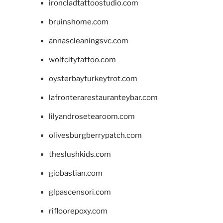
ironcladtattoostudio.com
bruinshome.com
annascleaningsvc.com
wolfcitytattoo.com
oysterbayturkeytrot.com
lafronterarestauranteybar.com
lilyandrosetearoom.com
olivesburgberrypatch.com
theslushkids.com
giobastian.com
glpascensori.com
rifloorepoxy.com