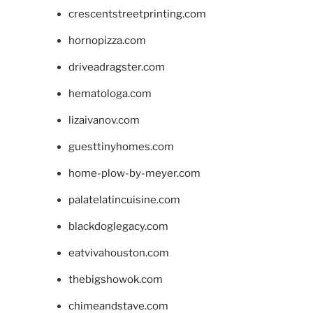
crescentstreetprinting.com
hornopizza.com
driveadragster.com
hematologa.com
lizaivanov.com
guesttinyhomes.com
home-plow-by-meyer.com
palatelatincuisine.com
blackdoglegacy.com
eatvivahouston.com
thebigshowok.com
chimeandstave.com