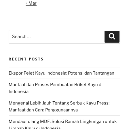
« Mar
Search
Search
for:
RECENT POSTS
Ekspor Pelet Kayu Indonesia: Potensi dan Tantangan
Manfaat dan Proses Pembuatan Briket Kayu di
Indonesia
Mengenal Lebih Jauh Tentang Serbuk Kayu Press:
Manfaat dan Cara Penggunaannya
Mendaur ulang MDF: Solusi Ramah Lingkungan untuk
Limbah Kayu di Indonesia