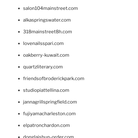
salon104mainstreet.com
alkaspringswater.com
318mainstreet8h.com
lovenailsspari.com
oakberry-kuwait.com
quartzliterary.com
friendsofbroderickpark.com
studiopiattellina.com
jannagrillspringfield.com
fujiyamacharleston.com
elpatronchardon.com
donglaishun-order.com