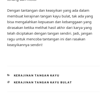
Dengan tantangan dan keasyikan yang ada dalam
membuat kerajinan tangan kayu bulat, tak ada yang
bisa mengalahkan kepuasan dan kebanggaan yang
dirasakan ketika melihat hasil akhir dari karya yang
telah diciptakan dengan tangan sendiri. Jadi, jangan
ragu untuk mencoba tantangan ini dan rasakan
keasyikannya sendiri!
CATEGORIES
KERAJINAN TANGAN KAYU
TAGS
KERAJINAN TANGAN KAYU BULAT
Post