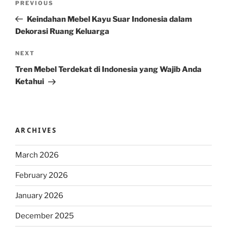
Previous
PREVIOUS
navigation
Post
Keindahan Mebel Kayu Suar Indonesia dalam
Dekorasi Ruang Keluarga
Next
NEXT
Post
Tren Mebel Terdekat di Indonesia yang Wajib Anda
Ketahui
ARCHIVES
March 2026
February 2026
January 2026
December 2025