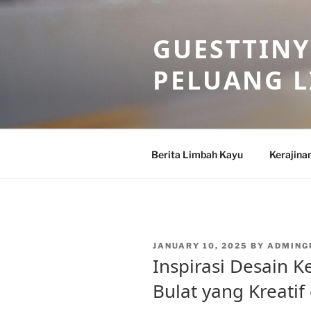
Skip
to
GUESTTINY
content
PELUANG 
Berita Limbah Kayu
Kerajina
POSTED
JANUARY 10, 2025
BY
ADMING
ON
Inspirasi Desain 
Bulat yang Kreatif