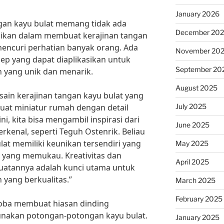
January 2026
angan kayu bulat memang tidak ada
December 20
unikan dalam membuat kerajinan tangan
 mencuri perhatian banyak orang. Ada
November 20
ep yang dapat diaplikasikan untuk
September 20
 yang unik dan menarik.
August 2025
esain kerajinan tangan kayu bulat yang
July 2025
uat miniatur rumah dengan detail
ni, kita bisa mengambil inspirasi dari
June 2025
rkenal, seperti Teguh Ostenrik. Beliau
at memiliki keunikan tersendiri yang
May 2025
i yang memukau. Kreativitas dan
April 2025
buatannya adalah kunci utama untuk
 yang berkualitas.”
March 2025
February 2025
ncoba membuat hiasan dinding
nakan potongan-potongan kayu bulat.
January 2025