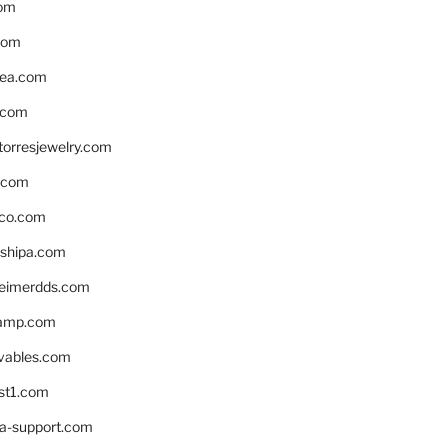
om
com
ea.com
.com
torresjewelry.com
s.com
ico.com
shipa.com
eimerdds.com
camp.com
ivables.com
st1.com
la-support.com