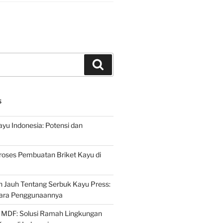
Search
S
ayu Indonesia: Potensi dan
roses Pembuatan Briket Kayu di
 Jauh Tentang Serbuk Kayu Press:
ara Penggunaannya
 MDF: Solusi Ramah Lingkungan