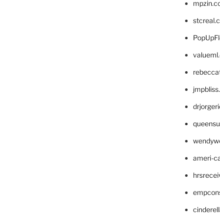
mpzin.c
stcreal.
PopUpFl
valueml
rebecca
jmpblis
drjorger
queensu
wendyw
ameri-
hrsrece
empcon
cinderel