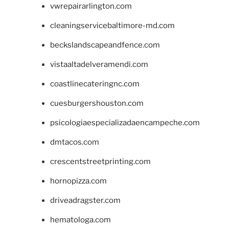
vwrepairarlington.com
cleaningservicebaltimore-md.com
beckslandscapeandfence.com
vistaaltadelveramendi.com
coastlinecateringnc.com
cuesburgershouston.com
psicologiaespecializadaencampeche.com
dmtacos.com
crescentstreetprinting.com
hornopizza.com
driveadragster.com
hematologa.com