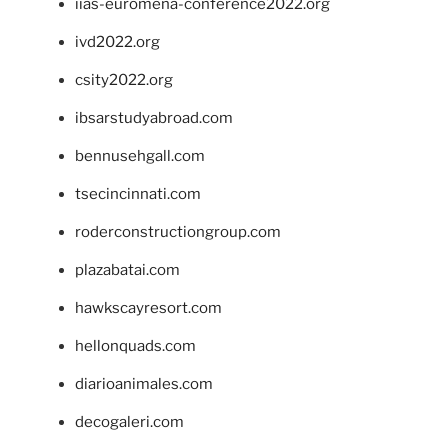
iias-euromena-conference2022.org
ivd2022.org
csity2022.org
ibsarstudyabroad.com
bennusehgall.com
tsecincinnati.com
roderconstructiongroup.com
plazabatai.com
hawkscayresort.com
hellonquads.com
diarioanimales.com
decogaleri.com