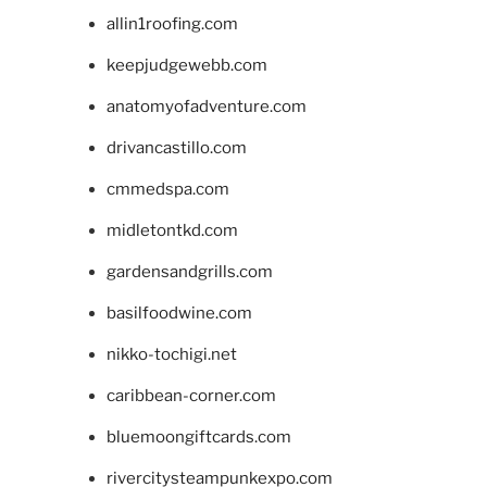
allin1roofing.com
keepjudgewebb.com
anatomyofadventure.com
drivancastillo.com
cmmedspa.com
midletontkd.com
gardensandgrills.com
basilfoodwine.com
nikko-tochigi.net
caribbean-corner.com
bluemoongiftcards.com
rivercitysteampunkexpo.com