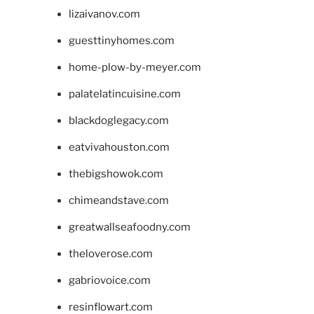
lizaivanov.com
guesttinyhomes.com
home-plow-by-meyer.com
palatelatincuisine.com
blackdoglegacy.com
eatvivahouston.com
thebigshowok.com
chimeandstave.com
greatwallseafoodny.com
theloverose.com
gabriovoice.com
resinflowart.com