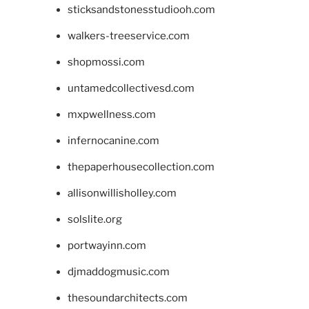
sticksandstonesstudiooh.com
walkers-treeservice.com
shopmossi.com
untamedcollectivesd.com
mxpwellness.com
infernocanine.com
thepaperhousecollection.com
allisonwillisholley.com
solslite.org
portwayinn.com
djmaddogmusic.com
thesoundarchitects.com