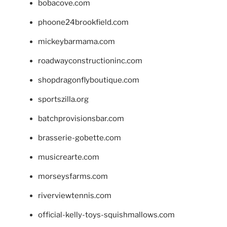
bobacove.com
phoone24brookfield.com
mickeybarmama.com
roadwayconstructioninc.com
shopdragonflyboutique.com
sportszilla.org
batchprovisionsbar.com
brasserie-gobette.com
musicrearte.com
morseysfarms.com
riverviewtennis.com
official-kelly-toys-squishmallows.com