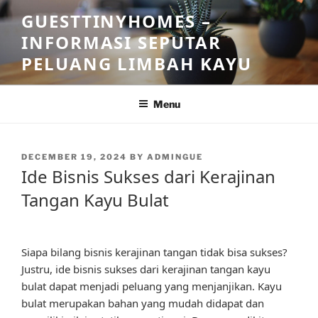
Skip
GUESTTINYHOMES –
to
INFORMASI SEPUTAR
content
PELUANG LIMBAH KAYU
Menu
POSTED
DECEMBER 19, 2024
BY
ADMINGUE
ON
Ide Bisnis Sukses dari Kerajinan
Tangan Kayu Bulat
Siapa bilang bisnis kerajinan tangan tidak bisa sukses?
Justru, ide bisnis sukses dari kerajinan tangan kayu
bulat dapat menjadi peluang yang menjanjikan. Kayu
bulat merupakan bahan yang mudah didapat dan