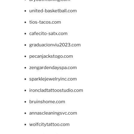
united-basketball.com
tios-tacos.com
cafecito-satx.com
graduacionviu2023.com
pecanjackstogo.com
zengardendayspa.com
sparklejewelryinc.com
ironcladtattoostudio.com
bruinshome.com
annascleaningsvc.com
wolfcitytattoo.com