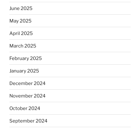
June 2025
May 2025
April 2025
March 2025
February 2025
January 2025
December 2024
November 2024
October 2024
September 2024