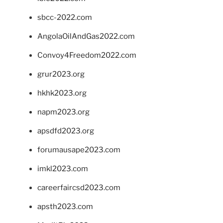
sbcc-2022.com
AngolaOilAndGas2022.com
Convoy4Freedom2022.com
grur2023.org
hkhk2023.org
napm2023.org
apsdfd2023.org
forumausape2023.com
imkl2023.com
careerfaircsd2023.com
apsth2023.com