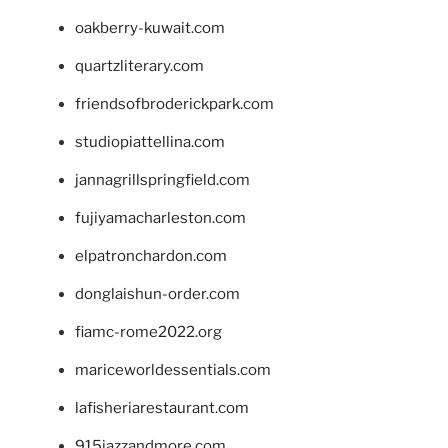
oakberry-kuwait.com
quartzliterary.com
friendsofbroderickpark.com
studiopiattellina.com
jannagrillspringfield.com
fujiyamacharleston.com
elpatronchardon.com
donglaishun-order.com
fiamc-rome2022.org
mariceworldessentials.com
lafisheriarestaurant.com
915jazzandmore.com