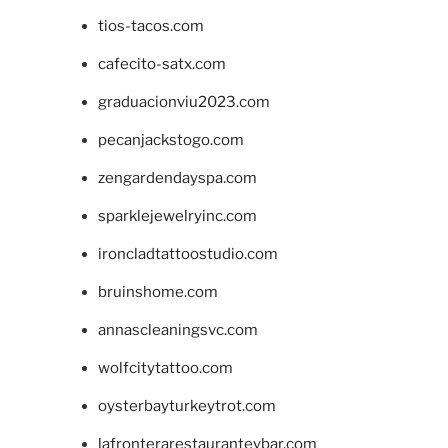
tios-tacos.com
cafecito-satx.com
graduacionviu2023.com
pecanjackstogo.com
zengardendayspa.com
sparklejewelryinc.com
ironcladtattoostudio.com
bruinshome.com
annascleaningsvc.com
wolfcitytattoo.com
oysterbayturkeytrot.com
lafronterarestauranteybar.com