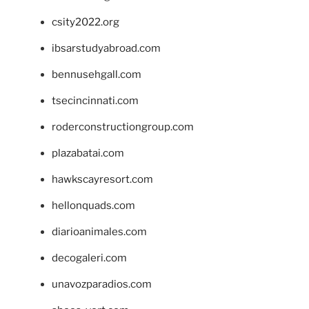
csity2022.org
ibsarstudyabroad.com
bennusehgall.com
tsecincinnati.com
roderconstructiongroup.com
plazabatai.com
hawkscayresort.com
hellonquads.com
diarioanimales.com
decogaleri.com
unavozparadios.com