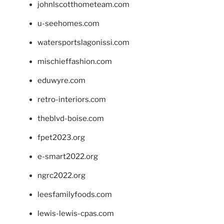
johnlscotthometeam.com
u-seehomes.com
watersportslagonissi.com
mischieffashion.com
eduwyre.com
retro-interiors.com
theblvd-boise.com
fpet2023.org
e-smart2022.org
ngrc2022.org
leesfamilyfoods.com
lewis-lewis-cpas.com