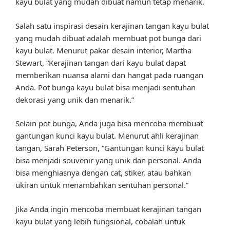
kayu bulat yang mudah dibuat namun tetap menarik.
Salah satu inspirasi desain kerajinan tangan kayu bulat
yang mudah dibuat adalah membuat pot bunga dari
kayu bulat. Menurut pakar desain interior, Martha
Stewart, “Kerajinan tangan dari kayu bulat dapat
memberikan nuansa alami dan hangat pada ruangan
Anda. Pot bunga kayu bulat bisa menjadi sentuhan
dekorasi yang unik dan menarik.”
Selain pot bunga, Anda juga bisa mencoba membuat
gantungan kunci kayu bulat. Menurut ahli kerajinan
tangan, Sarah Peterson, “Gantungan kunci kayu bulat
bisa menjadi souvenir yang unik dan personal. Anda
bisa menghiasnya dengan cat, stiker, atau bahkan
ukiran untuk menambahkan sentuhan personal.”
Jika Anda ingin mencoba membuat kerajinan tangan
kayu bulat yang lebih fungsional, cobalah untuk