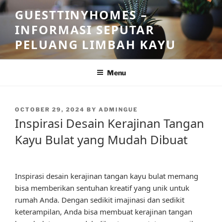
Skip
GUESTTINYHOMES –
to
INFORMASI SEPUTAR
content
PELUANG LIMBAH KAYU
Menu
POSTED
OCTOBER 29, 2024
BY
ADMINGUE
ON
Inspirasi Desain Kerajinan Tangan
Kayu Bulat yang Mudah Dibuat
Inspirasi desain kerajinan tangan kayu bulat memang
bisa memberikan sentuhan kreatif yang unik untuk
rumah Anda. Dengan sedikit imajinasi dan sedikit
keterampilan, Anda bisa membuat kerajinan tangan