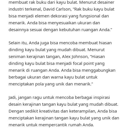
membuat rak buku dari kayu bulat. Menurut desainer
industri terkenal, David Carlson, “Rak buku kayu bulat
bisa menjadi elemen dekorasi yang fungsional dan
menarik. Anda bisa menyesuaikan ukuran dan
desainnya sesuai dengan kebutuhan ruangan Anda.”
Selain itu, Anda juga bisa mencoba membuat hiasan
dinding kayu bulat yang mudah dibuat. Menurut
seniman kerajinan tangan, Alex Johnson, “Hiasan
dinding kayu bulat bisa menjadi focal point yang
menarik di ruangan Anda. Anda bisa menggabungkan
berbagai ukuran dan warna kayu bulat untuk
menciptakan pola yang unik dan menarik.”
Jadi, jangan ragu untuk mencoba berbagai inspirasi
desain kerajinan tangan kayu bulat yang mudah dibuat.
Dengan sedikit kreativitas dan keterampilan, Anda bisa
menciptakan kerajinan tangan kayu bulat yang unik dan
menarik untuk mempercantik rumah Anda.