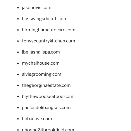
jakehovis.com
bosswingsduluth.com
birminghamautocare.com
tonyscountrykitchen.com
jbellasnailspa.com
mychaihouse.com
alvisgrooming.com
thegeorginaestate.com
blythewoodseafood.com
paolosdelibangkok.com
bobacove.com
phoone24brookfield.com