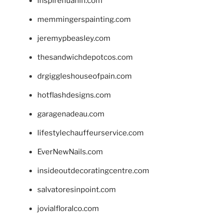
inspirehuahin.com
memmingerspainting.com
jeremypbeasley.com
thesandwichdepotcos.com
drgiggleshouseofpain.com
hotflashdesigns.com
garagenadeau.com
lifestylechauffeurservice.com
EverNewNails.com
insideoutdecoratingcentre.com
salvatoresinpoint.com
jovialfloralco.com