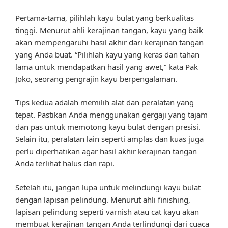
Pertama-tama, pilihlah kayu bulat yang berkualitas
tinggi. Menurut ahli kerajinan tangan, kayu yang baik
akan mempengaruhi hasil akhir dari kerajinan tangan
yang Anda buat. “Pilihlah kayu yang keras dan tahan
lama untuk mendapatkan hasil yang awet,” kata Pak
Joko, seorang pengrajin kayu berpengalaman.
Tips kedua adalah memilih alat dan peralatan yang
tepat. Pastikan Anda menggunakan gergaji yang tajam
dan pas untuk memotong kayu bulat dengan presisi.
Selain itu, peralatan lain seperti amplas dan kuas juga
perlu diperhatikan agar hasil akhir kerajinan tangan
Anda terlihat halus dan rapi.
Setelah itu, jangan lupa untuk melindungi kayu bulat
dengan lapisan pelindung. Menurut ahli finishing,
lapisan pelindung seperti varnish atau cat kayu akan
membuat kerajinan tangan Anda terlindungi dari cuaca