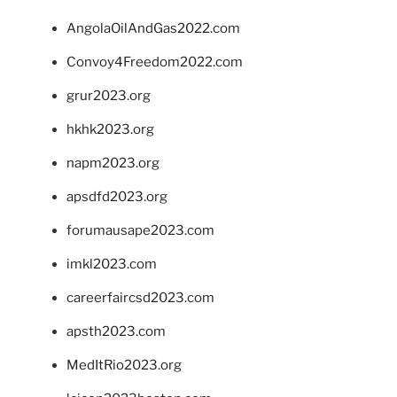
AngolaOilAndGas2022.com
Convoy4Freedom2022.com
grur2023.org
hkhk2023.org
napm2023.org
apsdfd2023.org
forumausape2023.com
imkl2023.com
careerfaircsd2023.com
apsth2023.com
MedItRio2023.org