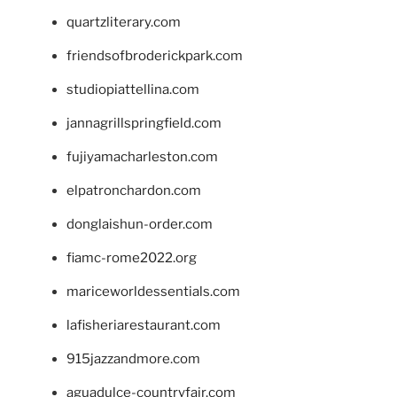
quartzliterary.com
friendsofbroderickpark.com
studiopiattellina.com
jannagrillspringfield.com
fujiyamacharleston.com
elpatronchardon.com
donglaishun-order.com
fiamc-rome2022.org
mariceworldessentials.com
lafisheriarestaurant.com
915jazzandmore.com
aguadulce-countryfair.com