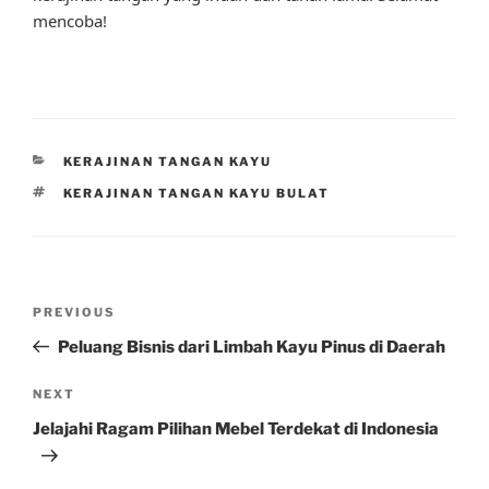
mencoba!
CATEGORIES
KERAJINAN TANGAN KAYU
TAGS
KERAJINAN TANGAN KAYU BULAT
Post
Previous
PREVIOUS
navigation
Post
Peluang Bisnis dari Limbah Kayu Pinus di Daerah
Next
NEXT
Post
Jelajahi Ragam Pilihan Mebel Terdekat di Indonesia