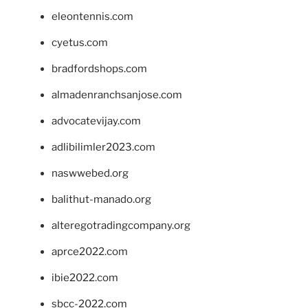
eleontennis.com
cyetus.com
bradfordshops.com
almadenranchsanjose.com
advocatevijay.com
adlibilimler2023.com
naswwebed.org
balithut-manado.org
alteregotradingcompany.org
aprce2022.com
ibie2022.com
sbcc-2022.com