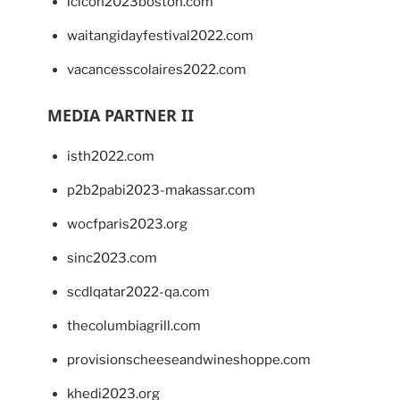
lcicon2023boston.com
waitangidayfestival2022.com
vacancesscolaires2022.com
MEDIA PARTNER II
isth2022.com
p2b2pabi2023-makassar.com
wocfparis2023.org
sinc2023.com
scdlqatar2022-qa.com
thecolumbiagrill.com
provisionscheeseandwineshoppe.com
khedi2023.org