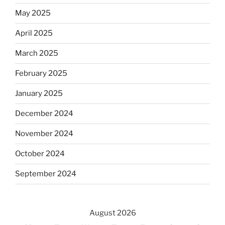
May 2025
April 2025
March 2025
February 2025
January 2025
December 2024
November 2024
October 2024
September 2024
August 2026