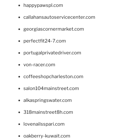
happypawspl.com
callahansautoservicecenter.com
georgiascornermarket.com
perfectfit24-7.com
portugalprivatedriver.com
von-racer.com
coffeeshopcharleston.com
salon104mainstreet.com
alkaspringswater.com
318mainstreet8h.com
lovenailsspari.com
oakberry-kuwait.com