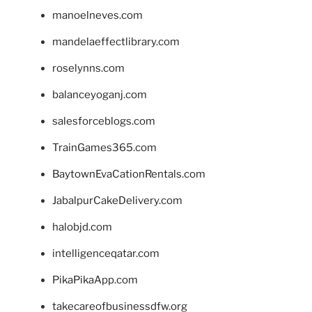
manoelneves.com
mandelaeffectlibrary.com
roselynns.com
balanceyoganj.com
salesforceblogs.com
TrainGames365.com
BaytownEvaCationRentals.com
JabalpurCakeDelivery.com
halobjd.com
intelligenceqatar.com
PikaPikaApp.com
takecareofbusinessdfw.org