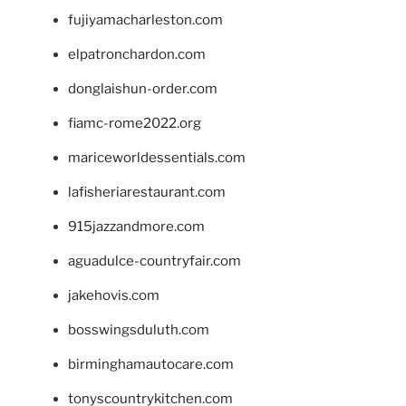
fujiyamacharleston.com
elpatronchardon.com
donglaishun-order.com
fiamc-rome2022.org
mariceworldessentials.com
lafisheriarestaurant.com
915jazzandmore.com
aguadulce-countryfair.com
jakehovis.com
bosswingsduluth.com
birminghamautocare.com
tonyscountrykitchen.com