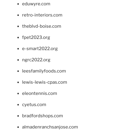
eduwyre.com
retro-interiors.com
theblvd-boise.com
fpet2023.org
e-smart2022.org
ngrc2022.org
leesfamilyfoods.com
lewis-lewis-cpas.com
eleontennis.com
cyetus.com
bradfordshops.com
almadenranchsanjose.com