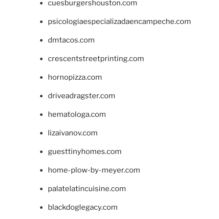
cuesburgershouston.com
psicologiaespecializadaencampeche.com
dmtacos.com
crescentstreetprinting.com
hornopizza.com
driveadragster.com
hematologa.com
lizaivanov.com
guesttinyhomes.com
home-plow-by-meyer.com
palatelatincuisine.com
blackdoglegacy.com