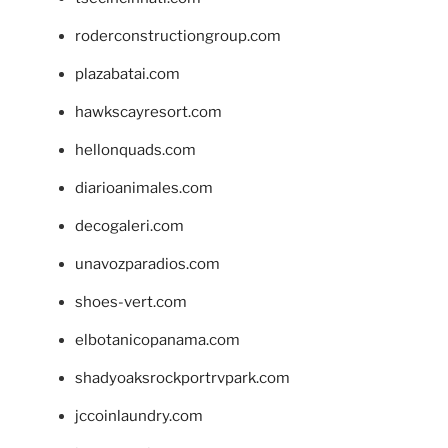
roderconstructiongroup.com
plazabatai.com
hawkscayresort.com
hellonquads.com
diarioanimales.com
decogaleri.com
unavozparadios.com
shoes-vert.com
elbotanicopanama.com
shadyoaksrockportrvpark.com
jccoinlaundry.com