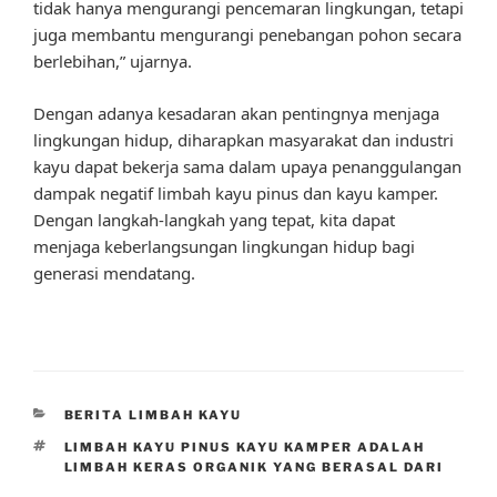
tidak hanya mengurangi pencemaran lingkungan, tetapi
juga membantu mengurangi penebangan pohon secara
berlebihan,” ujarnya.
Dengan adanya kesadaran akan pentingnya menjaga
lingkungan hidup, diharapkan masyarakat dan industri
kayu dapat bekerja sama dalam upaya penanggulangan
dampak negatif limbah kayu pinus dan kayu kamper.
Dengan langkah-langkah yang tepat, kita dapat
menjaga keberlangsungan lingkungan hidup bagi
generasi mendatang.
CATEGORIES
BERITA LIMBAH KAYU
TAGS
LIMBAH KAYU PINUS KAYU KAMPER ADALAH
LIMBAH KERAS ORGANIK YANG BERASAL DARI