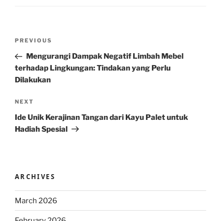
Post
Previous
PREVIOUS
navigation
Post
Mengurangi Dampak Negatif Limbah Mebel
terhadap Lingkungan: Tindakan yang Perlu
Dilakukan
Next
NEXT
Post
Ide Unik Kerajinan Tangan dari Kayu Palet untuk
Hadiah Spesial
ARCHIVES
March 2026
February 2026