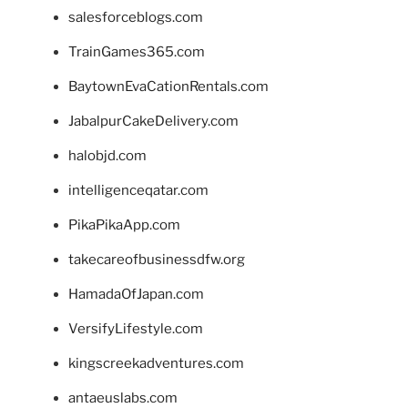
salesforceblogs.com
TrainGames365.com
BaytownEvaCationRentals.com
JabalpurCakeDelivery.com
halobjd.com
intelligenceqatar.com
PikaPikaApp.com
takecareofbusinessdfw.org
HamadaOfJapan.com
VersifyLifestyle.com
kingscreekadventures.com
antaeuslabs.com