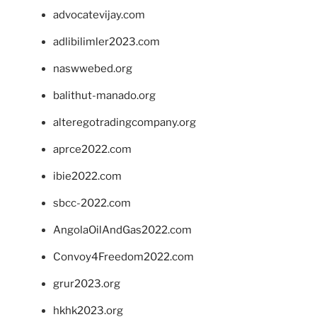
advocatevijay.com
adlibilimler2023.com
naswwebed.org
balithut-manado.org
alteregotradingcompany.org
aprce2022.com
ibie2022.com
sbcc-2022.com
AngolaOilAndGas2022.com
Convoy4Freedom2022.com
grur2023.org
hkhk2023.org