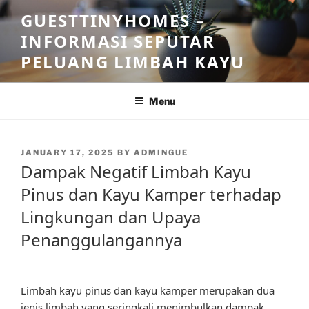
Skip
GUESTTINYHOMES –
to
INFORMASI SEPUTAR
content
PELUANG LIMBAH KAYU
Menu
POSTED
JANUARY 17, 2025
BY
ADMINGUE
ON
Dampak Negatif Limbah Kayu
Pinus dan Kayu Kamper terhadap
Lingkungan dan Upaya
Penanggulangannya
Limbah kayu pinus dan kayu kamper merupakan dua
jenis limbah yang seringkali menimbulkan dampak