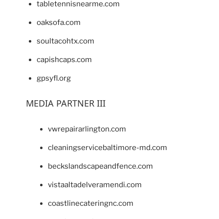
tabletennisnearme.com
oaksofa.com
soultacohtx.com
capishcaps.com
gpsyfl.org
MEDIA PARTNER III
vwrepairarlington.com
cleaningservicebaltimore-md.com
beckslandscapeandfence.com
vistaaltadelveramendi.com
coastlinecateringnc.com