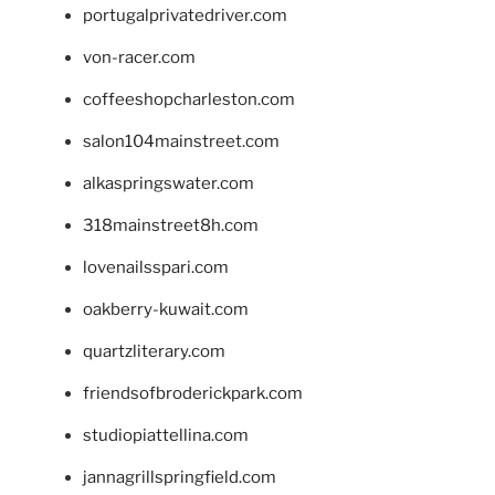
portugalprivatedriver.com
von-racer.com
coffeeshopcharleston.com
salon104mainstreet.com
alkaspringswater.com
318mainstreet8h.com
lovenailsspari.com
oakberry-kuwait.com
quartzliterary.com
friendsofbroderickpark.com
studiopiattellina.com
jannagrillspringfield.com