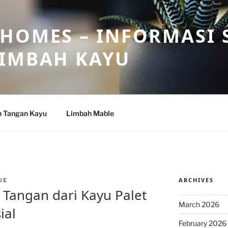
HOMES – INFORMASI 
LIMBAH KAYU
n Tangan Kayu
Limbah Mable
ARCHIVES
UE
 Tangan dari Kayu Palet
March 2026
ial
February 2026