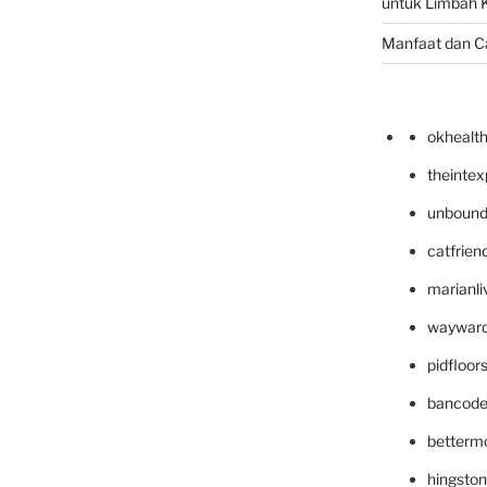
untuk Limbah K
Manfaat dan C
okhealt
theinte
unbound
catfrien
marianli
wayward
pidfloo
bancode
betterm
hingsto