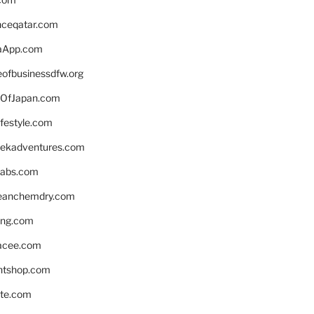
enceqatar.com
aApp.com
eofbusinessdfw.org
OfJapan.com
ifestyle.com
eekadventures.com
labs.com
leanchemdry.com
ing.com
acee.com
ntshop.com
te.com