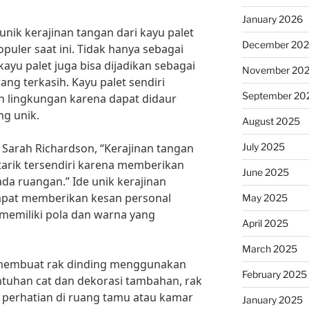
January 2026
ik kerajinan tangan dari kayu palet
December 20
uler saat ini. Tidak hanya sebagai
kayu palet juga bisa dijadikan sebagai
November 20
ang terkasih. Kayu palet sendiri
September 20
 lingkungan karena dapat didaur
ng unik.
August 2025
July 2025
 Sarah Richardson, “Kerajinan tangan
 tarik tersendiri karena memberikan
June 2025
da ruangan.” Ide unik kerajinan
dapat memberikan kesan personal
May 2025
memiliki pola dan warna yang
April 2025
March 2025
ah membuat rak dinding menggunakan
February 2025
entuhan cat dan dekorasi tambahan, rak
t perhatian di ruang tamu atau kamar
January 2025