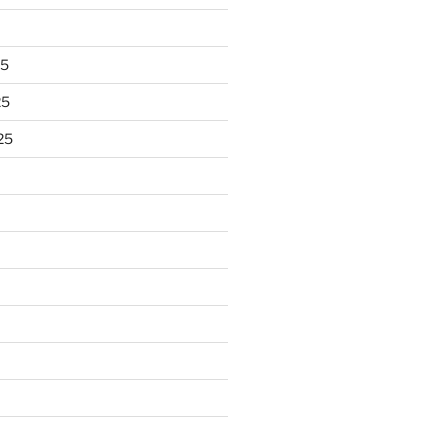
25
25
25