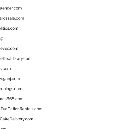
gender.com
ardssale.com
litics.com
rg
neves.com
ffectlibrary.com
ns.com
yoganj.com
rceblogs.com
ames365.com
EvaCationRentals.com
rCakeDelivery.com
.com