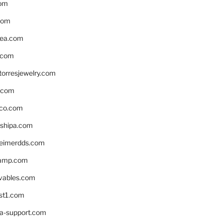
om
com
ea.com
.com
torresjewelry.com
s.com
ico.com
shipa.com
eimerdds.com
camp.com
ivables.com
st1.com
la-support.com