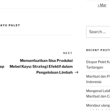
« Mar
KAYU PALET
Search
for:
RECENT POST
NEXT
Next
Post
Memanfaatkan Sisa Produksi
Ekspor Pelet K
dap
Mebel Kayu: Strategi Efektif dalam
Tantangan
Pengelolaan Limbah
Manfaat dan P
Indonesia
Mengenal Lebih
Manfaat dan C
Mendaur ulang