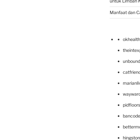
untuk Limbah K
Manfaat dan C
okhealt
theinte
unbound
catfrien
marianli
wayward
pidfloo
bancode
betterm
hingsto