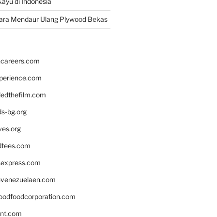
ayu di Indonesia
ara Mendaur Ulang Plywood Bekas
hcareers.com
xperience.com
edthefilm.com
ds-bg.org
ves.org
tees.com
rsexpress.com
venezuelaen.com
oodfoodcorporation.com
nnt.com