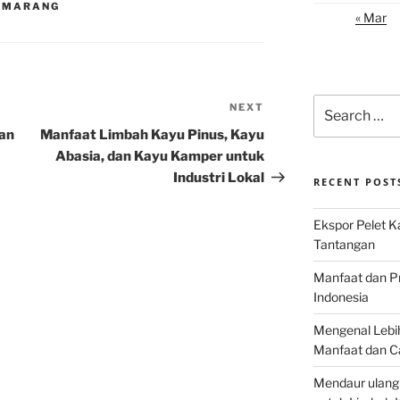
SEMARANG
« Mar
Search
NEXT
Next
for:
Post
gan
Manfaat Limbah Kayu Pinus, Kayu
Abasia, dan Kayu Kamper untuk
Industri Lokal
RECENT POST
Ekspor Pelet K
Tantangan
Manfaat dan P
Indonesia
Mengenal Lebih
Manfaat dan C
Mendaur ulang