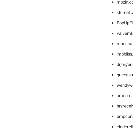
mpzin.c
stcreal.
PopUpFl
valueml
rebecca
jmpblis
drjorger
queensu
wendyw
ameri-
hrsrece
empcon
cinderel