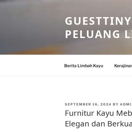
Skip
to
GUESTTINY
content
PELUANG 
Berita Limbah Kayu
Kerajina
POSTED
SEPTEMBER 16, 2024
BY
ADMI
ON
Furnitur Kayu Meb
Elegan dan Berkua