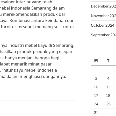
sainer interior yang telah
December 20
mebel Indonesia Semarang dalam
alu merekomendasikan produk dari
November 20
saya. Kombinasi antara keindahan dan
October 2024
 furnitur tersebut memang sulit untuk
September 20
a industri mebel kayu di Semarang,
hasilkan produk-produk yang elegan
idak hanya menjadi bangga bagi
M
T
 dapat menarik minat pasar
urnitur kayu mebel Indonesia
ama dalam menghiasi ruangannya.
3
4
10
11
17
18
24
25
31