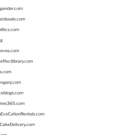
gender.com
ardssale.com
litics.com
rg
neves.com
ffectlibrary.com
ns.com
yoganj.com
rceblogs.com
ames365.com
EvaCationRentals.com
rCakeDelivery.com
.com