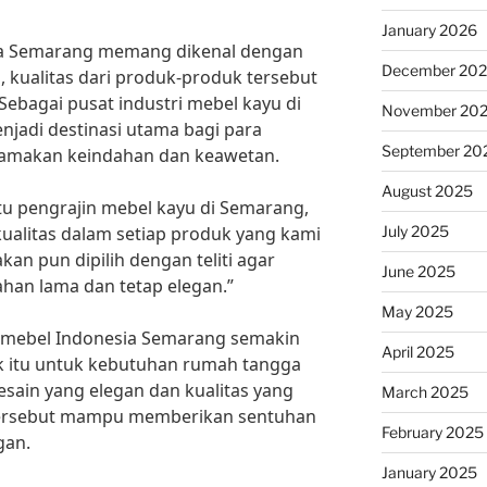
January 2026
sia Semarang memang dikenal dengan
December 20
, kualitas dari produk-produk tersebut
 Sebagai pusat industri mebel kayu di
November 20
njadi destinasi utama bagi para
September 20
tamakan keindahan dan keawetan.
August 2025
tu pengrajin mebel kayu di Semarang,
July 2025
ualitas dalam setiap produk yang kami
an pun dipilih dengan teliti agar
June 2025
ahan lama dan tetap elegan.”
May 2025
yu mebel Indonesia Semarang semakin
April 2025
ik itu untuk kebutuhan rumah tangga
sain yang elegan dan kualitas yang
March 2025
 tersebut mampu memberikan sentuhan
February 2025
gan.
January 2025