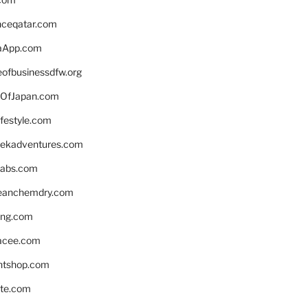
enceqatar.com
aApp.com
eofbusinessdfw.org
OfJapan.com
ifestyle.com
eekadventures.com
labs.com
leanchemdry.com
ing.com
acee.com
ntshop.com
te.com