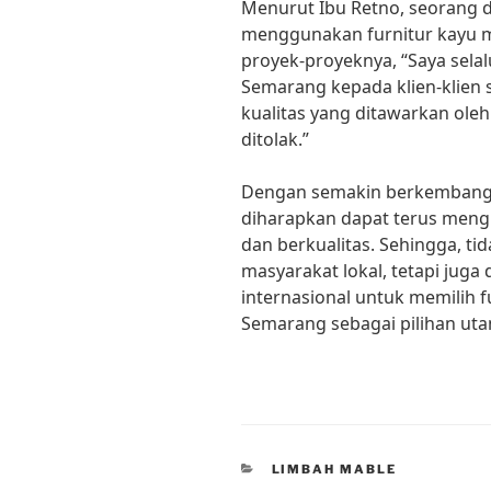
Menurut Ibu Retno, seorang de
menggunakan furnitur kayu 
proyek-proyeknya, “Saya sel
Semarang kepada klien-klien 
kualitas yang ditawarkan oleh
ditolak.”
Dengan semakin berkembangny
diharapkan dapat terus meng
dan berkualitas. Sehingga, t
masyarakat lokal, tetapi juga
internasional untuk memilih f
Semarang sebagai pilihan ut
CATEGORIES
LIMBAH MABLE