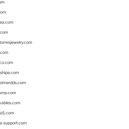
om
com
ea.com
.com
torresjewelry.com
s.com
ico.com
shipa.com
eimerdds.com
camp.com
ivables.com
st1.com
la-support.com