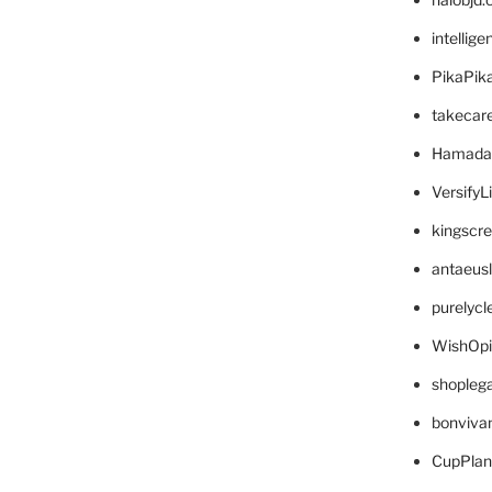
intellig
PikaPik
takecar
Hamada
VersifyL
kingscr
antaeus
purelyc
WishOp
shopleg
bonviva
CupPlan