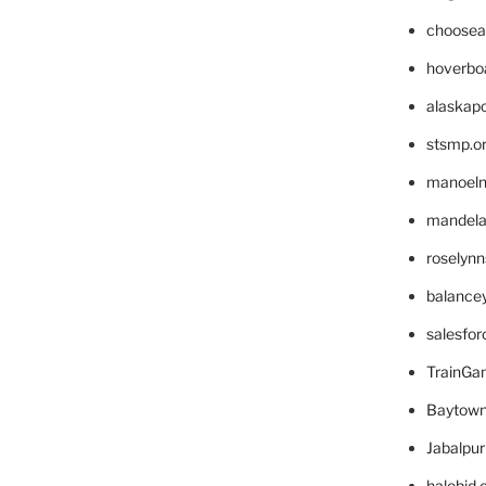
choosea
hoverbo
alaskapo
stsmp.o
manoel
mandelae
roselyn
balance
salesfo
TrainG
Baytown
Jabalpu
halobjd