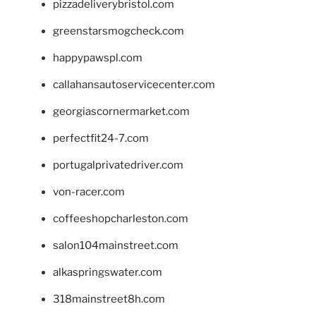
pizzadeliverybristol.com
greenstarsmogcheck.com
happypawspl.com
callahansautoservicecenter.com
georgiascornermarket.com
perfectfit24-7.com
portugalprivatedriver.com
von-racer.com
coffeeshopcharleston.com
salon104mainstreet.com
alkaspringswater.com
318mainstreet8h.com