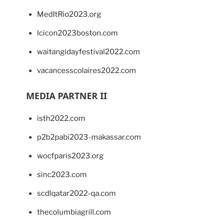
MedItRio2023.org
lcicon2023boston.com
waitangidayfestival2022.com
vacancesscolaires2022.com
MEDIA PARTNER II
isth2022.com
p2b2pabi2023-makassar.com
wocfparis2023.org
sinc2023.com
scdlqatar2022-qa.com
thecolumbiagrill.com