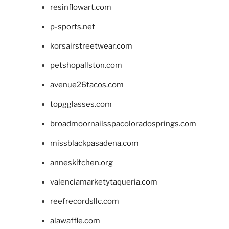
resinflowart.com
p-sports.net
korsairstreetwear.com
petshopallston.com
avenue26tacos.com
topgglasses.com
broadmoornailsspacoloradosprings.com
missblackpasadena.com
anneskitchen.org
valenciamarketytaqueria.com
reefrecordsllc.com
alawaffle.com