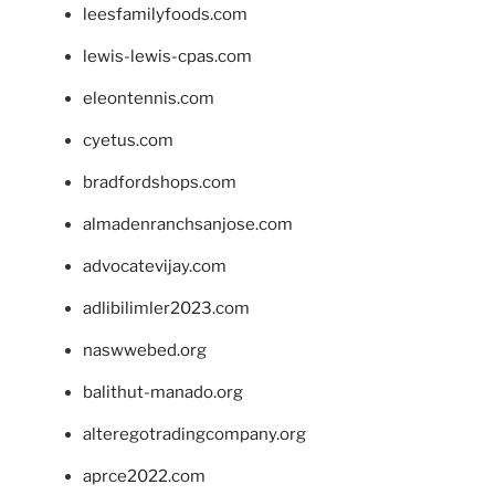
leesfamilyfoods.com
lewis-lewis-cpas.com
eleontennis.com
cyetus.com
bradfordshops.com
almadenranchsanjose.com
advocatevijay.com
adlibilimler2023.com
naswwebed.org
balithut-manado.org
alteregotradingcompany.org
aprce2022.com