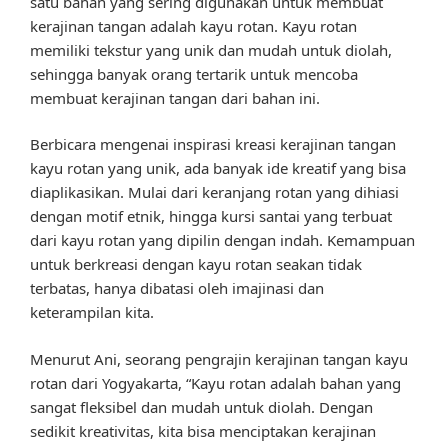
satu bahan yang sering digunakan untuk membuat
kerajinan tangan adalah kayu rotan. Kayu rotan
memiliki tekstur yang unik dan mudah untuk diolah,
sehingga banyak orang tertarik untuk mencoba
membuat kerajinan tangan dari bahan ini.
Berbicara mengenai inspirasi kreasi kerajinan tangan
kayu rotan yang unik, ada banyak ide kreatif yang bisa
diaplikasikan. Mulai dari keranjang rotan yang dihiasi
dengan motif etnik, hingga kursi santai yang terbuat
dari kayu rotan yang dipilin dengan indah. Kemampuan
untuk berkreasi dengan kayu rotan seakan tidak
terbatas, hanya dibatasi oleh imajinasi dan
keterampilan kita.
Menurut Ani, seorang pengrajin kerajinan tangan kayu
rotan dari Yogyakarta, “Kayu rotan adalah bahan yang
sangat fleksibel dan mudah untuk diolah. Dengan
sedikit kreativitas, kita bisa menciptakan kerajinan