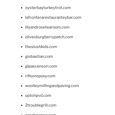
oysterbayturkeytrot.com
lafronterarestauranteybar.com
lilyandrosetearoom.com
olivesburgberrypatch.com
theslushkids.com
giobastian.com
glpascensori.com
rifloorepoxy.com
woolleymillingandpaving.com
uptonpvd.com
2troublegrill.com