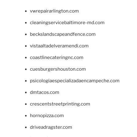
vwrepairarlington.com
cleaningservicebaltimore-md.com
beckslandscapeandfence.com
vistaaltadelveramendi.com
coastlinecateringnc.com
cuesburgershouston.com
psicologiaespecializadaencampeche.com
dmtacos.com
crescentstreetprinting.com
hornopizza.com
driveadragster.com