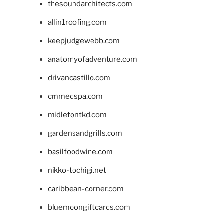
thesoundarchitects.com
allin1roofing.com
keepjudgewebb.com
anatomyofadventure.com
drivancastillo.com
cmmedspa.com
midletontkd.com
gardensandgrills.com
basilfoodwine.com
nikko-tochigi.net
caribbean-corner.com
bluemoongiftcards.com