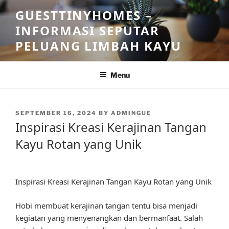
Skip
GUESTTINYHOMES –
to
INFORMASI SEPUTAR
content
PELUANG LIMBAH KAYU
Menu
POSTED
SEPTEMBER 16, 2024
BY
ADMINGUE
ON
Inspirasi Kreasi Kerajinan Tangan
Kayu Rotan yang Unik
Inspirasi Kreasi Kerajinan Tangan Kayu Rotan yang Unik
Hobi membuat kerajinan tangan tentu bisa menjadi
kegiatan yang menyenangkan dan bermanfaat. Salah