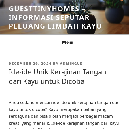
Skip
GUESTTINYHOMES –
to
INFORMASI SEPUTAR
content
PELUANG LIMBAH KAYU
Menu
POSTED
DECEMBER 29, 2024
BY
ADMINGUE
ON
Ide-ide Unik Kerajinan Tangan
dari Kayu untuk Dicoba
Anda sedang mencari ide-ide unik kerajinan tangan dari
kayu untuk dicoba? Kayu merupakan bahan yang
serbaguna dan bisa diolah menjadi berbagai macam
kreasi yang menarik. Ide-ide kerajinan tangan dari kayu