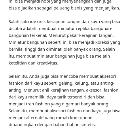
ini bisa menjadi hobi yang menyenangkan dan juga
bisa dijadikan sebagai peluang bisnis yang menjanjikan.
Salah satu ide unik kerajinan tangan dari kayu yang bisa
dicoba adalah membuat miniatur replika bangunan-
bangunan terkenal. Menurut pakar kerajinan tangan,
Miniatur bangunan seperti ini bisa menjadi koleksi yang
bernilai tinggi dan diminati oleh banyak orang. Selain
itu, membuat miniatur bangunan juga bisa melatih
ketelitian dan kreativitas.
Selain itu, Anda juga bisa mencoba membuat aksesori
fashion dari kayu seperti gelang, kalung, atau anting-
anting. Menurut ahli kerajinan tangan, aksesori fashion
dari kayu memiliki daya tarik tersendiri dan bisa
menjadi tren fashion yang digemari banyak orang.
Selain itu, membuat aksesori fashion dari kayu juga bisa
menjadi alternatif yang ramah lingkungan
dibandingkan dengan bahan-bahan sintetis.