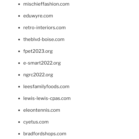
mischieffashion.com
eduwyre.com
retro-interiors.com
theblvd-boise.com
fpet2023.org
e-smart2022.org
ngrc2022.org
leesfamilyfoods.com
lewis-lewis-cpas.com
eleontennis.com
cyetus.com
bradfordshops.com