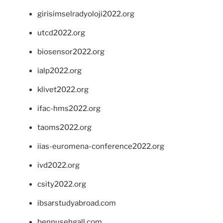
girisimselradyoloji2022.org
utcd2022.org
biosensor2022.org
ialp2022.org
klivet2022.org
ifac-hms2022.org
taoms2022.org
iias-euromena-conference2022.org
ivd2022.org
csity2022.org
ibsarstudyabroad.com
bennusehgall.com