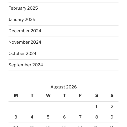
February 2025
January 2025
December 2024
November 2024
October 2024
September 2024
August 2026
M
T
W
T
F
S
S
1
2
3
4
5
6
7
8
9