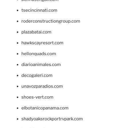
tsecincinnati.com
roderconstructiongroup.com
plazabatai.com
hawkscayresort.com
hellonquads.com
diarioanimales.com
decogaleri.com
unavozparadios.com
shoes-vert.com
elbotanicopanama.com
shadyoaksrockportrvpark.com