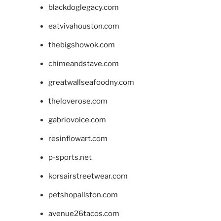
blackdoglegacy.com
eatvivahouston.com
thebigshowok.com
chimeandstave.com
greatwallseafoodny.com
theloverose.com
gabriovoice.com
resinflowart.com
p-sports.net
korsairstreetwear.com
petshopallston.com
avenue26tacos.com