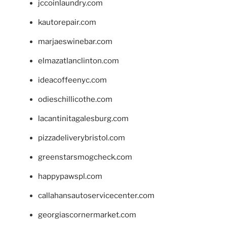
jccoinlaundry.com
kautorepair.com
marjaeswinebar.com
elmazatlanclinton.com
ideacoffeenyc.com
odieschillicothe.com
lacantinitagalesburg.com
pizzadeliverybristol.com
greenstarsmogcheck.com
happypawspl.com
callahansautoservicecenter.com
georgiascornermarket.com