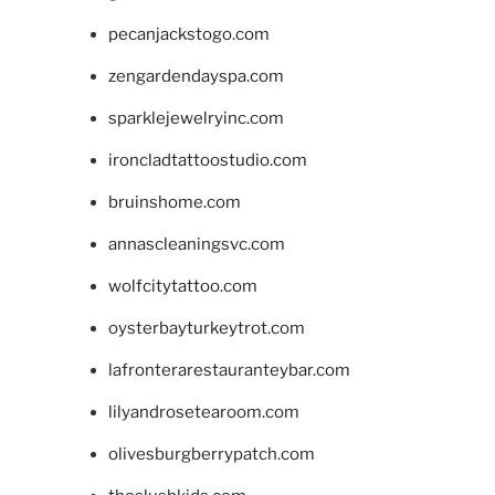
pecanjackstogo.com
zengardendayspa.com
sparklejewelryinc.com
ironcladtattoostudio.com
bruinshome.com
annascleaningsvc.com
wolfcitytattoo.com
oysterbayturkeytrot.com
lafronterarestauranteybar.com
lilyandrosetearoom.com
olivesburgberrypatch.com