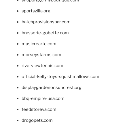
shopdragonflyboutique.com
sportszilla.org
batchprovisionsbar.com
brasserie-gobette.com
musicrearte.com
morseysfarms.com
riverviewtennis.com
official-kelly-toys-squishmallows.com
displaygardenonsuncrest.org
bbq-empire-usa.com
feedstoreva.com
drogopets.com