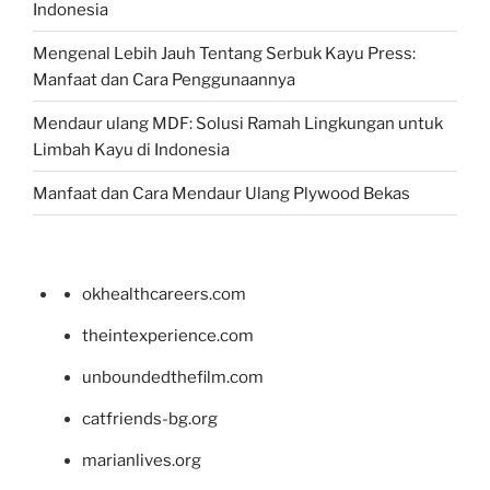
Indonesia
Mengenal Lebih Jauh Tentang Serbuk Kayu Press:
Manfaat dan Cara Penggunaannya
Mendaur ulang MDF: Solusi Ramah Lingkungan untuk
Limbah Kayu di Indonesia
Manfaat dan Cara Mendaur Ulang Plywood Bekas
okhealthcareers.com
theintexperience.com
unboundedthefilm.com
catfriends-bg.org
marianlives.org