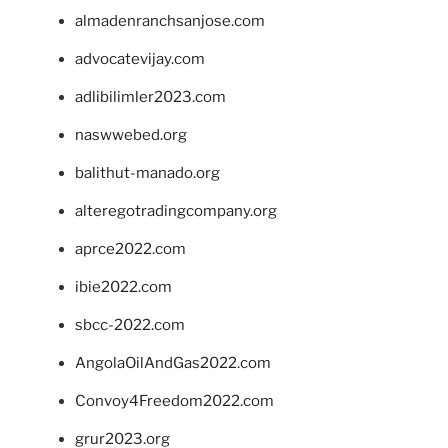
almadenranchsanjose.com
advocatevijay.com
adlibilimler2023.com
naswwebed.org
balithut-manado.org
alteregotradingcompany.org
aprce2022.com
ibie2022.com
sbcc-2022.com
AngolaOilAndGas2022.com
Convoy4Freedom2022.com
grur2023.org