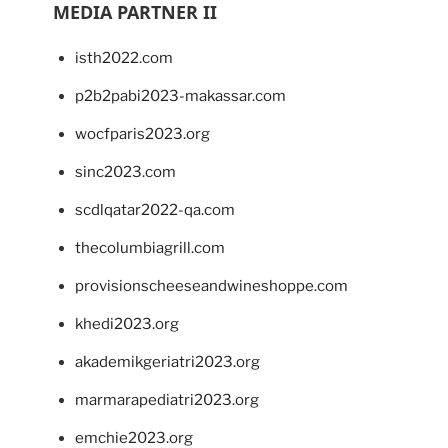
MEDIA PARTNER II
isth2022.com
p2b2pabi2023-makassar.com
wocfparis2023.org
sinc2023.com
scdlqatar2022-qa.com
thecolumbiagrill.com
provisionscheeseandwineshoppe.com
khedi2023.org
akademikgeriatri2023.org
marmarapediatri2023.org
emchie2023.org