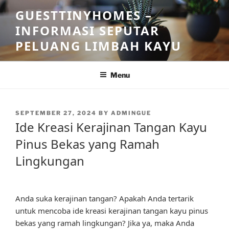
Skip
GUESTTINYHOMES –
to
INFORMASI SEPUTAR
content
PELUANG LIMBAH KAYU
Menu
POSTED
SEPTEMBER 27, 2024
BY
ADMINGUE
ON
Ide Kreasi Kerajinan Tangan Kayu
Pinus Bekas yang Ramah
Lingkungan
Anda suka kerajinan tangan? Apakah Anda tertarik
untuk mencoba ide kreasi kerajinan tangan kayu pinus
bekas yang ramah lingkungan? Jika ya, maka Anda