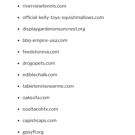
riverviewtennis.com
official-kelly-toys-squishmallows.com
displaygardenonsuncrest.org
bbq-empire-usa.com
feedstoreva.com
drogopets.com
ediblechalk.com
tabletennisnearme.com
oaksofa.com
soultacohtx.com
capishcaps.com
gpsyfl.org