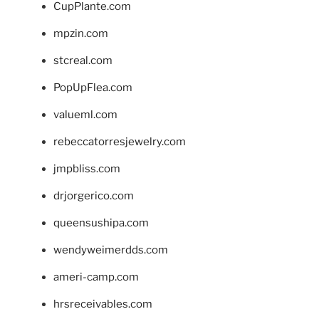
CupPlante.com
mpzin.com
stcreal.com
PopUpFlea.com
valueml.com
rebeccatorresjewelry.com
jmpbliss.com
drjorgerico.com
queensushipa.com
wendyweimerdds.com
ameri-camp.com
hrsreceivables.com