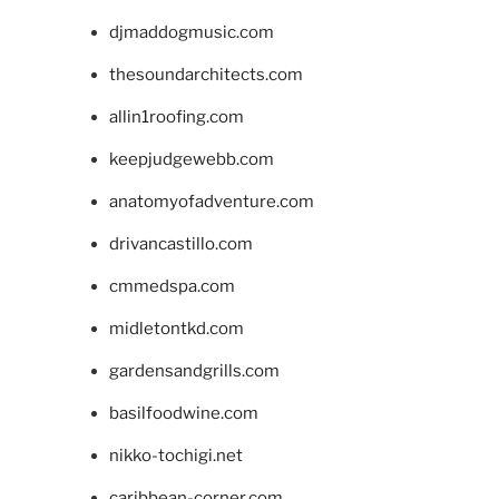
djmaddogmusic.com
thesoundarchitects.com
allin1roofing.com
keepjudgewebb.com
anatomyofadventure.com
drivancastillo.com
cmmedspa.com
midletontkd.com
gardensandgrills.com
basilfoodwine.com
nikko-tochigi.net
caribbean-corner.com