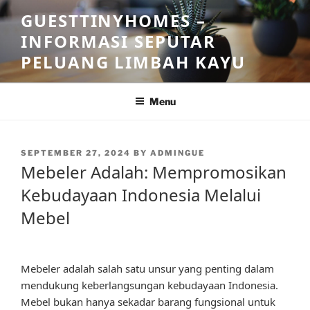
Skip
GUESTTINYHOMES –
to
INFORMASI SEPUTAR
content
PELUANG LIMBAH KAYU
Menu
POSTED
SEPTEMBER 27, 2024
BY
ADMINGUE
ON
Mebeler Adalah: Mempromosikan
Kebudayaan Indonesia Melalui
Mebel
Mebeler adalah salah satu unsur yang penting dalam
mendukung keberlangsungan kebudayaan Indonesia.
Mebel bukan hanya sekadar barang fungsional untuk