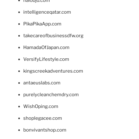
halobjd.com
intelligenceqatar.com
PikaPikaApp.com
takecareofbusinessdfw.org
HamadaOfJapan.com
VersifyLifestyle.com
kingscreekadventures.com
antaeuslabs.com
purelycleanchemdry.com
WishOping.com
shoplegacee.com
bonvivantshop.com