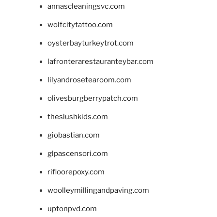
annascleaningsvc.com
wolfcitytattoo.com
oysterbayturkeytrot.com
lafronterarestauranteybar.com
lilyandrosetearoom.com
olivesburgberrypatch.com
theslushkids.com
giobastian.com
glpascensori.com
rifloorepoxy.com
woolleymillingandpaving.com
uptonpvd.com