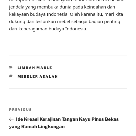
jendela yang membuka dunia pada keindahan dan
kekayaan budaya Indonesia. Oleh karena itu, mari kita
dukung dan lestarikan mebel sebagai bagian penting
dari keberagaman budaya Indonesia.
CATEGORIES
LIMBAH MABLE
TAGS
MEBELER ADALAH
Post
Previous
PREVIOUS
navigation
Post
Ide Kreasi Kerajinan Tangan Kayu Pinus Bekas
yang Ramah Lingkungan