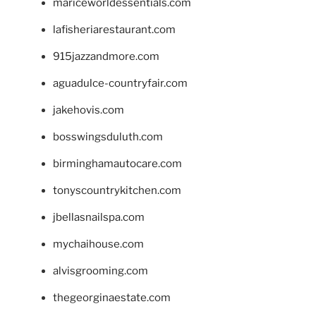
mariceworldessentials.com
lafisheriarestaurant.com
915jazzandmore.com
aguadulce-countryfair.com
jakehovis.com
bosswingsduluth.com
birminghamautocare.com
tonyscountrykitchen.com
jbellasnailspa.com
mychaihouse.com
alvisgrooming.com
thegeorginaestate.com