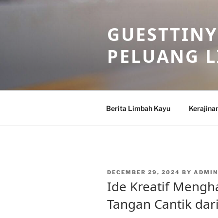
Skip
to
GUESTTINY
content
PELUANG 
Berita Limbah Kayu
Kerajina
POSTED
DECEMBER 29, 2024
BY
ADMIN
ON
Ide Kreatif Mengh
Tangan Cantik dar