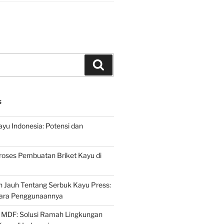
Search
S
ayu Indonesia: Potensi dan
roses Pembuatan Briket Kayu di
 Jauh Tentang Serbuk Kayu Press:
ara Penggunaannya
 MDF: Solusi Ramah Lingkungan