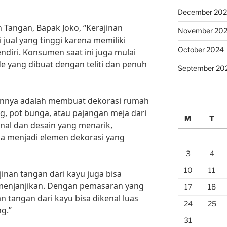
December 20
Tangan, Bapak Joko, “Kerajinan
November 20
i jual yang tinggi karena memiliki
October 2024
ndiri. Konsumen saat ini juga mulai
yang dibuat dengan teliti dan penuh
September 20
 lainnya adalah membuat dekorasi rumah
ng, pot bunga, atau pajangan meja dari
M
T
nal dan desain yang menarik,
isa menjadi elemen dekorasi yang
3
4
10
11
nan tangan dari kayu juga bisa
 menjanjikan. Dengan pemasaran yang
17
18
n tangan dari kayu bisa dikenal luas
24
25
g.”
31