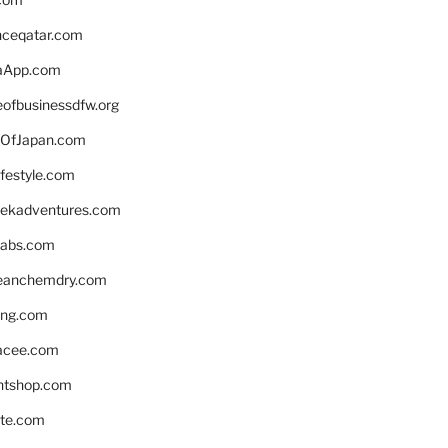
enceqatar.com
aApp.com
eofbusinessdfw.org
OfJapan.com
ifestyle.com
eekadventures.com
labs.com
leanchemdry.com
ing.com
acee.com
ntshop.com
te.com