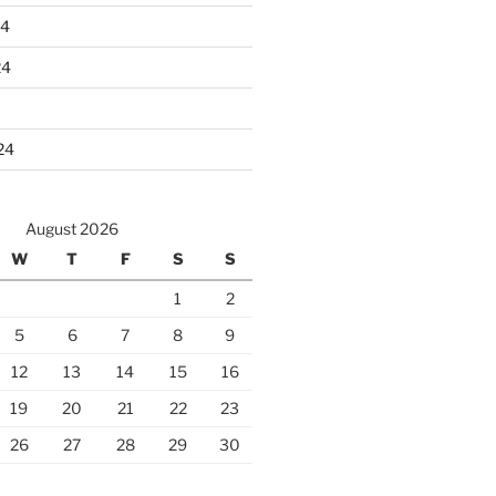
24
24
24
August 2026
W
T
F
S
S
1
2
5
6
7
8
9
12
13
14
15
16
19
20
21
22
23
26
27
28
29
30