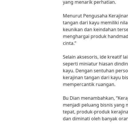
yang menarik perhatian.
Menurut Pengusaha Kerajinan 
tangan dari kayu memiliki nila
keunikan dan keindahan terse
menghargai produk handmade 
cinta.”
Selain aksesoris, ide kreatif
seperti miniatur hiasan dindi
kayu. Dengan sentuhan perso
kerajinan tangan dari kayu b
mempercantik ruangan.
Bu Dian menambahkan, “Keraji
menjadi peluang bisnis yang
tepat, produk-produk kerajina
dan diminati oleh banyak oran