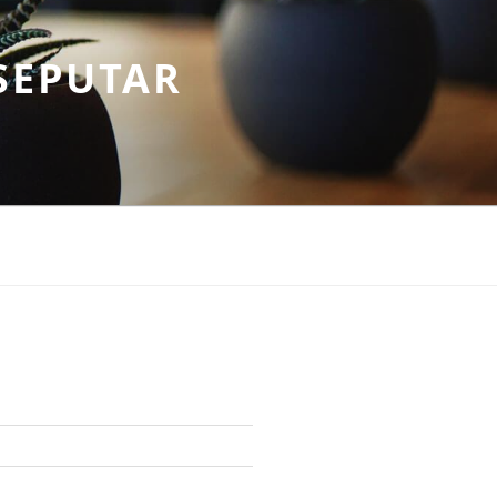
SEPUTAR