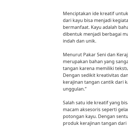
Menciptakan ide kreatif untu
dari kayu bisa menjadi kegi
bermanfaat. Kayu adalah bah
dibentuk menjadi berbagai m
indah dan unik.
Menurut Pakar Seni dan Keraj
merupakan bahan yang sangat
tangan karena memiliki tekst
Dengan sedikit kreativitas da
kerajinan tangan cantik dari 
unggulan.”
Salah satu ide kreatif yang 
macam aksesoris seperti gelan
potongan kayu. Dengan sentu
produk kerajinan tangan dari 