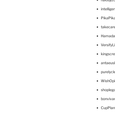
intellig
PikaPik
takecar
Hamada
VersifyL
kingscr
antaeus
purelyc
WishOp
shopleg
bonviva
CupPlan