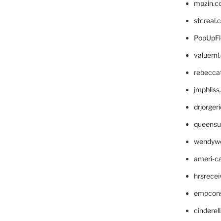
mpzin.c
stcreal.
PopUpFl
valueml
rebecca
jmpblis
drjorger
queensu
wendyw
ameri-
hrsrece
empcon
cinderel