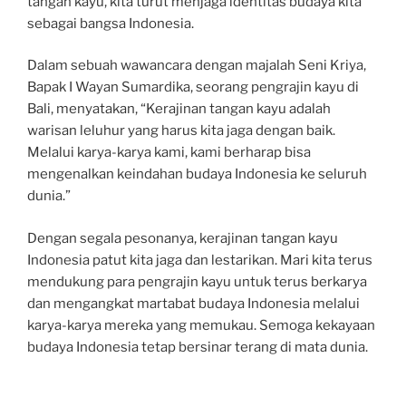
tangan kayu, kita turut menjaga identitas budaya kita
sebagai bangsa Indonesia.
Dalam sebuah wawancara dengan majalah Seni Kriya,
Bapak I Wayan Sumardika, seorang pengrajin kayu di
Bali, menyatakan, “Kerajinan tangan kayu adalah
warisan leluhur yang harus kita jaga dengan baik.
Melalui karya-karya kami, kami berharap bisa
mengenalkan keindahan budaya Indonesia ke seluruh
dunia.”
Dengan segala pesonanya, kerajinan tangan kayu
Indonesia patut kita jaga dan lestarikan. Mari kita terus
mendukung para pengrajin kayu untuk terus berkarya
dan mengangkat martabat budaya Indonesia melalui
karya-karya mereka yang memukau. Semoga kekayaan
budaya Indonesia tetap bersinar terang di mata dunia.