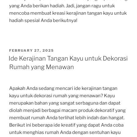
yang Anda berikan hadiah. Jadi, jangan ragu untuk
mencoba membuat kreasi kerajinan tangan kayu untuk
hadiah spesial Anda berikutnya!
POSTED
FEBRUARY 27, 2025
ON
Ide Kerajinan Tangan Kayu untuk Dekorasi
Rumah yang Menawan
Apakah Anda sedang mencari ide kerajinan tangan
kayu untuk dekorasi rumah yang menawan? Kayu
merupakan bahan yang sangat serbaguna dan dapat
diolah menjadi berbagai macam produk dekoratif yang
membuat rumah Anda terlihat lebih indah dan hangat.
Berikut ini beberapa ide kreatif yang dapat Anda coba
untuk menghias rumah Anda dengan sentuhan kayu