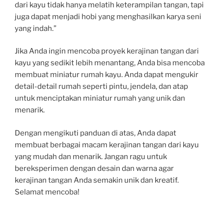
dari kayu tidak hanya melatih keterampilan tangan, tapi
juga dapat menjadi hobi yang menghasilkan karya seni
yang indah.”
Jika Anda ingin mencoba proyek kerajinan tangan dari
kayu yang sedikit lebih menantang, Anda bisa mencoba
membuat miniatur rumah kayu. Anda dapat mengukir
detail-detail rumah seperti pintu, jendela, dan atap
untuk menciptakan miniatur rumah yang unik dan
menarik.
Dengan mengikuti panduan di atas, Anda dapat
membuat berbagai macam kerajinan tangan dari kayu
yang mudah dan menarik. Jangan ragu untuk
bereksperimen dengan desain dan warna agar
kerajinan tangan Anda semakin unik dan kreatif.
Selamat mencoba!