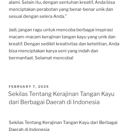
alami. Selain itu, dengan sentuhan kreatif, Anda bisa
menciptakan perabotan yang benar-benar unik dan
sesuai dengan selera Anda.”
Jadi, jangan ragu untuk mencoba berbagai inspirasi
macam-macam kerajinan tangan kayu yang unik dan
kreatif. Dengan sedikit kreativitas dan ketelitian, Anda
bisa menciptakan karya seni yang indah dan
bermanfaat. Selamat mencoba!
POSTED
FEBRUARY 7, 2025
ON
Sekilas Tentang Kerajinan Tangan Kayu
dari Berbagai Daerah di Indonesia
Sekilas Tentang Kerajinan Tangan Kayu dari Berbagai
Daerah di Indonesia