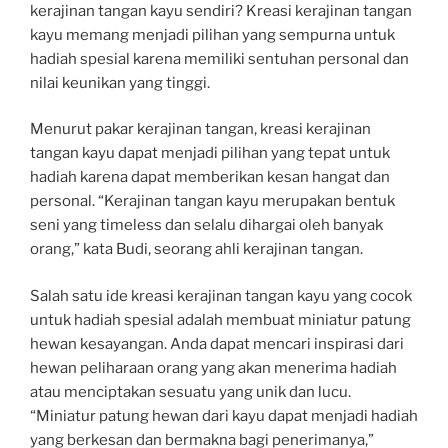
kerajinan tangan kayu sendiri? Kreasi kerajinan tangan
kayu memang menjadi pilihan yang sempurna untuk
hadiah spesial karena memiliki sentuhan personal dan
nilai keunikan yang tinggi.
Menurut pakar kerajinan tangan, kreasi kerajinan
tangan kayu dapat menjadi pilihan yang tepat untuk
hadiah karena dapat memberikan kesan hangat dan
personal. “Kerajinan tangan kayu merupakan bentuk
seni yang timeless dan selalu dihargai oleh banyak
orang,” kata Budi, seorang ahli kerajinan tangan.
Salah satu ide kreasi kerajinan tangan kayu yang cocok
untuk hadiah spesial adalah membuat miniatur patung
hewan kesayangan. Anda dapat mencari inspirasi dari
hewan peliharaan orang yang akan menerima hadiah
atau menciptakan sesuatu yang unik dan lucu.
“Miniatur patung hewan dari kayu dapat menjadi hadiah
yang berkesan dan bermakna bagi penerimanya,”