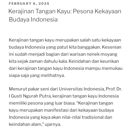
POSTED
FEBRUARY 6, 2025
ON
Kerajinan Tangan Kayu: Pesona Kekayaan
Budaya Indonesia
Kerajinan tangan kayu merupakan salah satu kekayaan
budaya Indonesia yang patut kita banggakan. Kesenian
ini sudah menjadi bagian dari warisan nenek moyang
kita sejak zaman dahulu kala. Keindahan dan keunikan
dari kerajinan tangan kayu Indonesia mampu memukau
siapa saja yang melihatnya.
Menurut pakar seni dari Universitas Indonesia, Prof. Dr.
I Gusti Ngurah Putra, kerajinan tangan kayu Indonesia
memiliki pesona yang luar biasa. “Kerajinan tangan
kayu merupakan manifestasi dari kekayaan budaya
Indonesia yang kaya akan nilai-nilai tradisional dan
keindahan alam,” ujarnya.