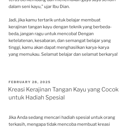
dalam seni kayu,” ujar Ibu Dian.
Jadi, jika kamu tertarik untuk belajar membuat
kerajinan tangan kayu dengan teknik yang berbeda-
beda, jangan ragu untuk mencoba! Dengan
ketelatenan, kesabaran, dan semangat belajar yang
tinggi, kamu akan dapat menghasilkan karya-karya
yang memukau. Selamat belajar dan selamat berkarya!
POSTED
FEBRUARY 28, 2025
ON
Kreasi Kerajinan Tangan Kayu yang Cocok
untuk Hadiah Spesial
Jika Anda sedang mencari hadiah spesial untuk orang
terkasih, mengapa tidak mencoba membuat kreasi