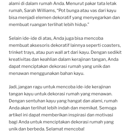
alami di dalam rumah Anda. Menurut pakar tata letak
rumah, Sarah Williams, “Pot bunga atau vas dari kayu
bisa menjadi elemen dekoratif yang menyegarkan dan
membuat ruangan terlihat lebih hidup.”
Selain ide-ide di atas, Anda juga bisa mencoba
membuat aksesoris dekoratif lainnya seperti coasters,
trinket trays, atau pun wall art dari kayu. Dengan sedikit
kreativitas dan keahlian dalam kerajinan tangan, Anda
dapat menciptakan dekorasi rumah yang unik dan
menawan menggunakan bahan kayu.
Jadi, jangan ragu untuk mencoba ide-ide kerajinan
tangan kayu untuk dekorasi rumah yang menawan.
Dengan sentuhan kayu yang hangat dan alami, rumah
Anda akan terlihat lebih indah dan memikat. Semoga
artikel ini dapat memberikan inspirasi dan motivasi
bagi Anda untuk menciptakan dekorasi rumah yang
unik dan berbeda. Selamat mencoba!