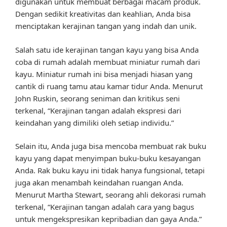
digunakan untuk membuat berbagai macam produk.
Dengan sedikit kreativitas dan keahlian, Anda bisa
menciptakan kerajinan tangan yang indah dan unik.
Salah satu ide kerajinan tangan kayu yang bisa Anda
coba di rumah adalah membuat miniatur rumah dari
kayu. Miniatur rumah ini bisa menjadi hiasan yang
cantik di ruang tamu atau kamar tidur Anda. Menurut
John Ruskin, seorang seniman dan kritikus seni
terkenal, “Kerajinan tangan adalah ekspresi dari
keindahan yang dimiliki oleh setiap individu.”
Selain itu, Anda juga bisa mencoba membuat rak buku
kayu yang dapat menyimpan buku-buku kesayangan
Anda. Rak buku kayu ini tidak hanya fungsional, tetapi
juga akan menambah keindahan ruangan Anda.
Menurut Martha Stewart, seorang ahli dekorasi rumah
terkenal, “Kerajinan tangan adalah cara yang bagus
untuk mengekspresikan kepribadian dan gaya Anda.”