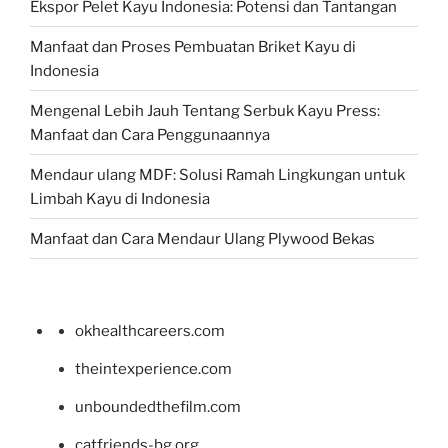
Ekspor Pelet Kayu Indonesia: Potensi dan Tantangan
Manfaat dan Proses Pembuatan Briket Kayu di
Indonesia
Mengenal Lebih Jauh Tentang Serbuk Kayu Press:
Manfaat dan Cara Penggunaannya
Mendaur ulang MDF: Solusi Ramah Lingkungan untuk
Limbah Kayu di Indonesia
Manfaat dan Cara Mendaur Ulang Plywood Bekas
okhealthcareers.com
theintexperience.com
unboundedthefilm.com
catfriends-bg.org