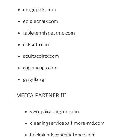
drogopets.com
ediblechalk.com
tabletennisnearme.com
oaksofa.com
soultacohtx.com
capishcaps.com
gpsyfl.org
MEDIA PARTNER III
vwrepairarlington.com
cleaningservicebaltimore-md.com
beckslandscapeandfence.com