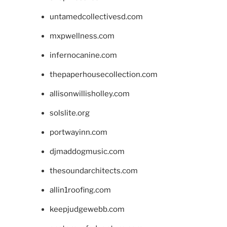
untamedcollectivesd.com
mxpwellness.com
infernocanine.com
thepaperhousecollection.com
allisonwillisholley.com
solslite.org
portwayinn.com
djmaddogmusic.com
thesoundarchitects.com
allin1roofing.com
keepjudgewebb.com