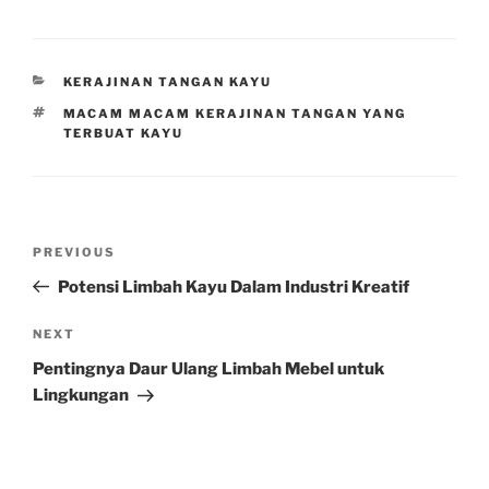
CATEGORIES
KERAJINAN TANGAN KAYU
TAGS
MACAM MACAM KERAJINAN TANGAN YANG
TERBUAT KAYU
Post
Previous
PREVIOUS
navigation
Post
Potensi Limbah Kayu Dalam Industri Kreatif
Next
NEXT
Post
Pentingnya Daur Ulang Limbah Mebel untuk
Lingkungan