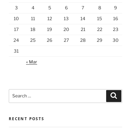
3
4
5
6
7
8
9
10
11
12
13
14
15
16
17
18
19
20
21
22
23
24
25
26
27
28
29
30
31
« Mar
Search
Search
for:
RECENT POSTS