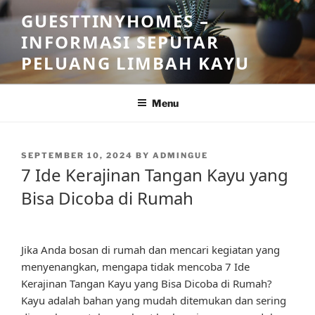
Skip
GUESTTINYHOMES –
to
INFORMASI SEPUTAR
content
PELUANG LIMBAH KAYU
Menu
POSTED
SEPTEMBER 10, 2024
BY
ADMINGUE
ON
7 Ide Kerajinan Tangan Kayu yang
Bisa Dicoba di Rumah
Jika Anda bosan di rumah dan mencari kegiatan yang
menyenangkan, mengapa tidak mencoba 7 Ide
Kerajinan Tangan Kayu yang Bisa Dicoba di Rumah?
Kayu adalah bahan yang mudah ditemukan dan sering