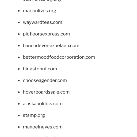
marianlives.org
waywardtees.com
pidfloorsexpress.com
bancodevenezuelaen.com
bettermoodfoodcorporation.com
hingstonnt.com
chooseagender.com
hoverboardssale.com
alaskapolitics.com
stsmp.org
manoelneves.com