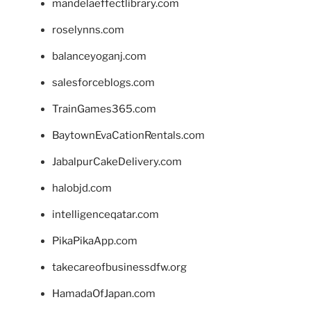
mandelaeffectlibrary.com
roselynns.com
balanceyoganj.com
salesforceblogs.com
TrainGames365.com
BaytownEvaCationRentals.com
JabalpurCakeDelivery.com
halobjd.com
intelligenceqatar.com
PikaPikaApp.com
takecareofbusinessdfw.org
HamadaOfJapan.com