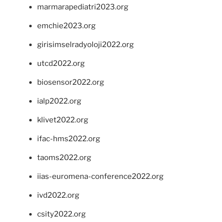
marmarapediatri2023.org
emchie2023.org
girisimselradyoloji2022.org
utcd2022.org
biosensor2022.org
ialp2022.org
klivet2022.org
ifac-hms2022.org
taoms2022.org
iias-euromena-conference2022.org
ivd2022.org
csity2022.org