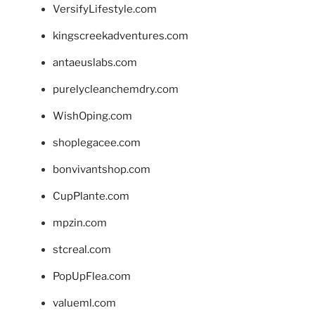
VersifyLifestyle.com
kingscreekadventures.com
antaeuslabs.com
purelycleanchemdry.com
WishOping.com
shoplegacee.com
bonvivantshop.com
CupPlante.com
mpzin.com
stcreal.com
PopUpFlea.com
valueml.com