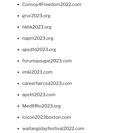
Convoy4Freedom2022.com
grur2023.org
hkhk2023.org
napm2023.org
apsdfd2023.org
forumausape2023.com
imkl2023.com
careerfaircsd2023.com
apsth2023.com
MedItRio2023.org
lcicon2023boston.com
waitangidayfestival2022.com