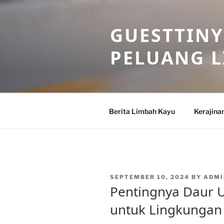
Skip
to
GUESTTINY
content
PELUANG 
Berita Limbah Kayu
Kerajina
POSTED
SEPTEMBER 10, 2024
BY
ADMI
ON
Pentingnya Daur 
untuk Lingkungan