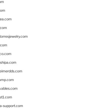
om
com
ea.com
.com
torresjewelry.com
s.com
ico.com
shipa.com
eimerdds.com
camp.com
ivables.com
st1.com
la-support.com