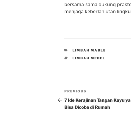
bersama-sama dukung prakte
menjaga keberlanjutan lingku
CATEGORIES
LIMBAH MABLE
TAGS
LIMBAH MEBEL
Post
Previous
PREVIOUS
navigation
Post
7 Ide Kerajinan Tangan Kayu y
Bisa Dicoba di Rumah