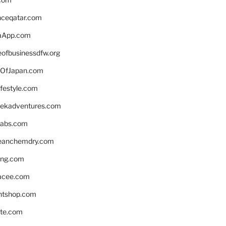
enceqatar.com
aApp.com
eofbusinessdfw.org
OfJapan.com
ifestyle.com
eekadventures.com
labs.com
leanchemdry.com
ing.com
acee.com
ntshop.com
te.com