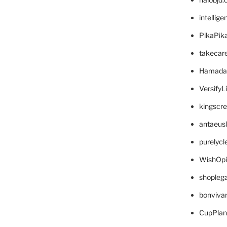
intellig
PikaPik
takecar
Hamada
VersifyL
kingscr
antaeus
purelyc
WishOp
shopleg
bonviva
CupPlan