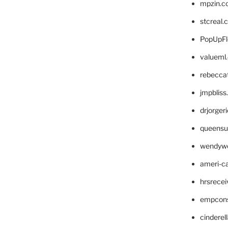
mpzin.c
stcreal.
PopUpFl
valueml
rebecca
jmpblis
drjorger
queensu
wendyw
ameri-
hrsrece
empcon
cinderel