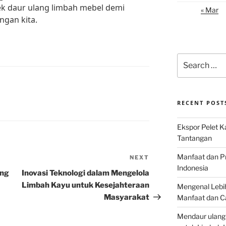
k daur ulang limbah mebel demi
« Mar
ngan kita.
Search
for:
RECENT POST
Ekspor Pelet K
Tantangan
Manfaat dan P
NEXT
Next
Indonesia
Post
ang
Inovasi Teknologi dalam Mengelola
Limbah Kayu untuk Kesejahteraan
Mengenal Lebih
Masyarakat
Manfaat dan C
Mendaur ulang