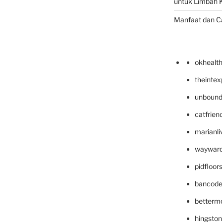
untuk Limbah K
Manfaat dan C
okhealt
theinte
unbound
catfrien
marianli
wayward
pidfloo
bancode
betterm
hingsto