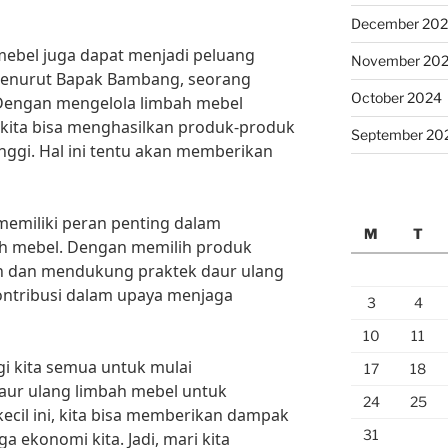
December 20
 mebel juga dapat menjadi peluang
November 20
Menurut Bapak Bambang, seorang
October 2024
“Dengan mengelola limbah mebel
, kita bisa menghasilkan produk-produk
September 20
tinggi. Hal ini tentu akan memberikan
memiliki peran penting dalam
M
T
h mebel. Dengan memilih produk
n dan mendukung praktek daur ulang
kontribusi dalam upaya menjaga
3
4
10
11
i kita semua untuk mulai
17
18
ur ulang limbah mebel untuk
24
25
ecil ini, kita bisa memberikan dampak
31
ga ekonomi kita. Jadi, mari kita