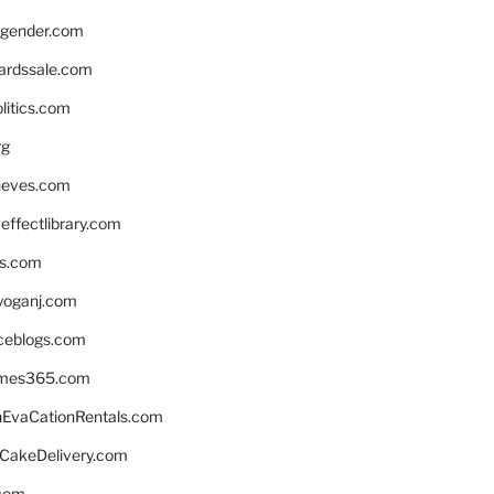
gender.com
ardssale.com
litics.com
rg
neves.com
ffectlibrary.com
ns.com
yoganj.com
rceblogs.com
ames365.com
EvaCationRentals.com
rCakeDelivery.com
.com