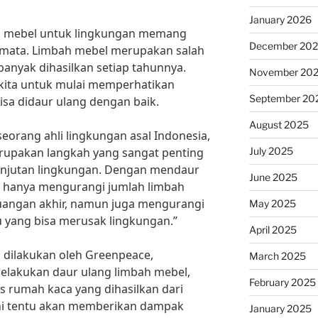
January 2026
ah mebel untuk lingkungan memang
December 20
h mata. Limbah mebel merupakan salah
banyak dihasilkan setiap tahunnya.
November 20
i kita untuk mulai memperhatikan
September 20
isa didaur ulang dengan baik.
August 2025
eorang ahli lingkungan asal Indonesia,
July 2025
rupakan langkah yang sangat penting
anjutan lingkungan. Dengan mendaur
June 2025
ak hanya mengurangi jumlah limbah
angan akhir, namun juga mengurangi
May 2025
yang bisa merusak lingkungan.”
April 2025
 dilakukan oleh Greenpeace,
March 2025
lakukan daur ulang limbah mebel,
February 2025
s rumah kaca yang dihasilkan dari
ni tentu akan memberikan dampak
January 2025