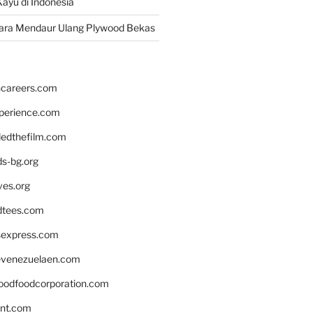
ayu di Indonesia
ara Mendaur Ulang Plywood Bekas
hcareers.com
xperience.com
edthefilm.com
ds-bg.org
ves.org
tees.com
rsexpress.com
venezuelaen.com
oodfoodcorporation.com
nnt.com