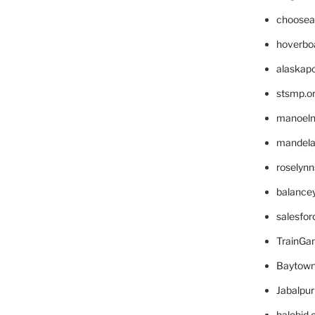
choosea
hoverbo
alaskapo
stsmp.o
manoel
mandelae
roselyn
balance
salesfo
TrainG
Baytown
Jabalpu
halobjd