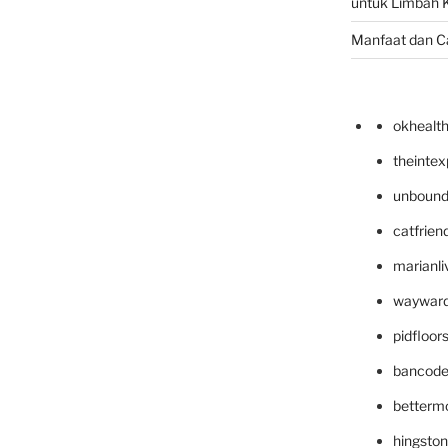
untuk Limbah K
Manfaat dan C
okhealt
theinte
unbound
catfrien
marianli
wayward
pidfloo
bancode
betterm
hingsto