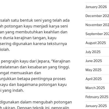
January 2026
December 20
salah satu bentuk seni yang telah ada
November 20
h potongan kayu menjadi karya seni
tan yang membutuhkan keahlian dan
September 20
m dunia kerajinan tangan, kayu
August 2025
ering digunakan karena teksturnya
iolah.
July 2025
engrajin kayu dari Jepara, “Kerajinan
June 2025
elatenan dan kesabaran yang tinggi.
May 2025
 sangat memuaskan dan
njukkan betapa pentingnya proses
April 2025
 kayu dan bagaimana potongan kayu
March 2025
i yang indah.
February 2025
ng digunakan dalam mengubah potongan
January 2025
h ukiran. Dengan teknik ini, pengrajin