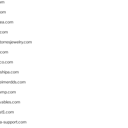
om
com
ea.com
.com
torresjewelry.com
s.com
ico.com
shipa.com
eimerdds.com
camp.com
ivables.com
st1.com
la-support.com