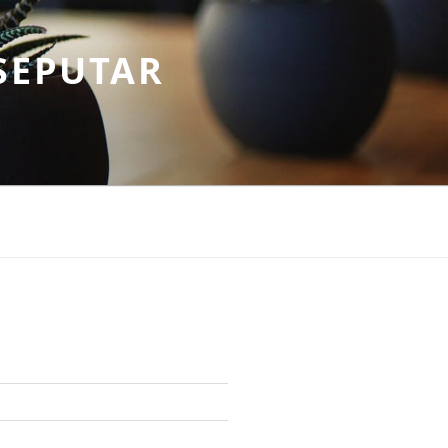
SEPUTAR