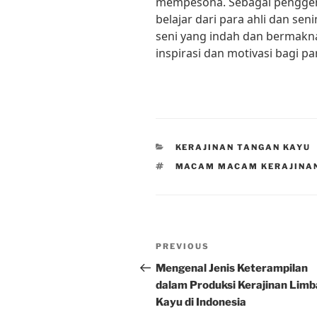
mempesona. Sebagai penggema
belajar dari para ahli dan s
seni yang indah dan bermakna
inspirasi dan motivasi bagi p
CATEGORIES
KERAJINAN TANGAN KAYU
TAGS
MACAM MACAM KERAJINAN
Post
Previous
PREVIOUS
navigation
Post
Mengenal Jenis Keterampilan
dalam Produksi Kerajinan Lim
Kayu di Indonesia