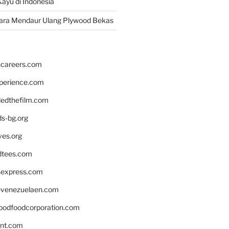
ayu di Indonesia
ara Mendaur Ulang Plywood Bekas
hcareers.com
xperience.com
edthefilm.com
ds-bg.org
ves.org
tees.com
rsexpress.com
venezuelaen.com
oodfoodcorporation.com
nnt.com