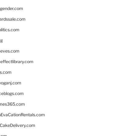
gender.com
ardssale.com
litics.com
rg
neves.com
ffectlibrary.com
ns.com
yoganj.com
rceblogs.com
ames365.com
EvaCationRentals.com
rCakeDelivery.com
.com