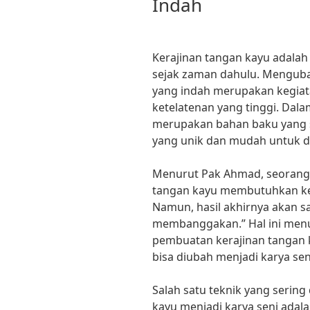
Indah
Kerajinan tangan kayu adalah 
sejak zaman dahulu. Menguba
yang indah merupakan kegia
ketelatenan yang tinggi. Dala
merupakan bahan baku yang s
yang unik dan mudah untuk d
Menurut Pak Ahmad, seorang p
tangan kayu membutuhkan ket
Namun, hasil akhirnya akan
membanggakan.” Hal ini menu
pembuatan kerajinan tangan
bisa diubah menjadi karya sen
Salah satu teknik yang seri
kayu menjadi karya seni adala